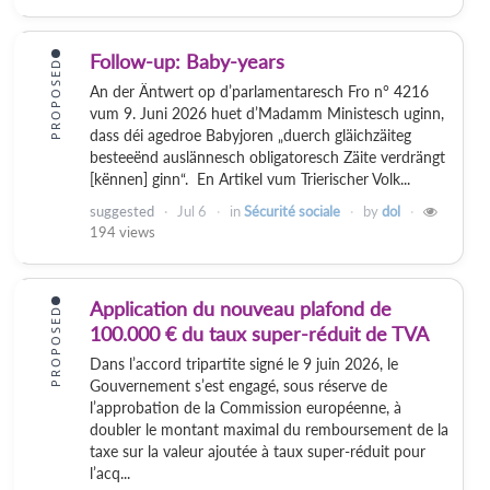
Follow-up: Baby-years
PROPOSED
An der Äntwert op d’parlamentaresch Fro n° 4216
vum 9. Juni 2026 huet d’Madamm Ministesch uginn,
dass déi agedroe Babyjoren „duerch gläichzäiteg
besteeënd auslännesch obligatoresch Zäite verdrängt
[kënnen] ginn“. En Artikel vum Trierischer Volk...
suggested
Jul 6
in
Sécurité sociale
by
dol
194
views
Application du nouveau plafond de
PROPOSED
100.000 € du taux super-réduit de TVA
Dans l’accord tripartite signé le 9 juin 2026, le
Gouvernement s’est engagé, sous réserve de
l’approbation de la Commission européenne, à
doubler le montant maximal du remboursement de la
taxe sur la valeur ajoutée à taux super-réduit pour
l’acq...