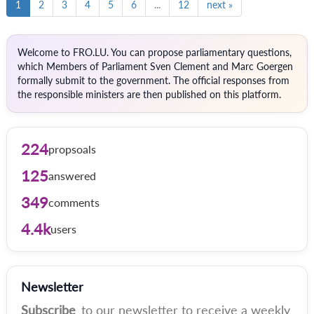
1
2
3
4
5
6
...
12
next »
Welcome to FRO.LU. You can propose parliamentary questions,
which Members of Parliament Sven Clement and Marc Goergen
formally submit to the government. The official responses from
the responsible ministers are then published on this platform.
224
propsoals
125
answered
349
comments
4.4k
users
Newsletter
Subscribe
to our newsletter to receive a weekly