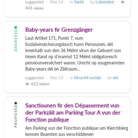
suggested
May 14
in
Santé
by
Loleonator
441
views
Baby-years fir Grenzgänger
ANSWERED
Laut Artikel 171, Punkt 7, vum
Sozialversécherungsbuch hunn Persounen, déi
innerhalb vun den 36 Méint virun der Gebuert vun
hirem Kand op d’mannst 12 Méint obligatoresch
pensiounverséchert waren, Urecht op sougenannten
Baby-years déi en Zäitraum...
suggested
May 12
in
Sécurité sociale
by
dol
412
views
Sanctiounen fir den Dépassement vun
PROPOSED
der Parkzäit am Parking Tour A vun der
Fonction publique
Am Parking vun der Fonction publique um Kierchbierg
kennen Beamten aus verschiddenen