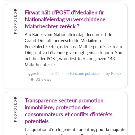
Firwat hält d‘POST d‘Medailen fir
PROPOSED
Nationalfeierdag vu verschiddene
Matarbechter zeréck ?
Am Kader vum Nationalfeierdag decernéiert de
Grand-Duc all Joer veschidde Medailen u
Perséinlechkeeten, oder soss Matbierger déi sech am
Dingscht vu Lëtzebuerg verdingt gemaach hunn. Sou
och bei der POST, wou dest Joer am ganzen 143
Matarbechter fir...
suggested
Jul 31
in
Fonction publique
by
Pollux
83
views
Transparence secteur promotion
PROPOSED
immobilière, protection des
consommateurs et conflits d’intérêts
potentiels
L'acquisition d'un logement constitue, pour la majorité