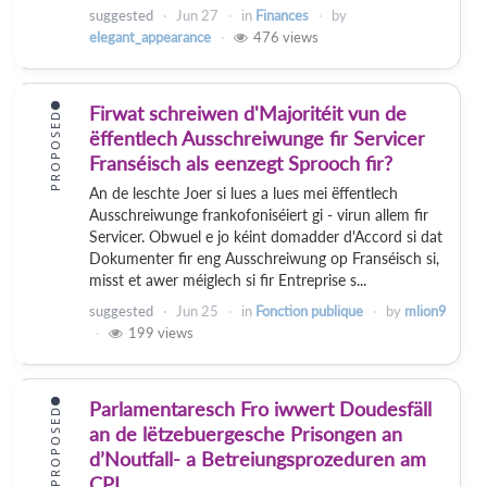
suggested
Jun 27
in
Finances
by
elegant_appearance
476
views
Firwat schreiwen d'Majoritéit vun de
PROPOSED
ëffentlech Ausschreiwunge fir Servicer
Franséisch als eenzegt Sprooch fir?
An de leschte Joer si lues a lues mei ëffentlech
Ausschreiwunge frankofoniséiert gi - virun allem fir
Servicer. Obwuel e jo kéint domadder d'Accord si dat
Dokumenter fir eng Ausschreiwung op Franséisch si,
misst et awer méiglech si fir Entreprise s...
suggested
Jun 25
in
Fonction publique
by
mlion9
199
views
Parlamentaresch Fro iwwert Doudesfäll
PROPOSED
an de lëtzebuergesche Prisongen an
d’Noutfall- a Betreiungsprozeduren am
CPL