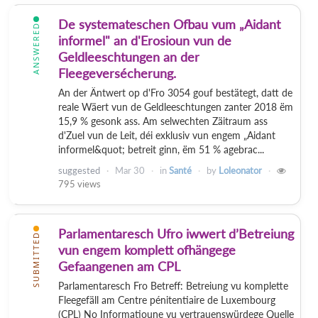
De systemateschen Ofbau vum „Aidant
ANSWERED
informel" an d'Erosioun vun de
Geldleeschtungen an der
Fleegeversécherung.
An der Äntwert op d'Fro 3054 gouf bestätegt, datt de
reale Wäert vun de Geldleeschtungen zanter 2018 ëm
15,9 % gesonk ass. Am selwechten Zäitraum ass
d'Zuel vun de Leit, déi exklusiv vun engem „Aidant
informel&quot; betreit ginn, ëm 51 % agebrac...
suggested
Mar 30
in
Santé
by
Loleonator
795
views
Parlamentaresch Ufro iwwert d’Betreiung
SUBMITTED
vun engem komplett ofhängege
Gefaangenen am CPL
Parlamentaresch Fro Betreff: Betreiung vu komplette
Fleegefäll am Centre pénitentiaire de Luxembourg
(CPL) No Informatioune vu vertrauenswürdege Quelle