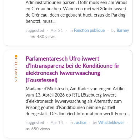
Administratiounen parken. Dofir muss een am Viraus
en Crénau buchen. Wann een méi wéi 30min iwwert
de Créneau, deen ee gebucht huet, eraus de Parking
benotzt, muss...
suggested
Apr 21
in
Fonction publique
by
Barney
480
views
Parlamentaresch Ufro iwwert
SUBMITTED
d’Intransparenz bei de Konditioune fir
elektronesch Iwwerwaachung
(Foussfessel)
Madame d’Ministesch, Am Kader vun engem Artikel
vum 13. Abrëll 2026 op RTL Lëtzebuerg iwwert
d’elektronesch Iwwerwaachung als Alternativ zum
Prisong goufen d’Konditiounen nëmme partiell
duergestallt. Dës limitéiert Informatioun werft Froen...
suggested
Apr 14
in
Justice
by
Whistleblower
650
views