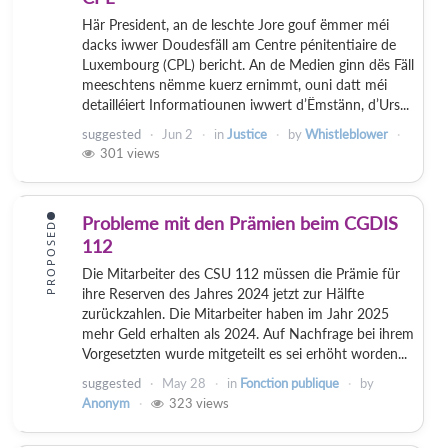
Här President, an de leschte Jore gouf ëmmer méi
dacks iwwer Doudesfäll am Centre pénitentiaire de
Luxembourg (CPL) bericht. An de Medien ginn dës Fäll
meeschtens nëmme kuerz ernimmt, ouni datt méi
detailléiert Informatiounen iwwert d’Ëmstänn, d’Urs...
suggested
Jun 2
in
Justice
by
Whistleblower
301
views
Probleme mit den Prämien beim CGDIS
PROPOSED
112
Die Mitarbeiter des CSU 112 müssen die Prämie für
ihre Reserven des Jahres 2024 jetzt zur Hälfte
zurückzahlen. Die Mitarbeiter haben im Jahr 2025
mehr Geld erhalten als 2024. Auf Nachfrage bei ihrem
Vorgesetzten wurde mitgeteilt es sei erhöht worden...
suggested
May 28
in
Fonction publique
by
Anonym
323
views