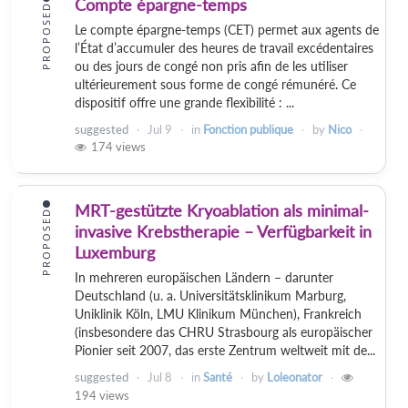
Compte épargne-temps
PROPOSED
Le compte épargne-temps (CET) permet aux agents de
l’État d’accumuler des heures de travail excédentaires
ou des jours de congé non pris afin de les utiliser
ultérieurement sous forme de congé rémunéré. Ce
dispositif offre une grande flexibilité : ...
suggested
Jul 9
in
Fonction publique
by
Nico
174
views
MRT-gestützte Kryoablation als minimal-
PROPOSED
invasive Krebstherapie – Verfügbarkeit in
Luxemburg
In mehreren europäischen Ländern – darunter
Deutschland (u. a. Universitätsklinikum Marburg,
Uniklinik Köln, LMU Klinikum München), Frankreich
(insbesondere das CHRU Strasbourg als europäischer
Pionier seit 2007, das erste Zentrum weltweit mit de...
suggested
Jul 8
in
Santé
by
Loleonator
194
views