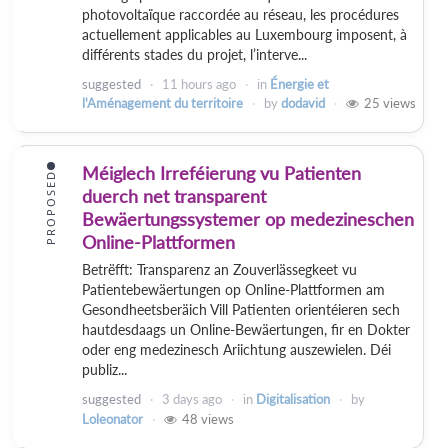
photovoltaïque raccordée au réseau, les procédures
actuellement applicables au Luxembourg imposent, à
différents stades du projet, l’interve...
suggested
11 hours
ago
in
Énergie et
l'Aménagement du territoire
by
dodavid
25
views
Méiglech Irreféierung vu Patienten
PROPOSED
duerch net transparent
Bewäertungssystemer op medezineschen
Online-Plattformen
Betrëfft: Transparenz an Zouverlässegkeet vu
Patientebewäertungen op Online-Plattformen am
Gesondheetsberäich Vill Patienten orientéieren sech
hautdesdaags un Online-Bewäertungen, fir en Dokter
oder eng medezinesch Ariichtung auszewielen. Déi
publiz...
suggested
3 days
ago
in
Digitalisation
by
Loleonator
48
views