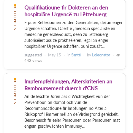
Qualifikatioune fir Dokteren an den
SUBMITTED
hospitaläre Urgencë zu Lëtzebuerg
E puer Reflexiounen zu den Generalisten, déi an enger
Urgence schaffen. Däerf e „médecin spécialiste en
médecine générale&quot;, deen zu Lëtzebuerg
autoriséiert ass ze praktizéieren, legal an enger
hospitalärer Urgence schaffen, ouni zousät...
suggested
May 15
in
Santé
by
Loleonator
443
views
Impfempfehlungen, Alterskriterien an
SUBMITTED
Remboursement duerch d’CNS
An de leschte Joren ass d’Wichtegkeet vun der
Preventioun an domat och vun de
Recommandatioune fir Impfungen no Alter a
Risikoprofil ëmmer méi an de Virdergrond geréckelt.
Besonnesch fir eeler Persounen oder Persounen mat
engem geschwächten Immunsy...