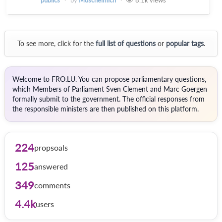
To see more, click for the
full list of questions
or
popular tags
.
Welcome to FRO.LU. You can propose parliamentary questions,
which Members of Parliament Sven Clement and Marc Goergen
formally submit to the government. The official responses from
the responsible ministers are then published on this platform.
224
propsoals
125
answered
349
comments
4.4k
users