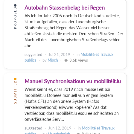
Autobahn Stassenbelag bei Regen
PROPOSED
Als ich im Jahr 2005 noch in Deutschland studierte,
ist mir aufgefallen, dass der Luxemburgische
Straßenbelag bei Regen das Wasser viel besser
abfließen lässtals die meisten Deutschen Straßen. Der
Nachteil des Luxemburgischen Straßenbelags schien
abe...
suggested
Jul 21, 2019
in
Mobilité et Travaux
publics
by
Misch
3.6k
views
Manuel Synchronisatioun vu mobilitéit.lu
SUBMITTED
Wéint kënnt et, dass 2019 nach musse Leit bäi
mobilitéit.lu Doneeë manuell vun engem System
(Hafas CFL) an den anere System (Hafas
Verkéiersverbond) eriwwer kopéiere? Ass dat
vertriedbar, dass mobilitéit.lu esou ee schlechten an
onverlässleche Servi...
suggested
Jun 12, 2019
in
Mobilité et Travaux
publics
by
Muschelmich
8.1k
views