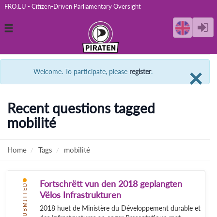
FRO.LU - Citizen-Driven Parliamentary Oversight
Toggle
navigation
C
×
Welcome. To participate, please
register
.
Recent questions tagged
mobilité
Home
Tags
mobilité
Fortschrëtt vun den 2018 geplangten
SUBMITTED
Vëlos Infrastrukturen
2018 huet de Ministère du Développement durable et