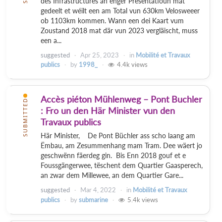
des Infrastructures an enger Presentatioun mat
gedeelt et wéilt een am Total vun 630km Velosweeer
ob 1103km kommen. Wann een dei Kaart vum
Zoustand 2018 mat där vun 2023 vergläischt, muss
een a...
suggested
Apr 25, 2023
in
Mobilité et Travaux
publics
by
1998_
4.4k
views
Accès piéton Mühlenweg – Pont Buchler
SUBMITTED
: Fro un den Här Minister vun den
Travaux publics
Här Minister, De Pont Büchler ass scho laang am
Ëmbau, am Zesummenhang mam Tram. Dee wäert jo
geschwënn fäerdeg gin. Bis Enn 2018 gouf et e
Foussgängerwee, tëschent dem Quartier Gaasperech,
an zwar dem Millewee, an dem Quartier Gare...
suggested
Mar 4, 2022
in
Mobilité et Travaux
publics
by
submarine
5.4k
views