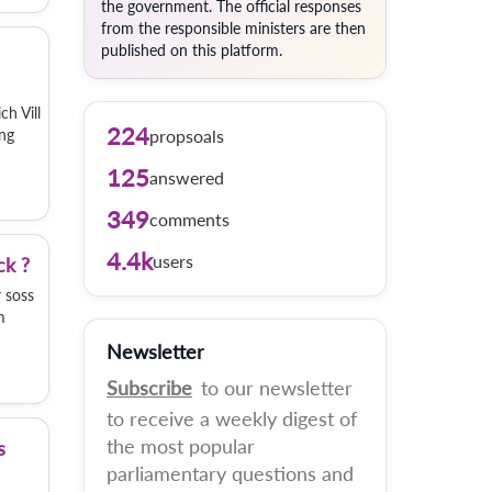
the government. The official responses
from the responsible ministers are then
published on this platform.
h Vill
224
ng
propsoals
125
answered
349
comments
4.4k
users
ck ?
 soss
m
Newsletter
Subscribe
to our newsletter
to receive a weekly digest of
the most popular
s
parliamentary questions and