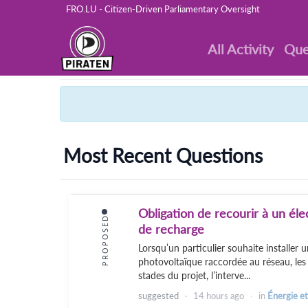
FRO.LU - Citizen-Driven Parliamentary Oversight
All Activity
Que
Most Recent Questions
Obligation de recourir à un éle
PROPOSED
de recharge
Lorsqu’un particulier souhaite installer 
photovoltaïque raccordée au réseau, les
stades du projet, l’interve...
suggested
14 hours
ago
in
Énergie et