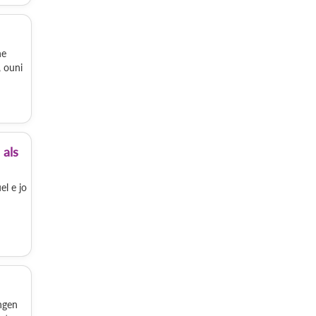
ne
, ouni
 als
el e jo
ngen