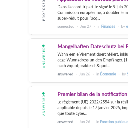
PROPOSED
Dans l’accord tripartite signé le 9 juin
Commission européenne, à doubler le mo
super-réduit pour l’acq...
suggested
Jun 27
in
Finances
by
e
Mangelhaften Dateschutz bei P
ANSWERED
Wann een e Virement duerchféiert, inklu
eege Wunnadress un den Empfänger. [1]
nach &quot;praktesch&quot...
answered
Jun 26
in
Économie
by
Premier bilan de la notificati
ANSWERED
Le règlement (UE) 2022/2554 sur la rési
applicable depuis le 17 janvier 2025, imp
que toute cybe...
answered
Jun 26
in
Fonction publiqu