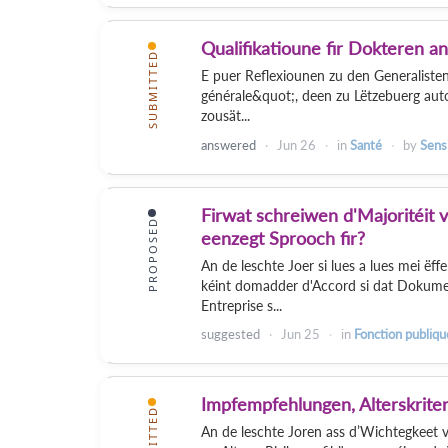
Qualifikatioune fir Dokteren a
SUBMITTED
E puer Reflexiounen zu den Generalisten
générale&quot;, deen zu Lëtzebuerg autor
zousät...
answered
Jun 26
in
Santé
by
Sensi
Firwat schreiwen d'Majoritéit 
PROPOSED
eenzegt Sprooch fir?
An de leschte Joer si lues a lues mei ëff
kéint domadder d'Accord si dat Dokument
Entreprise s...
suggested
Jun 25
in
Fonction publiqu
Impfempfehlungen, Alterskrit
SUBMITTED
An de leschte Joren ass d’Wichtegkeet