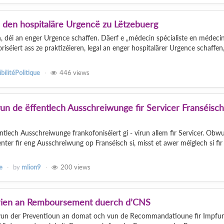
n den hospitaläre Urgencë zu Lëtzebuerg
, déi an enger Urgence schaffen. Däerf e „médecin spécialiste en médeci
iséiert ass ze praktizéieren, legal an enger hospitalärer Urgence schaffen
bilitéPolitique
446
views
vun de ëffentlech Ausschreiwunge fir Servicer Franséisch
entlech Ausschreiwunge frankofoniséiert gi - virun allem fir Servicer. Obwu
er fir eng Ausschreiwung op Franséisch si, misst et awer méiglech si fir
e
by
mlion9
200
views
erien an Remboursement duerch d’CNS
 vun der Preventioun an domat och vun de Recommandatioune fir Impfu