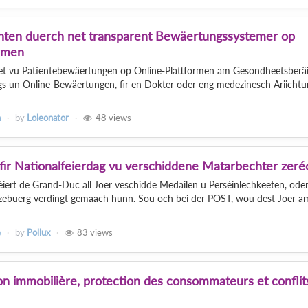
enten duerch net transparent Bewäertungssystemer op
rmen
eet vu Patientebewäertungen op Online-Plattformen am Gesondheetsberäic
gs un Online-Bewäertungen, fir en Dokter oder eng medezinesch Ariichtu
n
by
Loleonator
48
views
fir Nationalfeierdag vu verschiddene Matarbechter zeré
ert de Grand-Duc all Joer veschidde Medailen u Perséinlechkeeten, oder
tzebuerg verdingt gemaach hunn. Sou och bei der POST, wou dest Joer a
e
by
Pollux
83
views
n immobilière, protection des consommateurs et conflit