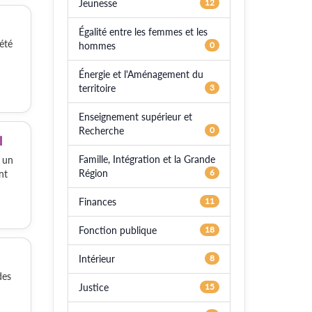
Jeunesse
12
Égalité entre les femmes et les
été
hommes
0
Énergie et l'Aménagement du
territoire
3
Enseignement supérieur et
Recherche
0
l
Famille, Intégration et la Grande
) un
Région
6
nt
Finances
11
Fonction publique
18
Intérieur
8
des
Justice
15