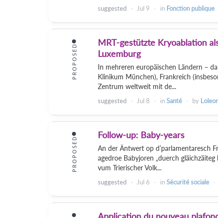
suggested
Jul 9
in
Fonction publique
MRT-gestützte Kryoablation als
PROPOSED
Luxemburg
In mehreren europäischen Ländern – daru
Klinikum München), Frankreich (insbeson
Zentrum weltweit mit de...
suggested
Jul 8
in
Santé
by
Loleo
Follow-up: Baby-years
PROPOSED
An der Äntwert op d’parlamentaresch F
agedroe Babyjoren „duerch gläichzäiteg 
vum Trierischer Volk...
suggested
Jul 6
in
Sécurité sociale
Application du nouveau plafon