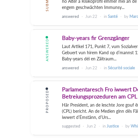
no Alter a Risikoprofil ëmmer méi an de
engem geschwächten Immunsy...
answered
Jun 22
in
Santé
by
Marc
Baby-years fir Grenzgänger
ANSWERED
Laut Artikel 171, Punkt 7, vum Sozialv
Gebuert vun hirem Kand op d’mannst 12
Baby-years déi en Zäitraum...
answered
Jun 22
in
Sécurité sociale
Parlamentaresch Fro iwwert Do
PROPOSED
Betreiungsprozeduren am CPL
Här President, an de leschte Jore gouf
(CPL) bericht. An de Medien ginn dës Fä
iwwert d’Ëmstänn, d’Urs...
suggested
Jun 2
in
Justice
by
Whi