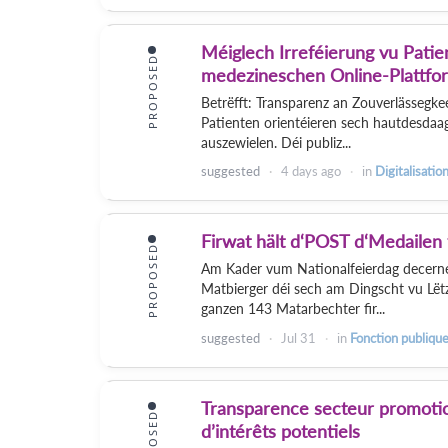
Méiglech Irreféierung vu Pati
PROPOSED
medezineschen Online-Plattfo
Betrëfft: Transparenz an Zouverlässegk
Patienten orientéieren sech hautdesdaa
auszewielen. Déi publiz...
suggested
4 days
ago
in
Digitalisatio
Firwat hält d‘POST d‘Medailen 
PROPOSED
Am Kader vum Nationalfeierdag decernéi
Matbierger déi sech am Dingscht vu Lë
ganzen 143 Matarbechter fir...
suggested
Jul 31
in
Fonction publiqu
Transparence secteur promotio
PROPOSED
d’intérêts potentiels