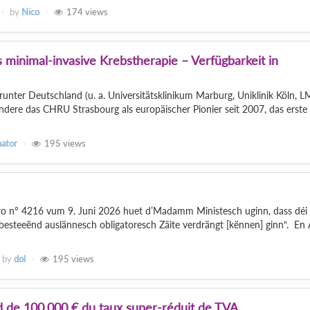
by
Nico
174
views
 minimal-invasive Krebstherapie – Verfügbarkeit in
nter Deutschland (u. a. Universitätsklinikum Marburg, Uniklinik Köln, 
dere das CHRU Strasbourg als europäischer Pionier seit 2007, das erste
nator
195
views
ro n° 4216 vum 9. Juni 2026 huet d’Madamm Ministesch uginn, dass déi
besteeënd auslännesch obligatoresch Zäite verdrängt [kënnen] ginn“. En A
by
dol
195
views
d de 100.000 € du taux super-réduit de TVA