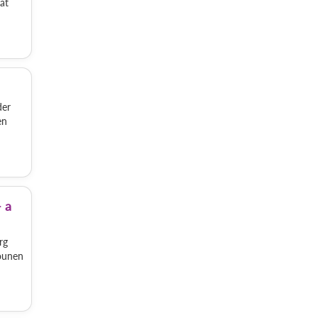
at
der
en
 a
rg
iounen