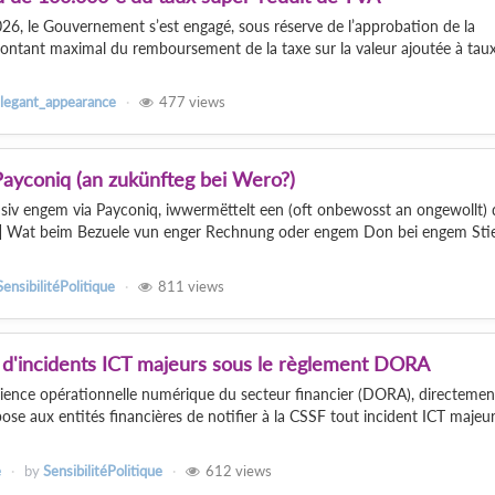
 2026, le Gouvernement s’est engagé, sous réserve de l’approbation de la
ntant maximal du remboursement de la taxe sur la valeur ajoutée à tau
legant_appearance
477
views
ayconiq (an zukünfteg bei Wero?)
siv engem via Payconiq, iwwermëttelt een (oft onbewosst an ongewollt) 
 Wat beim Bezuele vun enger Rechnung oder engem Don bei engem Stier
SensibilitéPolitique
811
views
on d'incidents ICT majeurs sous le règlement DORA
lience opérationnelle numérique du secteur financier (DORA), directemen
ose aux entités financières de notifier à la CSSF tout incident ICT majeur
e
by
SensibilitéPolitique
612
views