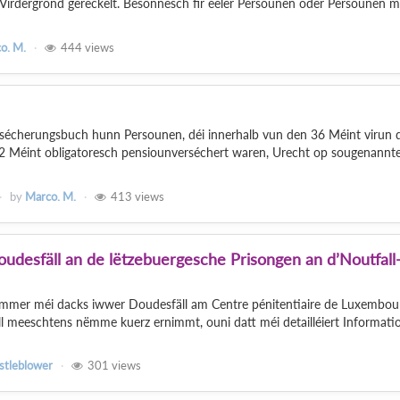
 Virdergrond geréckelt. Besonnesch fir eeler Persounen oder Persounen m
o. M.
444
views
ersécherungsbuch hunn Persounen, déi innerhalb vun den 36 Méint virun 
 Méint obligatoresch pensiounverséchert waren, Urecht op sougenannt
by
Marco. M.
413
views
udesfäll an de lëtzebuergesche Prisongen an d’Noutfall-
 ëmmer méi dacks iwwer Doudesfäll am Centre pénitentiaire de Luxembou
ll meeschtens nëmme kuerz ernimmt, ouni datt méi detailléiert Informat
stleblower
301
views