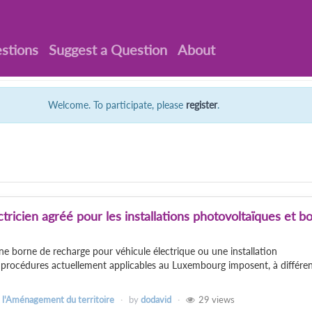
stions
Suggest a Question
About
Welcome. To participate, please
register
.
ctricien agréé pour les installations photovoltaïques et b
une borne de recharge pour véhicule électrique ou une installation
 procédures actuellement applicables au Luxembourg imposent, à différen
 l'Aménagement du territoire
by
dodavid
29
views