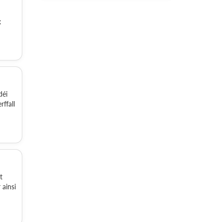
x
déi
ffall
t
 ainsi