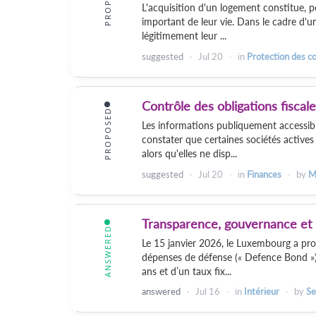
L'acquisition d'un logement constitue, p
important de leur vie. Dans le cadre d'u
légitimement leur ...
suggested
Jul 20
in
Protection des 
Contrôle des obligations fiscal
PROPOSED
Les informations publiquement accessib
constater que certaines sociétés actives
alors qu'elles ne disp...
suggested
Jul 20
in
Finances
by
M
Transparence, gouvernance et 
ANSWERED
Le 15 janvier 2026, le Luxembourg a pro
dépenses de défense (« Defence Bond ») 
ans et d’un taux fix...
answered
Jul 16
in
Intérieur
by
Se