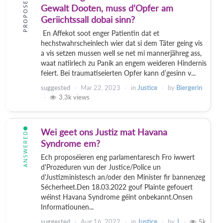
PROPOSED
Gewalt Dooten, muss d’Opfer am
Geriichtssall dobai sinn?
En Affekot soot enger Patientin dat et
hechstwahrscheinlech wier dat si dem Täter geing vis
a vis setzen mussen well se net mi mannerjähreg ass,
waat natiirlech zu Panik an engem weideren Hindernis
feiert. Bei traumatiseierten Opfer kann d’gesinn v...
suggested
Mar 22, 2023
in
Justice
by
Biergerin
3.3k
views
Wei geet ons Justiz mat Havana
ANSWERED
Syndrome em?
Ech proposéieren eng parlamentaresch Fro iwwert
d'Prozeduren vun der Justice/Police un
d'Justizministesch an/oder den Minister fir bannenzeg
Sécherheet.Den 18.03.2022 gouf Plainte gefouert
wéinst Havana Syndrome géint onbekannt.Onsen
Informatiounen...
suggested
Aug 16, 2022
in
Justice
by
J
5k