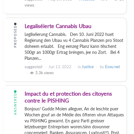
views
Legaliséierte Cannabis Ubau
PROPOSED
Legliséierung Cannabis. Den 10. Juni 2022 huet
Regierung den Ubau vu 4 Cannabis Planzen pro Stoot
doheem erlaabt. Eng eenzeg Planz kann tëschent
500gr an 1000gr Ertrag bréngen, jee no Zort. Bei 4
Planzen...
suggested
Jun 13, 2022
in
Justice
by
Esou net
3.3k
views
Impact du et protection des citoyens
ANSWERED
contre le PISHING
Bonjour/ Gudde Moien alleguer, An de leschte puer
Wochen gouf an de Médie des öfteren virun Attaques
vu PISHING gewarnt. En ganz Parti greisser
letzebuerger Entreprisen woren/sinn dovunner
concerneiert. Banken, Assurancen, Luxtrust(!!), Post,