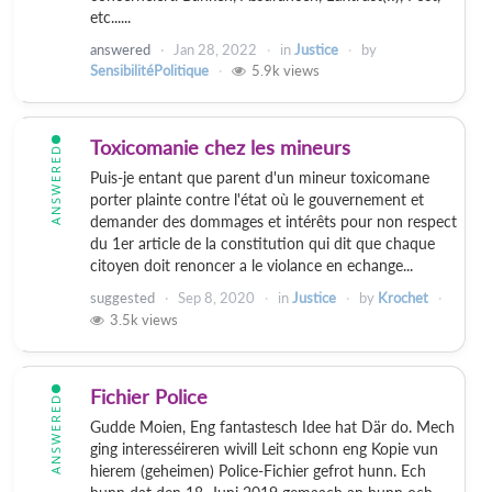
etc......
answered
Jan 28, 2022
in
Justice
by
SensibilitéPolitique
5.9k
views
Toxicomanie chez les mineurs
ANSWERED
Puis-je entant que parent d'un mineur toxicomane
porter plainte contre l'état où le gouvernement et
demander des dommages et intérêts pour non respect
du 1er article de la constitution qui dit que chaque
citoyen doit renoncer a le violance en echange...
suggested
Sep 8, 2020
in
Justice
by
Krochet
3.5k
views
Fichier Police
ANSWERED
Gudde Moien, Eng fantastesch Idee hat Där do. Mech
ging interesséireren wivill Leit schonn eng Kopie vun
hierem (geheimen) Police-Fichier gefrot hunn. Ech