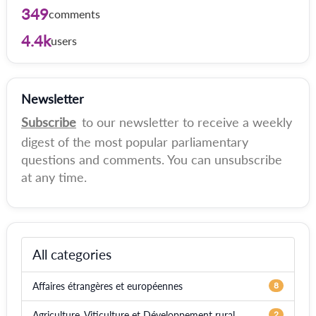
349
comments
4.4k
users
Newsletter
Subscribe
to our newsletter to receive a weekly
digest of the most popular parliamentary
questions and comments. You can unsubscribe
at any time.
All categories
Affaires étrangères et européennes
8
Agriculture, Viticulture et Développement rural
2