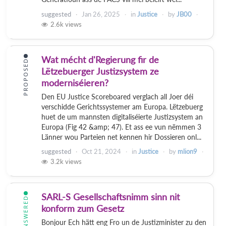
suggested
Jan 26, 2025
in
Justice
by
JB00
2.6k
views
Wat mécht d'Regierung fir de
PROPOSED
Lëtzebuerger Justizsystem ze
moderniséieren?
Den EU Justice Scoreboared verglach all Joer déi
verschidde Gerichtssystemer am Europa. Lëtzebuerg
huet de um mannsten digitaliséierte Justizsystem an
Europa (Fig 42 &amp; 47). Et ass ee vun nëmmen 3
Länner wou Parteien net kennen hir Dossieren onl...
suggested
Oct 21, 2024
in
Justice
by
mlion9
3.2k
views
SARL-S Gesellschaftsnimm sinn nit
ANSWERED
konform zum Gesetz
Bonjour Ech hätt eng Fro un de Justizminister zu den