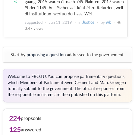
gaang. 2015 waren ët nach 749 Plainten. 2017 waren
ët der 1149. An Tëschenzait kënt ët zu Retarden, well
di Institutioun iwerfuerdert ass. Wéi...
suggested
Jun 11, 2019
in
Justice
by
wk
3.4k
views
Start by
proposing a question
addressed to the governement.
Welcome to FRO.LU. You can propose parliamentary questions,
which Members of Parliament Sven Clement and Marc Goergen
formally submit to the government. The official responses from
the responsible ministers are then published on this platform.
224
propsoals
125
answered