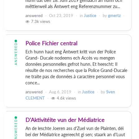
hunn dat den 18. Juni 2019 gemaach an hunn och
mëttlerweil als Äntwert eng Referenznummer zu...
answered
Oct 23, 2019
in
Justice
by
gmertz
7.3k
views
Police Fichier central
ANSWERED
Ech hunn haut eng Äntwert kritt vun der Police
Grand- Ducale nodeems ech Accès vu mengen
données personnelles gefrot hunn. Et heescht: Il
résulte de nos recherches que la Police Grand-Ducale
ne traite pas de données à caractère personnel vous
conce...
answered
Aug 6, 2019
in
Justice
by
Sven
CLEMENT
4.6k
views
D'Aktivitéite vun der Médiatrice
ANSWERED
An de leschte Joeren ass d'Zuel vun de Plainten, déi
bei der Médiatrice agereecht gi sen; staark an d'Luut