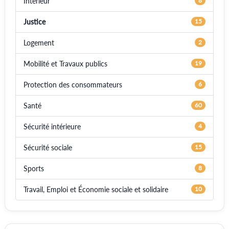
Intérieur
8
Justice
15
Logement
2
Mobilité et Travaux publics
19
Protection des consommateurs
6
Santé
60
Sécurité intérieure
4
Sécurité sociale
15
Sports
8
Travail, Emploi et Économie sociale et solidaire
10