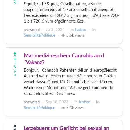
&quot;Sarl-S&quot; Gesellschaften, also de
sougenannten &quot;1-Euro-Gesellschaften&quot;.
Dës existéiere säit 2017 a ginn duerch d'Artikele 720-
1 bis 720-6 vum ofgeännerte Ges...
answered
Jul 3, 2024
in
Justice
by
SensibilitéPolitique
5.6k
views
Mat medizineschem Cannabis an d
ANSWERED
´Vakanz?
Bonjour, Cannabis Patienten déi an d´europäiescht
Ausland wëlle reesen mussen déi hinne vum Dokter
verschriwwe Quantitéit Cannabis bei sech féieren.
Wann een e Mount an d´Vakanz geet kommen do
scho beträchtlech Gramme...
answered
Sep 18, 2023
in
Justice
by
SensibilitéPolitique
5.3k
views
Letzebuerg um Geriicht bei sexual an