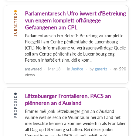
Parlamentaresch Ufro iwwert d’Betreiung
SUBMITTED
vun engem komplett ofhängege
Gefaangenen am CPL
Parlamentaresch Fro Betreff: Betreiung vu komplette
Fleegefäll am Centre pénitentiaire de Luxembourg
(CPL) No Informatioune vu vertrauenswürdege Quelle
soll am Centre pénitentiaire de Luxembourg eng
Persoun inhaftéiert sinn, déi e kom...
answered
Mar 18
in
Justice
by
gmertz
590
views
Lëtzebuerger Frontalieren, PACS an
PROPOSED
plënneren an d'Ausland
Ëmmer méi jonk Lëtzebuerger ginn an d’Ausland
wunne wëll se sech de Wunnraum hei am Land net
méi leeschte kennen a komme weiderhin als Frontalier
all Dag op Lëtzebuerg schaffen. Bei dëser jonker
Generatioun ass de PACS vill méi beléift wéi...