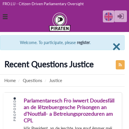
FRO.LU - Citizen-Driven Parliamentary Oversight
Toggle
navigation
C
×
Welcome. To participate, please
register
.
Recent Questions Justice
Home
Questions
Justice
Parlamentaresch Fro iwwert Doudesfäll
PROPOSED
an de lëtzebuergesche Prisongen an
d’Noutfall- a Betreiungsprozeduren am
CPL
Här President, an de leschte Jore gouf ëmmer méi