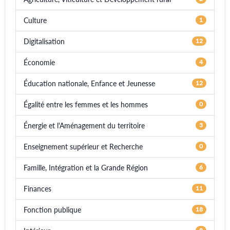
Culture
1
Digitalisation
12
Économie
4
Éducation nationale, Enfance et Jeunesse
12
Égalité entre les femmes et les hommes
0
Énergie et l'Aménagement du territoire
3
Enseignement supérieur et Recherche
0
Famille, Intégration et la Grande Région
6
Finances
11
Fonction publique
18