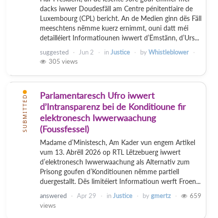
dacks iwwer Doudesfäll am Centre pénitentiaire de
Luxembourg (CPL) bericht. An de Medien ginn dës Fäll
meeschtens nëmme kuerz ernimmt, ouni datt méi
detailléiert Informatiounen iwwert d’Ëmstänn, d’Urs...
suggested
Jun 2
in
Justice
by
Whistleblower
305
views
Parlamentaresch Ufro iwwert
SUBMITTED
d’Intransparenz bei de Konditioune fir
elektronesch Iwwerwaachung
(Foussfessel)
Madame d’Ministesch, Am Kader vun engem Artikel
vum 13. Abrëll 2026 op RTL Lëtzebuerg iwwert
d’elektronesch Iwwerwaachung als Alternativ zum
Prisong goufen d’Konditiounen nëmme partiell
duergestallt. Dës limitéiert Informatioun werft Froen...
answered
Apr 29
in
Justice
by
gmertz
659
views