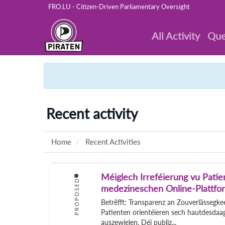
FRO.LU - Citizen-Driven Parliamentary Oversight
All Activity
Que
Recent activity
Home
Recent Activities
Méiglech Irreféierung vu Pati
PROPOSED
medezineschen Online-Plattfo
Betrëfft: Transparenz an Zouverlässegk
Patienten orientéieren sech hautdesdaa
auszewielen. Déi publiz...