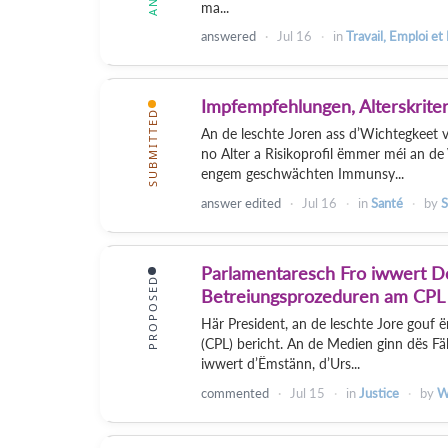
ma...
answered
Jul 16
in
Travail, Emploi et
Impfempfehlungen, Alterskrit
SUBMITTED
An de leschte Joren ass d’Wichtegkeet
no Alter a Risikoprofil ëmmer méi an de
engem geschwächten Immunsy...
answer edited
Jul 16
in
Santé
by
S
Parlamentaresch Fro iwwert Do
PROPOSED
Betreiungsprozeduren am CPL
Här President, an de leschte Jore gouf
(CPL) bericht. An de Medien ginn dës Fä
iwwert d’Ëmstänn, d’Urs...
commented
Jul 15
in
Justice
by
W