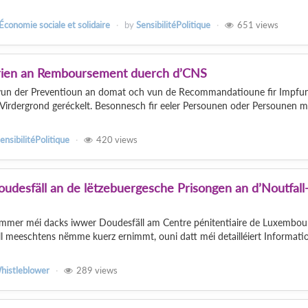
 Économie sociale et solidaire
by
SensibilitéPolitique
651
views
erien an Remboursement duerch d’CNS
 vun der Preventioun an domat och vun de Recommandatioune fir Impfu
 Virdergrond geréckelt. Besonnesch fir eeler Persounen oder Persounen m
ensibilitéPolitique
420
views
udesfäll an de lëtzebuergesche Prisongen an d’Noutfall-
 ëmmer méi dacks iwwer Doudesfäll am Centre pénitentiaire de Luxembou
ll meeschtens nëmme kuerz ernimmt, ouni datt méi detailléiert Informat
histleblower
289
views