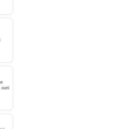
x
ne
, ouni