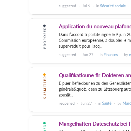
suggested
Jul 6
in
Sécurité sociale
Application du nouveau plafon
PROPOSED
Dans l’accord tripartite signé le 9 juin
Commission européenne, à doubler le mo
super-réduit pour l’acq...
suggested
Jun 27
in
Finances
by
e
Qualifikatioune fir Dokteren a
SUBMITTED
E puer Reflexiounen zu den Generalisten
générale&quot;, deen zu Lëtzebuerg autor
zousät...
reopened
Jun 27
in
Santé
by
Marc
Mangelhaften Dateschutz bei P