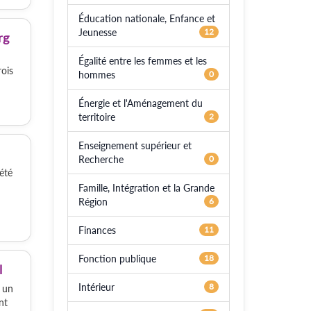
Éducation nationale, Enfance et
Jeunesse
12
rg
Égalité entre les femmes et les
ois
hommes
0
Énergie et l'Aménagement du
territoire
2
Enseignement supérieur et
Recherche
0
été
Famille, Intégration et la Grande
Région
6
Finances
11
Fonction publique
18
l
Intérieur
8
) un
nt