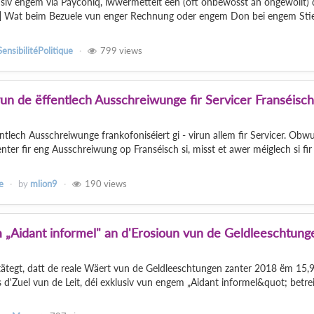
siv engem via Payconiq, iwwermëttelt een (oft onbewosst an ongewollt) 
 Wat beim Bezuele vun enger Rechnung oder engem Don bei engem Stier
SensibilitéPolitique
799
views
vun de ëffentlech Ausschreiwunge fir Servicer Franséisch
entlech Ausschreiwunge frankofoniséiert gi - virun allem fir Servicer. Obwu
er fir eng Ausschreiwung op Franséisch si, misst et awer méiglech si fir
e
by
mlion9
190
views
„Aidant informel" an d'Erosioun vun de Geldleeschtung
ätegt, datt de reale Wäert vun de Geldleeschtungen zanter 2018 ëm 15,
d'Zuel vun de Leit, déi exklusiv vun engem „Aidant informel&quot; betrei