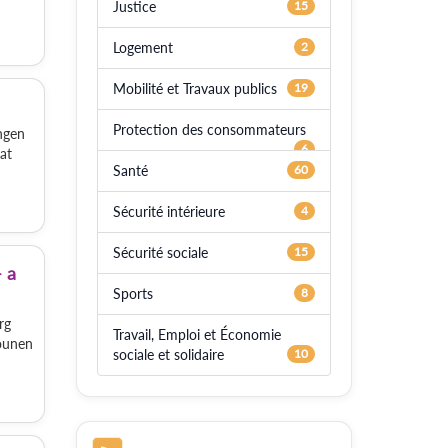
Justice
15
Logement
2
Mobilité et Travaux publics
19
Protection des consommateurs
ngen
6
at
Santé
60
Sécurité intérieure
4
Sécurité sociale
15
 a
Sports
8
rg
Travail, Emploi et Économie
iounen
sociale et solidaire
10