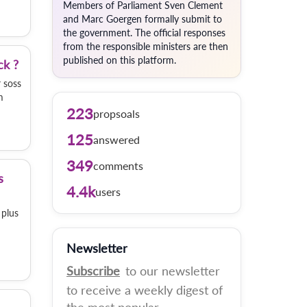
Members of Parliament Sven Clement
and Marc Goergen formally submit to
the government. The official responses
from the responsible ministers are then
published on this platform.
ck ?
 soss
m
223
propsoals
125
answered
349
comments
s
4.4k
users
 plus
Newsletter
Subscribe
to our newsletter
to receive a weekly digest of