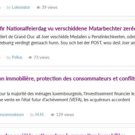
n
by
Loleonator
39
views
fir Nationalfeierdag vu verschiddene Matarbechter zeré
ert de Grand-Duc all Joer veschidde Medailen u Perséinlechkeeten, oder
tzebuerg verdingt gemaach hunn. Sou och bei der POST, wou dest Joer a
e
by
Pollux
73
views
n immobilière, protection des consommateurs et conflit
our la majorité des ménages luxembourgeois, l'investissement financier le
ne vente en l'état futur d'achèvement (VEFA), les acquéreurs accordent
consommateurs
by
M.M.
129
views