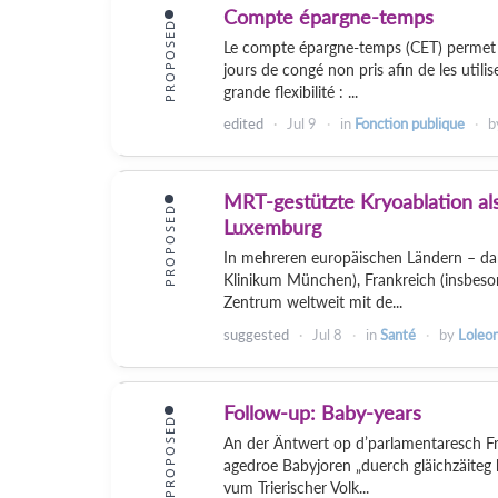
Compte épargne-temps
PROPOSED
Le compte épargne-temps (CET) permet a
jours de congé non pris afin de les util
grande flexibilité : ...
edited
Jul 9
in
Fonction publique
b
MRT-gestützte Kryoablation als
PROPOSED
Luxemburg
In mehreren europäischen Ländern – daru
Klinikum München), Frankreich (insbeson
Zentrum weltweit mit de...
suggested
Jul 8
in
Santé
by
Loleo
Follow-up: Baby-years
PROPOSED
An der Äntwert op d’parlamentaresch F
agedroe Babyjoren „duerch gläichzäiteg 
vum Trierischer Volk...