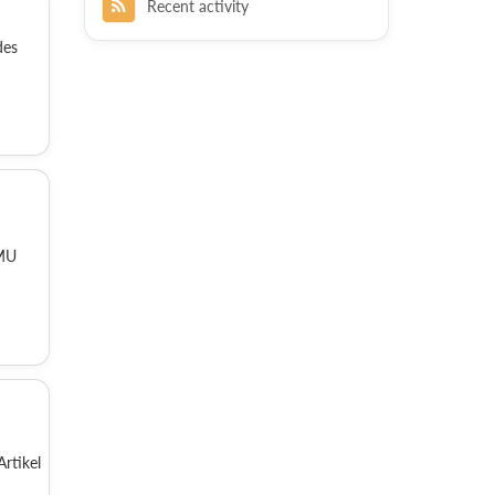
Recent activity
des
LMU
rtikel