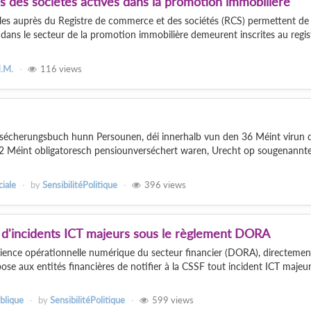
es des sociétés actives dans la promotion immobilière
les auprès du Registre de commerce et des sociétés (RCS) permettent de
 dans le secteur de la promotion immobilière demeurent inscrites au regis
.M.
116
views
ersécherungsbuch hunn Persounen, déi innerhalb vun den 36 Méint virun 
 Méint obligatoresch pensiounverséchert waren, Urecht op sougenannt
ciale
by
SensibilitéPolitique
396
views
on d'incidents ICT majeurs sous le règlement DORA
lience opérationnelle numérique du secteur financier (DORA), directemen
ose aux entités financières de notifier à la CSSF tout incident ICT majeur
blique
by
SensibilitéPolitique
599
views