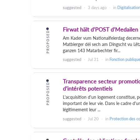
suggested
3 days
ago
in
Digitalisatio
Firwat hält d‘POST d‘Medailen 
PROPOSED
Am Kader vum Nationalfeierdag decernéi
Matbierger déi sech am Dingscht vu Lë
ganzen 143 Matarbechter fir...
suggested
Jul 31
in
Fonction publiqu
Transparence secteur promotio
PROPOSED
d’intérêts potentiels
L'acquisition d'un logement constitue, p
important de leur vie. Dans le cadre d'u
légitimement leur ...
suggested
Jul 20
in
Protection des 