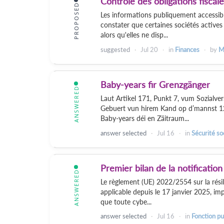
Contrôle des obligations fiscal
PROPOSED
Les informations publiquement accessib
constater que certaines sociétés actives
alors qu'elles ne disp...
suggested
Jul 20
in
Finances
by
M
Baby-years fir Grenzgänger
ANSWERED
Laut Artikel 171, Punkt 7, vum Sozialv
Gebuert vun hirem Kand op d’mannst 12
Baby-years déi en Zäitraum...
answer selected
Jul 16
in
Sécurité so
Premier bilan de la notificati
ANSWERED
Le règlement (UE) 2022/2554 sur la rési
applicable depuis le 17 janvier 2025, imp
que toute cybe...
answer selected
Jul 16
in
Fonction pu