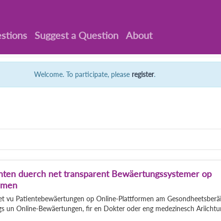
stions
Suggest a Question
About
Welcome. To participate, please
register
.
enten duerch net transparent Bewäertungssystemer op
rmen
eet vu Patientebewäertungen op Online-Plattformen am Gesondheetsberäic
gs un Online-Bewäertungen, fir en Dokter oder eng medezinesch Ariichtu