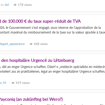
by
dol
178
views
d de 100.000 € du taux super-réduit de TVA
 2026, le Gouvernement s’est engagé, sous réserve de l’approbation de la
ntant maximal du remboursement de la taxe sur la valeur ajoutée à tau
legant_appearance
468
views
n den hospitaläre Urgencë zu Lëtzebuerg
, déi an enger Urgence schaffen. Däerf e „médecin spécialiste en médeci
iséiert ass ze praktizéieren, legal an enger hospitalärer Urgence schaffen
o. M.
419
views
ayconiq (an zukünfteg bei Wero?)