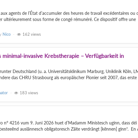
ux agents de l’État d’accumuler des heures de travail excédentaires ou 
iser ultérieurement sous forme de congé rémunéré. Ce dispositif offre une
y
Nico
162
views
 minimal-invasive Krebstherapie – Verfügbarkeit in
nter Deutschland (u. a. Universitätsklinikum Marburg, Uniklinik Köln, 
dere das CHRU Strasbourg als europäischer Pionier seit 2007, das erste
nator
183
views
ro n° 4216 vum 9. Juni 2026 huet d’Madamm Ministesch uginn, dass déi
besteeënd auslännesch obligatoresch Zäite verdrängt [kënnen] ginn“. En A