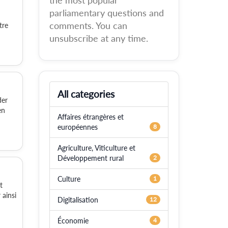
the most popular
parliamentary questions and
comments. You can
tre
unsubscribe at any time.
All categories
der
en
Affaires étrangères et
européennes
8
Agriculture, Viticulture et
Développement rural
2
Culture
1
t
 ainsi
Digitalisation
12
Économie
4