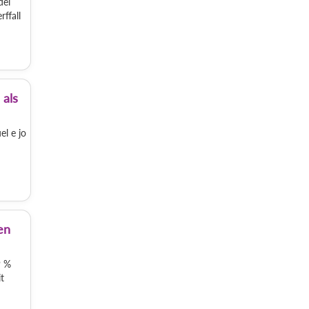
déi
ffall
 als
el e jo
en
9 %
t