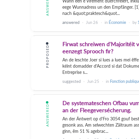
ANSWERED
Wann een e Virement duerchféiert, inklu
eege Wunnadress un den Empfänger. [1]
nach &quot;praktesch&quot...
answered
Jun 26
in
Économie
by
Firwat schreiwen d'Majoritéit 
PROPOSED
eenzegt Sprooch fir?
An de leschte Joer si lues a lues mei ëff
kéint domadder d'Accord si dat Dokument
Entreprise s...
suggested
Jun 25
in
Fonction publiqu
De systemateschen Ofbau vum 
ANSWERED
an der Fleegeversécherung.
An der Äntwert op d'Fro 3054 gouf best
gesonk ass. Am selwechten Zäitraum ass 
ginn, ëm 51 % agebrac...