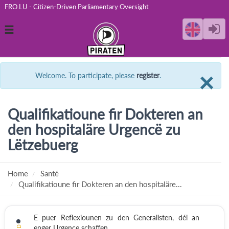
FRO.LU - Citizen-Driven Parliamentary Oversight
Toggle
navigation
C
×
Welcome. To participate, please
register
.
Qualifikatioune fir Dokteren an
den hospitaläre Urgencë zu
Lëtzebuerg
Home
Santé
Qualifikatioune fir Dokteren an den hospitaläre...
E puer Reflexiounen zu den Generalisten, déi an
enger Urgence schaffen.