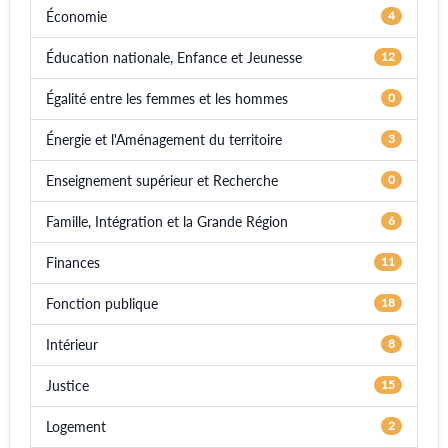
Économie
4
Éducation nationale, Enfance et Jeunesse
12
Égalité entre les femmes et les hommes
0
Énergie et l'Aménagement du territoire
3
Enseignement supérieur et Recherche
0
Famille, Intégration et la Grande Région
6
Finances
11
Fonction publique
18
Intérieur
8
Justice
15
Logement
2