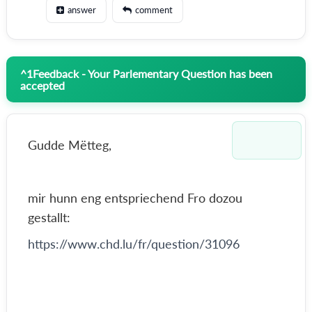
answer
comment
^
1
Feedback - Your Parlementary Question has been
accepted
Gudde Mëtteg,
mir hunn eng entspriechend Fro dozou
gestallt:
https://www.chd.lu/fr/question/31096