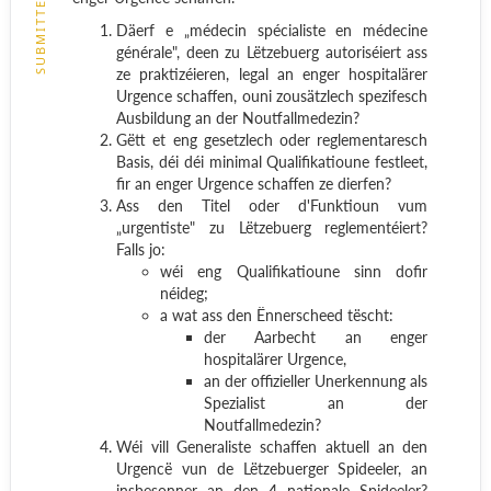
SUBMITTED
Däerf e „médecin spécialiste en médecine
générale", deen zu Lëtzebuerg autoriséiert ass
ze praktizéieren, legal an enger hospitalärer
Urgence schaffen, ouni zousätzlech spezifesch
Ausbildung an der Noutfallmedezin?
Gëtt et eng gesetzlech oder reglementaresch
Basis, déi déi minimal Qualifikatioune festleet,
fir an enger Urgence schaffen ze dierfen?
Ass den Titel oder d'Funktioun vum
„urgentiste" zu Lëtzebuerg reglementéiert?
Falls jo:
wéi eng Qualifikatioune sinn dofir
néideg;
a wat ass den Ënnerscheed tëscht:
der Aarbecht an enger
hospitalärer Urgence,
an der offizieller Unerkennung als
Spezialist an der
Noutfallmedezin?
Wéi vill Generaliste schaffen aktuell an den
Urgencë vun de Lëtzebuerger Spideeler, an
insbesonner an den 4 nationale Spideeler?