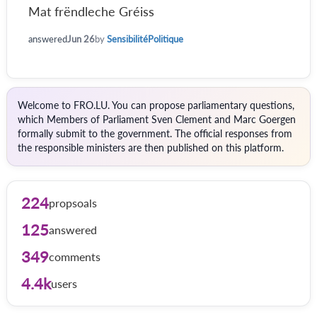
Mat frëndleche Gréiss
answered
Jun 26
by
SensibilitéPolitique
Welcome to FRO.LU. You can propose parliamentary questions,
which Members of Parliament Sven Clement and Marc Goergen
formally submit to the government. The official responses from
the responsible ministers are then published on this platform.
224
propsoals
125
answered
349
comments
4.4k
users