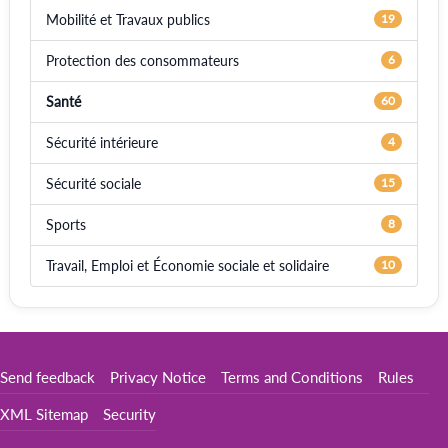
Mobilité et Travaux publics
19
Protection des consommateurs
6
Santé
60
Sécurité intérieure
4
Sécurité sociale
15
Sports
8
Travail, Emploi et Économie sociale et solidaire
10
Send feedback
Privacy Notice
Terms and Conditions
Rules
XML Sitemap
Security