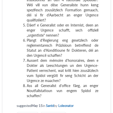
Wéi vill vun dëse Generaliste hunn keng
spezifesch zousätzlech Formation gemaach,
déi si fir d'Aarbecht an enger Urgence
qualifizéiert?
Däerf e Generalist oder en Internist, deen an
enger Urgence schafft, sech offiziell
„urgentiste" nennen?
Plangt d'Regierung eng gesetzlech oder
reglementaresch Präzisioun betreffend de
Statut an d'Konditioune fir Dokteren, déi an
den Urgencë schaffen?
Aussert dem mémoire d'honoraires, deen e
Dokter als Leeschtungen un den Urgence-
Patient verrechent, wat kritt hien zousätzlech
vum Spidol vergütt fir seng Schicht an der
Urgence ze maachen?
Ass all Generalist d'office fäeg, an enger
Noutfallstatioun vun engem Spidol ze
schaffen?
suggested
May 15
in
Santé
by
Loleonator