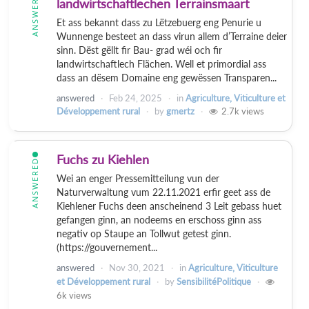
ANSWERED
landwirtschaftlechen Terrainsmaart
Et ass bekannt dass zu Lëtzebuerg eng Penurie u
Wunnenge besteet an dass virun allem d’Terraine deier
sinn. Dëst gëllt fir Bau- grad wéi och fir
landwirtschaftlech Flächen. Well et primordial ass
dass an dësem Domaine eng gewëssen Transparen...
answered
Feb 24, 2025
in
Agriculture, Viticulture et
Développement rural
by
gmertz
2.7k
views
Fuchs zu Kiehlen
ANSWERED
Wei an enger Pressemitteilung vun der
Naturverwaltung vum 22.11.2021 erfir geet ass de
Kiehlener Fuchs deen anscheinend 3 Leit gebass huet
gefangen ginn, an nodeems en erschoss ginn ass
negativ op Staupe an Tollwut getest ginn.
(https://gouvernement...
answered
Nov 30, 2021
in
Agriculture, Viticulture
et Développement rural
by
SensibilitéPolitique
6k
views