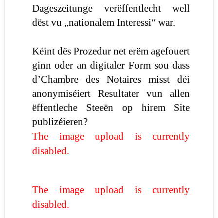
Dageszeitunge verëffentlecht well
dëst vu „nationalem Interessi“ war.
Kéint dës Prozedur net erëm agefouert
ginn oder an digitaler Form sou dass
d’Chambre des Notaires misst déi
anonymiséiert Resultater vun allen
ëffentleche Steeën op hirem Site
publizéieren?
The image upload is currently
disabled.
The image upload is currently
disabled.