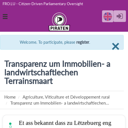
FRO.LU - Citizen-Driven Parliamentary Oversight
Toggle
navigation
C
×
Welcome. To participate, please
register
.
Transparenz um Immobilien- a
landwirtschaftlechen
Terrainsmaart
Home
Agriculture, Viticulture et Développement rural
Transparenz um Immobilien- a landwirtschaftlechen...
Et ass bekannt dass zu Lëtzebuerg eng