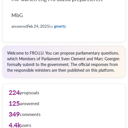
MbG
answered
Feb 24, 2025
by
gmertz
Welcome to FRO.LU. You can propose parliamentary questions,
which Members of Parliament Sven Clement and Marc Goergen
formally submit to the government. The official responses from
the responsible ministers are then published on this platform.
224
propsoals
125
answered
349
comments
4.4k
users