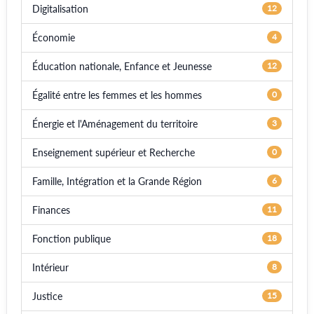
Digitalisation
12
Économie
4
Éducation nationale, Enfance et Jeunesse
12
Égalité entre les femmes et les hommes
0
Énergie et l'Aménagement du territoire
3
Enseignement supérieur et Recherche
0
Famille, Intégration et la Grande Région
6
Finances
11
Fonction publique
18
Intérieur
8
Justice
15