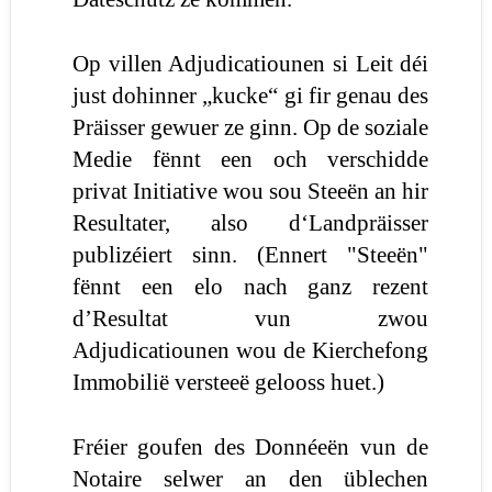
Op villen Adjudicatiounen si Leit déi
just dohinner „kucke“ gi fir genau des
Präisser gewuer ze ginn. Op de soziale
Medie fënnt een och verschidde
privat Initiative wou sou Steeën an hir
Resultater, also d‘Landpräisser
publizéiert sinn. (Ennert "Steeën"
fënnt een elo nach ganz rezent
d’Resultat vun zwou
Adjudicatiounen wou de Kierchefong
Immobilië versteeë gelooss huet.)
Fréier goufen des Donnéeën vun de
Notaire selwer an den üblechen