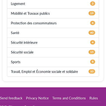
Logement
2
Mobilité et Travaux publics
19
Protection des consommateurs
6
Santé
60
Sécurité intérieure
4
Sécurité sociale
15
Sports
8
Travail, Emploi et Économie sociale et solidaire
10
Send feedback
Privacy Notice
Terms and Conditions
Rules