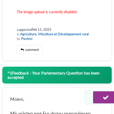
The image upload is currently disabled.
suggested
Feb 11, 2025
in
Agriculture, Viticulture et Développement rural
by
Pischmi
comment
^
1
Feedback - Your Parlementary Question has been
accepted
Moien,
Mir wärten eng Fro dozou preparéieren.