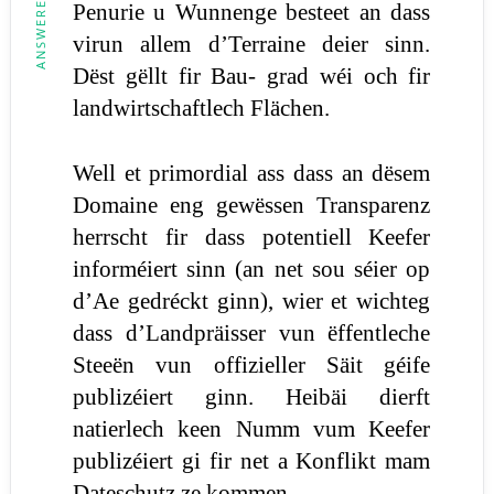
ANSWERED
Penurie u Wunnenge besteet an dass
virun allem d’Terraine deier sinn.
Dëst gëllt fir Bau- grad wéi och fir
landwirtschaftlech Flächen.
Well et primordial ass dass an dësem
Domaine eng gewëssen Transparenz
herrscht fir dass potentiell Keefer
informéiert sinn (an net sou séier op
d’Ae gedréckt ginn), wier et wichteg
dass d’Landpräisser vun ëffentleche
Steeën vun offizieller Säit géife
publizéiert ginn. Heibäi dierft
natierlech keen Numm vum Keefer
publizéiert gi fir net a Konflikt mam
Dateschutz ze kommen.