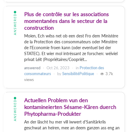
Plus de contrôle sur les associations
ANSWERED
momentanées dans le secteur de la
construction
Moien, Ech wëss net ob een dest Fro dem Ministère
de la Protection des consommateurs oder Minstère
de l'Economie froen kann (oder eventuel bei der
STATEC). Et wier mol intréssant ze forschen: wéiviel
privat Léit (Propriétaires/Coopriét...
answered
Oct 26, 2023
in
Protection des
consommateurs
by
SensibilitéPolitique
3.7k
views
Actuellen Problem vun den
ANSWERED
kontamineierten Sésame-Kären duerch
Phytopharma-Produkter
An der läscht hu mer vill iwwert d'Sanitärkriis
geschwat an heiren, mee an deem ganzen ass eng an