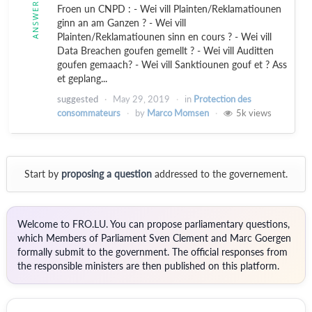
ANSWERED
Froen un CNPD : - Wei vill Plainten/Reklamatiounen
ginn an am Ganzen ? - Wei vill
Plainten/Reklamatiounen sinn en cours ? - Wei vill
Data Breachen goufen gemellt ? - Wei vill Auditten
goufen gemaach? - Wei vill Sanktiounen gouf et ? Ass
et geplang...
suggested
May 29, 2019
in
Protection des
consommateurs
by
Marco Momsen
5k
views
Start by
proposing a question
addressed to the governement.
Welcome to FRO.LU. You can propose parliamentary questions,
which Members of Parliament Sven Clement and Marc Goergen
formally submit to the government. The official responses from
the responsible ministers are then published on this platform.