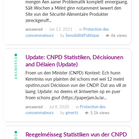
mengen Aen aaner Problematik komplett ennergaang.
Säit Wochen a Méint ginn notamment iwwert den
Site vun der Sécurité-Alimentaire Produkter
zereckgeruff...
answered
Jan 13, 2021
in
Protection des
consommateurs
by
SensibilitéPolitique
6k
views
Update: CNPD Statistiken, Décisiounen
ANSWERED
and Délaien (Update)
Froen un den Minister (CNPD) Kontext: Ech hunn
Kenntniss vun plainten dei schons mei wei 12 meint
opstinn,ouni Décisioun vun der CNDP. Dat ass vill ze
laang. Update: no deems et äntwerten op en puer
froen schons gouf (https://paperjam.lu/ar...
answered
Jul 8, 2020
in
Protection des
consommateurs
by
gmertz
5.1k
views
Reegelméisseg Statistiken vun der CNPD