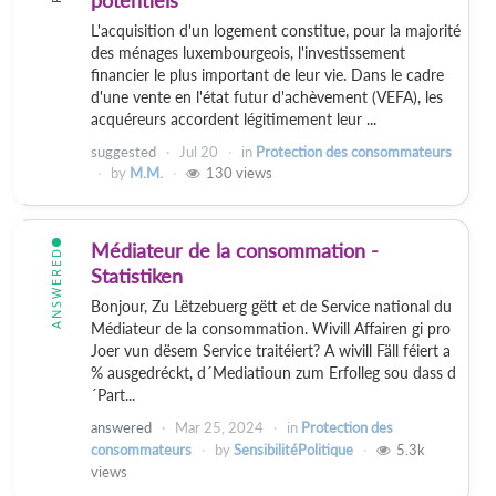
potentiels
L'acquisition d'un logement constitue, pour la majorité
des ménages luxembourgeois, l'investissement
financier le plus important de leur vie. Dans le cadre
d'une vente en l'état futur d'achèvement (VEFA), les
acquéreurs accordent légitimement leur ...
suggested
Jul 20
in
Protection des consommateurs
by
M.M.
130
views
Médiateur de la consommation -
ANSWERED
Statistiken
Bonjour, Zu Lëtzebuerg gëtt et de Service national du
Médiateur de la consommation. Wivill Affairen gi pro
Joer vun dësem Service traitéiert? A wivill Fäll féiert a
% ausgedréckt, d´Mediatioun zum Erfolleg sou dass d
´Part...
answered
Mar 25, 2024
in
Protection des
consommateurs
by
SensibilitéPolitique
5.3k
views