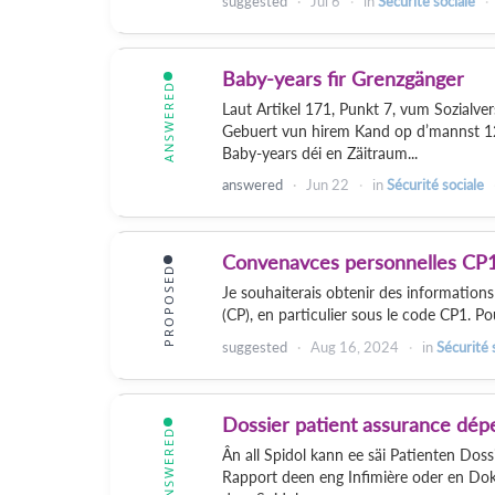
suggested
Jul 6
in
Sécurité sociale
Baby-years fir Grenzgänger
ANSWERED
Laut Artikel 171, Punkt 7, vum Sozialv
Gebuert vun hirem Kand op d’mannst 12
Baby-years déi en Zäitraum...
answered
Jun 22
in
Sécurité sociale
Convenavces personnelles CP
PROPOSED
Je souhaiterais obtenir des informations
(CP), en particulier sous le code CP1. Pou
suggested
Aug 16, 2024
in
Sécurité 
Dossier patient assurance dé
ANSWERED
Ân all Spidol kann ee säi Patienten Doss
Rapport deen eng Infimière oder en Dok