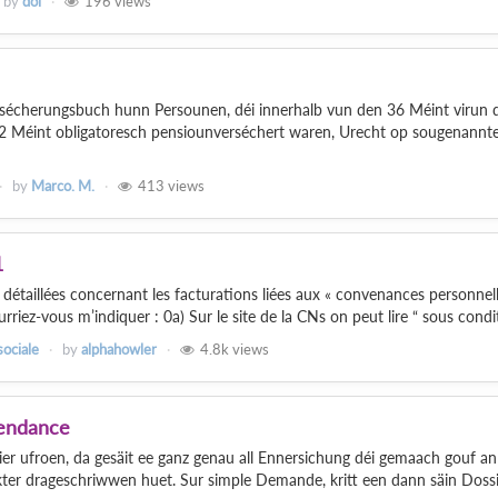
by
dol
196
views
ersécherungsbuch hunn Persounen, déi innerhalb vun den 36 Méint virun 
 Méint obligatoresch pensiounverséchert waren, Urecht op sougenannt
by
Marco. M.
413
views
1
 détaillées concernant les facturations liées aux « convenances personnell
rriez-vous m’indiquer : 0a) Sur le site de la CNs on peut lire “ sous condit.
sociale
by
alphahowler
4.8k
views
pendance
ier ufroen, da gesäit ee ganz genau all Ennersichung déi gemaach gouf an 
ter drageschriwwen huet. Sur simple Demande, kritt een dann säin Dossi