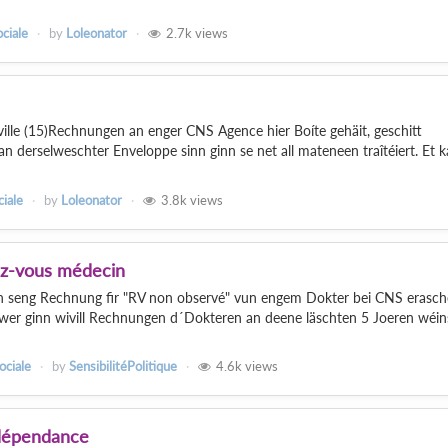
ociale
by
Loleonator
2.7k
views
lle (15)Rechnungen an enger CNS Agence hier Boíte gehäit, geschitt
 derselweschter Enveloppe sinn ginn se net all mateneen traîtéiert. Et k
ciale
by
Loleonator
3.8k
views
ez-vous médecin
n seng Rechnung fir "RV non observé" vun engem Dokter bei CNS erasche
er ginn wivill Rechnungen d´Dokteren an deene läschten 5 Joeren wéin
ociale
by
SensibilitéPolitique
4.6k
views
dépendance