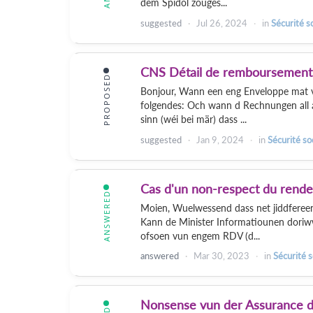
dem Spidol zouges...
suggested
Jul 26, 2024
in
Sécurité s
CNS Détail de remboursement
PROPOSED
Bonjour, Wann een eng Enveloppe mat vi
folgendes: Och wann d Rechnungen all an
sinn (wéi bei mär) dass ...
suggested
Jan 9, 2024
in
Sécurité so
Cas d'un non-respect du rend
ANSWERED
Moien, Wuelwessend dass net jiddferee
Kann de Minister Informatiounen doriww
ofsoen vun engem RDV (d...
answered
Mar 30, 2023
in
Sécurité s
Nonsense vun der Assurance 