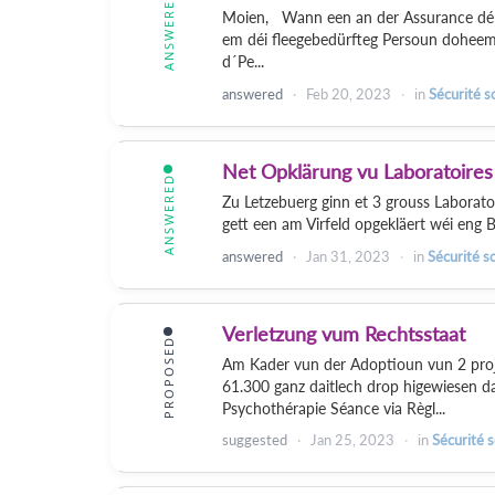
ANSWERED
Moien, Wann een an der Assurance dépe
em déi fleegebedürfteg Persoun doheem
d´Pe...
answered
Feb 20, 2023
in
Sécurité s
Net Opklärung vu Laboratoires
ANSWERED
Zu Letzebuerg ginn et 3 grouss Laboratoi
gett een am Virfeld opgekläert wéi eng 
answered
Jan 31, 2023
in
Sécurité so
Verletzung vum Rechtsstaat
PROPOSED
Am Kader vun der Adoptioun vun 2 proj
61.300 ganz daitlech drop higewiesen das
Psychothérapie Séance via Règl...
suggested
Jan 25, 2023
in
Sécurité s