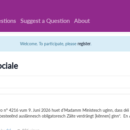
stions
Suggest a Question
About
Welcome. To participate, please
register
.
ciale
ro n° 4216 vum 9. Juni 2026 huet d’Madamm Ministesch uginn, dass déi
besteeënd auslännesch obligatoresch Zäite verdrängt [kënnen] ginn“. En A