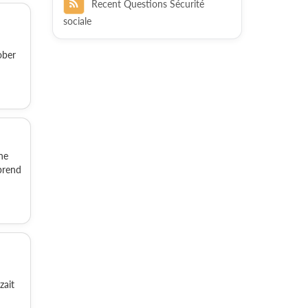
Recent Questions Sécurité
sociale
ober
ne
prend
zait