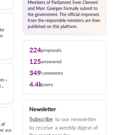
Members of Parliament Sven Clement
and Marc Goergen formally submit to
the government. The official responses
from the responsible ministers are then
published on this platform.
der
en
224
propsoals
125
answered
349
comments
es »
4.4k
users
..
Newsletter
Subscribe
to our newsletter
all
to receive a weekly digest of
er aus