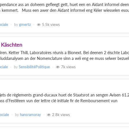
ndance ass an doheem gefleegt gett, huet een en Aidant informel deen
 kemmert. Muss een awer den Aidant informel eng Kéier wiesselen eso
ociale
by
gmertz
5.5k
views
 Käschten
ren. Ketter Thill, Laboratoires réunis a Bionext. Bei deenen 2 éischte Lab
Bluddanalysen an der Nomenclature sinn a wéi eng ee muss selwer bezuelen
ciale
by
SensibilitéPolitique
7k
views
ets de règlements grand-ducaux huet de Staatsrot an sengen Avisen 61.
s d’Festlëeen vun der lettre clé initiale fir de Remboursement vun
ociale
by
hansramoray
2.8k
views