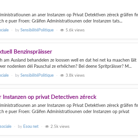
inistratiounen an aner Instanzen op Privat Detektiven zéreck gräifen fir
ch e puer Froen: Gräifen Administratiounen oder Instanzen tats...
ociale
by
SensibilitéPolitique
5.6k
views
tuell Benzinspräisser
 am Ausland behandelen ze loossen well en dat hei net ka maachen läit 
wer nodenken déi Pauschal ze erhéichen? Bei deene Spritpräisser? M...
ociale
by
SensibilitéPolitique
3.8k
views
 Instanzen op privat Detectiven zéreck
inistratiounen an aner Instanzen op Privat Detektiven zéreck gräifen fir
ech e puer Froen: Gräifen Administratiounen oder Instanzen op privat
sociale
by
Esou net
2.5k
views