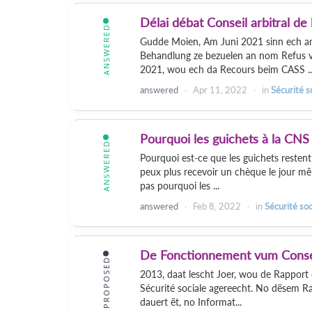
Délai débat Conseil arbitral de
ANSWERED
Gudde Moien, Am Juni 2021 sinn ech am
Behandlung ze bezuelen an nom Refus 
2021, wou ech da Recours beim CASS ..
answered
Apr 11, 2022
in
Sécurité s
Pourquoi les guichets à la CNS
ANSWERED
Pourquoi est-ce que les guichets restent
peux plus recevoir un chèque le jour m
pas pourquoi les ...
answered
Feb 8, 2022
in
Sécurité soc
De Fonctionnement vum Conseil 
PROPOSED
2013, daat lescht Joer, wou de Rapport d'
Sécurité sociale agereecht. No dësem R
dauert ët, no Informat...