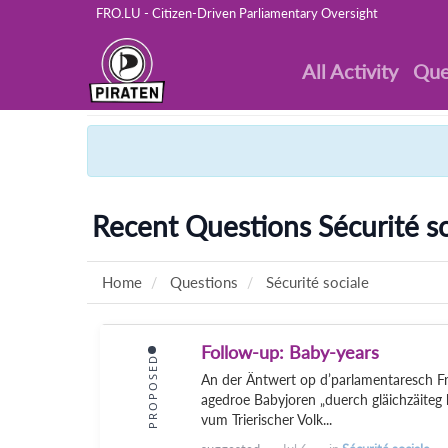
FRO.LU - Citizen-Driven Parliamentary Oversight
All Activity
Que
Recent Questions Sécurité so
Home
Questions
Sécurité sociale
Follow-up: Baby-years
PROPOSED
An der Äntwert op d’parlamentaresch F
agedroe Babyjoren „duerch gläichzäiteg 
vum Trierischer Volk...