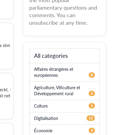
the most popular
parliamentary questions and
comments. You can
unsubscribe at any time.
a sinn
All categories
Affaires étrangères et
européennes
8
Agriculture, Viticulture et
ckt, -
Développement rural
2
st net
Culture
1
Digitalisation
12
Économie
4