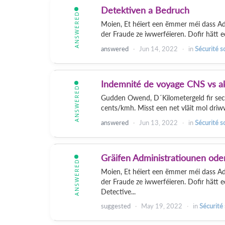
Detektiven a Bedruch
ANSWERED
Moien, Et héiert een ëmmer méi dass Adm
der Fraude ze iwwerféieren. Dofir hätt e
answered
Jun 14, 2022
in
Sécurité s
Indemnité de voyage CNS vs ak
ANSWERED
Gudden Owend, D´Kilometergeld fir sech
cents/kmh. Misst een net vläit mol driw
answered
Jun 13, 2022
in
Sécurité s
Gräifen Administratiounen oder
ANSWERED
Moien, Et héiert een ëmmer méi dass Adm
der Fraude ze iwwerféieren. Dofir hätt 
Detective...
suggested
May 19, 2022
in
Sécurité 