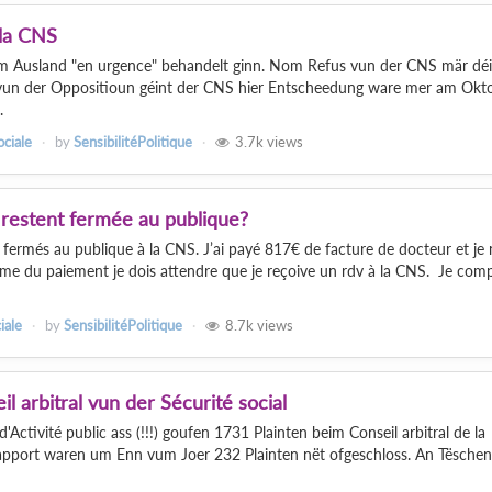
 la CNS
 Ausland "en urgence" behandelt ginn. Nom Refus vun der CNS mär déi
vun der Oppositioun géint der CNS hier Entscheedung ware mer am Okt
.
ociale
by
SensibilitéPolitique
3.7k
views
 restent fermée au publique?
 fermés au publique à la CNS. J’ai payé 817€ de facture de docteur et je 
ême du paiement je dois attendre que je reçoive un rdv à la CNS. Je com
iale
by
SensibilitéPolitique
8.7k
views
arbitral vun der Sécurité social
Activité public ass (!!!) goufen 1731 Plainten beim Conseil arbitral de la
apport waren um Enn vum Joer 232 Plainten nët ofgeschloss. An Tëschen