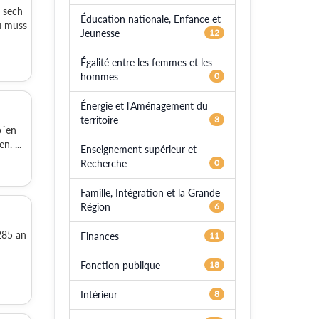
 sech
Éducation nationale, Enfance et
u muss
Jeunesse
12
Égalité entre les femmes et les
hommes
0
Énergie et l'Aménagement du
territoire
3
o´en
. ...
Enseignement supérieur et
Recherche
0
Famille, Intégration et la Grande
Région
6
285 an
Finances
11
Fonction publique
18
Intérieur
8