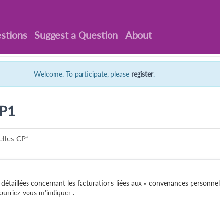
stions
Suggest a Question
About
Welcome. To participate, please
register
.
CP1
elles CP1
 détaillées concernant les facturations liées aux « convenances personnel
Pourriez-vous m’indiquer :