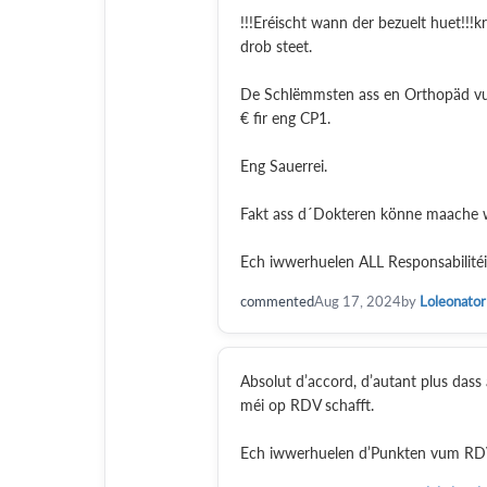
!!!Eréischt wann der bezuelt huet!!!kr
drob steet.
De Schlëmmsten ass en Orthopäd vu
€ fir eng CP1.
Eng Sauerrei.
Fakt ass d´Dokteren könne maache w
Ech iwwerhuelen ALL Responsabilitéit
commented
Aug 17, 2024
by
Loleonator
Absolut d’accord, d’autant plus dass
méi op RDV schafft.
Ech iwwerhuelen d’Punkten vum RDV