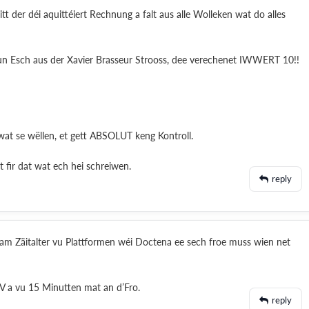
itt der déi aquittéiert Rechnung a falt aus alle Wolleken wat do alles
n Esch aus der Xavier Brasseur Strooss, dee verechenet IWWERT 10!!
at se wëllen, et gett ABSOLUT keng Kontroll.
 fir dat wat ech hei schreiwen.
reply
 am Zäitalter vu Plattformen wéi Doctena ee sech froe muss wien net
 a vu 15 Minutten mat an d’Fro.
reply