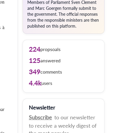
son
Members of Parliament Sven Clement
and Marc Goergen formally submit to
the government. The official responses
from the responsible ministers are then
published on this platform.
s à
224
propsoals
125
answered
349
comments
4.4k
users
Newsletter
par
Subscribe
to our newsletter
to receive a weekly digest of