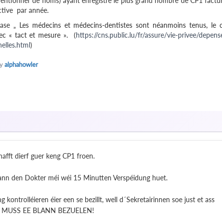
 mentionner de noms) ayant enregistré le plus grand nombre de CP1 factu
ctive par année.
ase „
Les médecins et médecins-dentistes sont néanmoins tenus, le 
ec « tact et mesure ». (
https://cns.public.lu/fr/assure/vie-privee/depens
elles.html
)
by
alphahowler
ft dierf guer keng CP1 froen.
ann den Dokter méi wéi 15 Minutten Verspéidung huet.
kontrolléieren éier een se bezillt, well d´Sekretairinnen soe just et ass
? ET MUSS EE BLANN BEZUELEN!