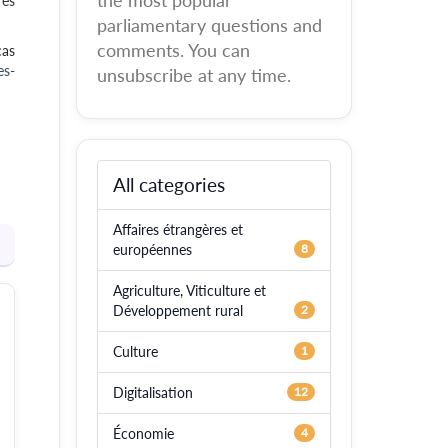
the most popular
rés
parliamentary questions and
comments. You can
cas
es-
unsubscribe at any time.
All categories
Affaires étrangères et
européennes
8
Agriculture, Viticulture et
Développement rural
2
Culture
1
Digitalisation
12
Économie
4