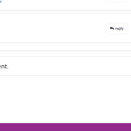
er
reply
nt.