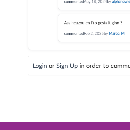
commented
Aug 18, 2024
by
alphahowl
Ass heuzou en Fro gestallt ginn ?
commented
Feb 2, 2025
by
Marco. M.
Login
or
Sign Up
in order to comme