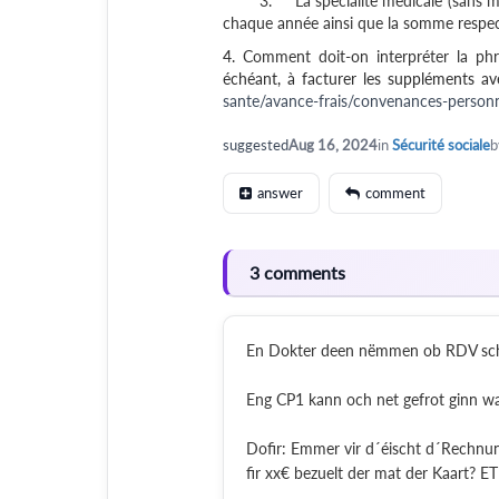
3.
La spécialité médicale (sans
chaque année ainsi que la somme respe
4. Comment doit-on interpréter la phr
échéant, à facturer les suppléments av
sante/avance-frais/convenances-personn
suggested
Aug 16, 2024
in
Sécurité sociale
answer
comment
3 comments
En Dokter deen nëmmen ob RDV schaf
Eng CP1 kann och net gefrot ginn w
Dofir: Emmer vir d´éischt d´Rechnung 
fir xx€ bezuelt der mat der Kaart