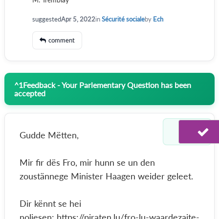
suggested
Apr 5, 2022
in
Sécurité sociale
by
Ech
comment
^
1
Feedback - Your Parlementary Question has been
accepted
Gudde Mëtten,
Mir fir dës Fro, mir hunn se un den
zoustännege Minister Haagen weider geleet.
Dir kënnt se hei
noliesen: https://piraten.lu/fro-lu-waardezaite-