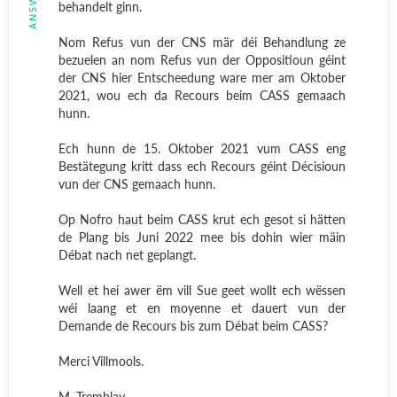
behandelt ginn.
Nom Refus vun der CNS mär déi Behandlung ze
bezuelen an nom Refus vun der Oppositioun géint
der CNS hier Entscheedung ware mer am Oktober
2021, wou ech da Recours beim CASS gemaach
hunn.
Ech hunn de 15. Oktober 2021 vum CASS eng
Bestätegung kritt dass ech Recours géint Décisioun
vun der CNS gemaach hunn.
Op Nofro haut beim CASS krut ech gesot si hätten
de Plang bis Juni 2022 mee bis dohin wier mäin
Débat nach net geplangt.
Well et hei awer ëm vill Sue geet wollt ech wëssen
wéi laang et en moyenne et dauert vun der
Demande de Recours bis zum Débat beim CASS?
Merci Villmools.
M. Tremblay