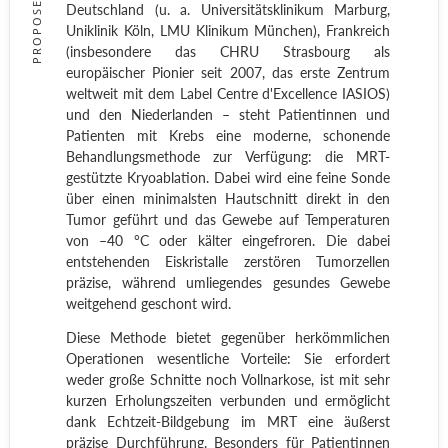
PROPOSED
Deutschland (u. a. Universitätsklinikum Marburg,
Uniklinik Köln, LMU Klinikum München), Frankreich
(insbesondere das CHRU Strasbourg als
europäischer Pionier seit 2007, das erste Zentrum
weltweit mit dem Label Centre d'Excellence IASIOS)
und den Niederlanden – steht Patientinnen und
Patienten mit Krebs eine moderne, schonende
Behandlungsmethode zur Verfügung: die MRT-
gestützte Kryoablation. Dabei wird eine feine Sonde
über einen minimalsten Hautschnitt direkt in den
Tumor geführt und das Gewebe auf Temperaturen
von –40 °C oder kälter eingefroren. Die dabei
entstehenden Eiskristalle zerstören Tumorzellen
präzise, während umliegendes gesundes Gewebe
weitgehend geschont wird.
Diese Methode bietet gegenüber herkömmlichen
Operationen wesentliche Vorteile: Sie erfordert
weder große Schnitte noch Vollnarkose, ist mit sehr
kurzen Erholungszeiten verbunden und ermöglicht
dank Echtzeit-Bildgebung im MRT eine äußerst
präzise Durchführung. Besonders für Patientinnen