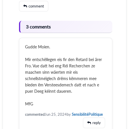
comment
3 comments
Gudde Moien.
Mir entschëllegen eis fir den Retard bei ärer
Fro. Vue datt hei eng Réi Recherchen ze
maachen sinn wäerten mir eis
schnellstméiglech drëms këmmeren mee
bieden ëm Versteesdemech datt et nach e
puer Deeg kéinnt daueren.
MfG
commented
Jun 25, 2024
by
SensibilitéPolitique
reply