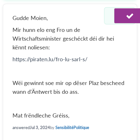
Gudde Moien,
Mir hunn elo eng Fro un de
Wirtschaftsminister geschéckt déi dir hei
kënnt noliesen:
https://piraten.lu/fro-lu-sarl-s/
Wéi gewinnt soe mir op dëser Plaz bescheed
wann d'Äntwert bis do ass.
Mat frëndleche Gréiss,
answered
Jul 3, 2024
by
SensibilitéPolitique