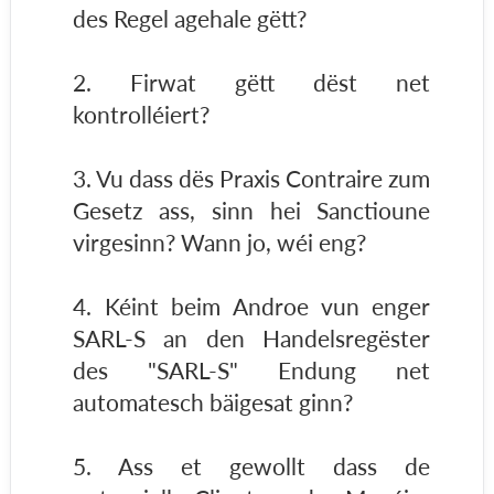
des Regel agehale gëtt?
2. Firwat gëtt dëst net
kontrolléiert?
3. Vu dass dës Praxis Contraire zum
Gesetz ass, sinn hei Sanctioune
virgesinn? Wann jo, wéi eng?
4. Kéint beim Androe vun enger
SARL-S an den Handelsregëster
des "SARL-S" Endung net
automatesch bäigesat ginn?
5. Ass et gewollt dass de