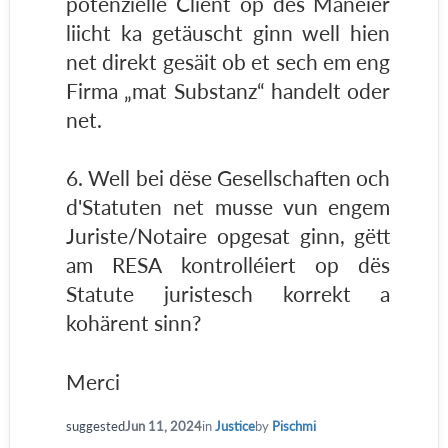
potenzielle Client op des Manéier
liicht ka getäuscht ginn well hien
net direkt gesäit ob et sech em eng
Firma „mat Substanz“ handelt oder
net.
6. Well bei dëse Gesellschaften och
d'Statuten net musse vun engem
Juriste/Notaire opgesat ginn, gëtt
am RESA kontrolléiert op dës
Statute juristesch korrekt a
kohärent sinn?
Merci
suggested
Jun 11, 2024
in
Justice
by
Pischmi