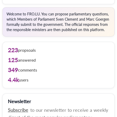
Welcome to FRO.LU. You can propose parliamentary questions,
which Members of Parliament Sven Clement and Marc Goergen
formally submit to the government. The official responses from
the responsible ministers are then published on this platform.
223
propsoals
125
answered
349
comments
4.4k
users
Newsletter
Subscribe
to our newsletter to receive a weekly