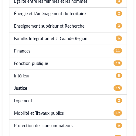
Égalité entre les femmes et les hommes
0
Énergie et l'Aménagement du territoire
2
Enseignement supérieur et Recherche
0
Famille, Intégration et la Grande Région
6
Finances
11
Fonction publique
18
Intérieur
8
Justice
15
Logement
2
Mobilité et Travaux publics
19
Protection des consommateurs
6