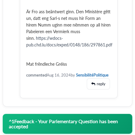
Är Fro ass beäntwert ginn. Den Ministère gëtt
un, datt eng Sarl-s net muss hir Form an
hirem Numm uginn mee nëmmen op all hiren
Pabeieren een Vermierk muss
sinn.
https://wdocs-
pub.chd.lu/docs/exped/0148/186/297861.pdf
Mat frëndleche Gréiss
commented
Aug 16, 2024
by
SensibilitéPolitique
reply
^
1
Feedback - Your Parlementary Question has been
accepted