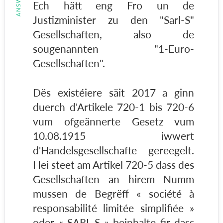
Ech hätt eng Fro un de
Justizminister zu den "Sarl-S"
Gesellschaften, also de
sougenannten "1-Euro-
Gesellschaften".
Dës existéiere säit 2017 a ginn
duerch d'Artikele 720-1 bis 720-6
vum ofgeännerte Gesetz vum
10.08.1915 iwwert
d'Handelsgesellschafte gereegelt.
Hei steet am Artikel 720-5 dass des
Gesellschaften an hirem Numm
mussen de Begrëff « société à
responsabilité limitée simplifiée »
oder « SARL-S » beinhalte fir dass