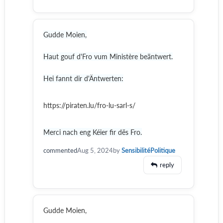
Gudde Moien,
Haut gouf d'Fro vum Ministère beäntwert.
Hei fannt dir d'Äntwerten:
https://piraten.lu/fro-lu-sarl-s/
Merci nach eng Kéier fir dës Fro.
commented
Aug 5, 2024
by
SensibilitéPolitique
reply
Gudde Moien,