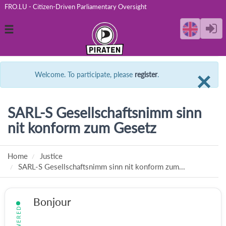
FRO.LU - Citizen-Driven Parliamentary Oversight
Toggle
navigation
C
×
Welcome. To participate, please
register
.
SARL-S Gesellschaftsnimm sinn
nit konform zum Gesetz
Home
Justice
SARL-S Gesellschaftsnimm sinn nit konform zum...
Bonjour
ANSWERED