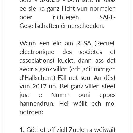
ee sie ka ganz liicht vun normalen
oder richtegen SARL-
Gesellschaften ënnerscheeden.
Wann een elo am RESA (Recueil
électronique des sociétés et
associations) kuckt, dann ass dat
awer a ganz villen (ech géif mengen
d'Hallschent) Fäll net sou. An dëst
vun 2017 un. Bei ganz villen steet
just e Numm ouni eppes
hannendrun. Hei wéilt ech mol
nofroen:
1. Gëtt et offiziell Zuelen a wéiwäit