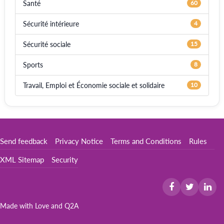
Santé
60
Sécurité intérieure
4
Sécurité sociale
15
Sports
8
Travail, Emploi et Économie sociale et solidaire
10
Send feedback
Privacy Notice
Terms and Conditions
Rules
XML Sitemap
Security
Made with Love and
Q2A