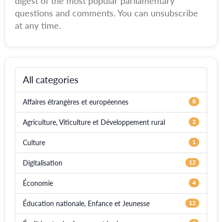
digest of the most popular parliamentary
questions and comments. You can unsubscribe
at any time.
All categories
Affaires étrangères et européennes
8
Agriculture, Viticulture et Développement rural
2
Culture
1
Digitalisation
12
Économie
4
Éducation nationale, Enfance et Jeunesse
12