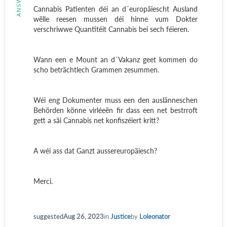
Cannabis Patienten déi an d´europäiescht Ausland
wëlle reesen mussen déi hinne vum Dokter
verschriwwe Quantitéit Cannabis bei sech féieren.
Wann een e Mount an d´Vakanz geet kommen do
scho beträchtlech Grammen zesummen.
Wéi eng Dokumenter muss een den auslänneschen
Behörden könne virléeën fir dass een net bestrroft
gett a säi Cannabis net konfiszéiert kritt?
A wéi ass dat Ganzt aussereuropäiesch?
Merci.
suggested
Aug 26, 2023
in
Justice
by
Loleonator