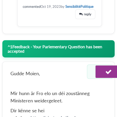
commented
Oct 19, 2023
by
SensibilitéPolitique
reply
^
1
Feedback - Your Parlementary Question has been
accepted
Gudde Moien,
Mir hunn är Fro elo un déi zoustänneg
Ministeren weidergeleet.
Dir kënne se hei