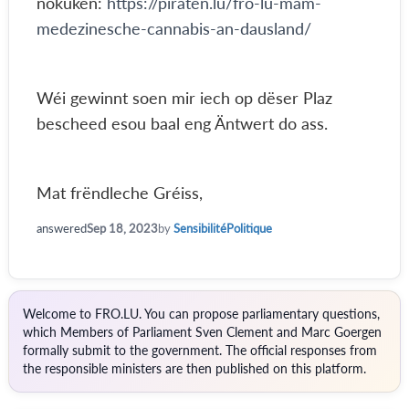
nokuken:
https://piraten.lu/fro-lu-mam-
medezinesche-cannabis-an-dausland/
Wéi gewinnt soen mir iech op dëser Plaz
bescheed esou baal eng Äntwert do ass.
Mat frëndleche Gréiss,
answered
Sep 18, 2023
by
SensibilitéPolitique
Welcome to FRO.LU. You can propose parliamentary questions,
which Members of Parliament Sven Clement and Marc Goergen
formally submit to the government. The official responses from
the responsible ministers are then published on this platform.