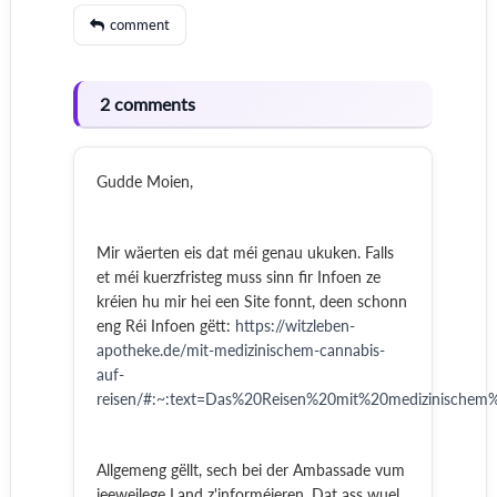
comment
2 comments
Gudde Moien,
Mir wäerten eis dat méi genau ukuken. Falls
et méi kuerzfristeg muss sinn fir Infoen ze
kréien hu mir hei een Site fonnt, deen schonn
eng Réi Infoen gëtt:
https://witzleben-
apotheke.de/mit-medizinischem-cannabis-
auf-
reisen/#:~:text=Das%20Reisen%20mit%20medizinischem
Allgemeng gëllt, sech bei der Ambassade vum
jeeweilege Land z'informéieren. Dat ass wuel