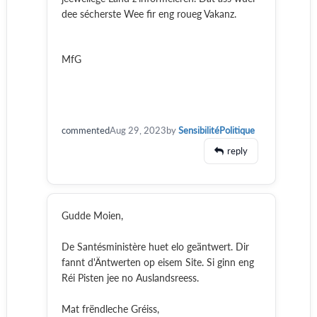
dee sécherste Wee fir eng roueg Vakanz.
MfG
commented
Aug 29, 2023
by
SensibilitéPolitique
reply
Gudde Moien,
De Santésministère huet elo geäntwert. Dir
fannt d'Äntwerten op eisem Site. Si ginn eng
Réi Pisten jee no Auslandsreess.
Mat frëndleche Gréiss,