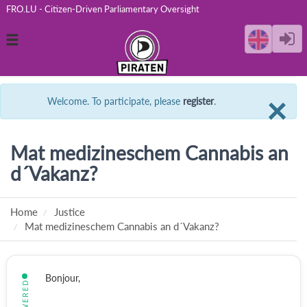
FRO.LU - Citizen-Driven Parliamentary Oversight
Toggle
navigation
C
×
Welcome. To participate, please
register
.
Mat medizineschem Cannabis an
d´Vakanz?
Home
Justice
Mat medizineschem Cannabis an d´Vakanz?
Bonjour,
ANSWERED