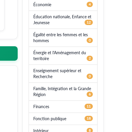
Économie
4
Éducation nationale, Enfance et
Jeunesse
12
Égalité entre les femmes et les
hommes
0
Énergie et l'Aménagement du
territoire
2
Enseignement supérieur et
Recherche
0
Famille, Intégration et la Grande
Région
6
Finances
11
Fonction publique
18
Intérieur
8