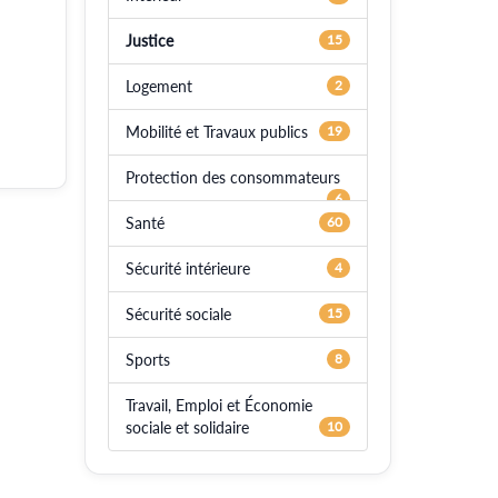
Justice
15
Logement
2
Mobilité et Travaux publics
19
Protection des consommateurs
6
Santé
60
Sécurité intérieure
4
Sécurité sociale
15
Sports
8
Travail, Emploi et Économie
sociale et solidaire
10