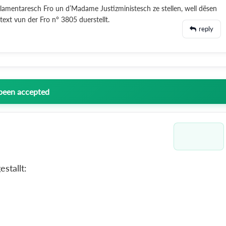
arlamentaresch Fro un d’Madame Justizministesch ze stellen, well dësen
ext vun der Fro n° 3805 duerstellt.
reply
 been accepted
stallt: