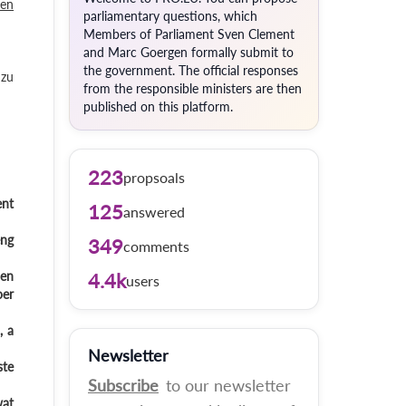
oen
parliamentary questions, which
Members of Parliament Sven Clement
and Marc Goergen formally submit to
the government. The official responses
 zu
from the responsible ministers are then
published on this platform.
223
propsoals
ent
125
answered
eng
349
comments
sen
4.4k
users
oer
, a
Newsletter
ste
Subscribe
to our newsletter
wat