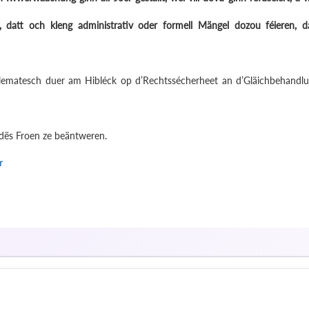
, datt och kleng administrativ oder formell Mängel dozou féieren, d
blematesch duer am Hibléck op d’Rechtssécherheet an d’Gläichbehandl
dës Froen ze beäntweren.
r