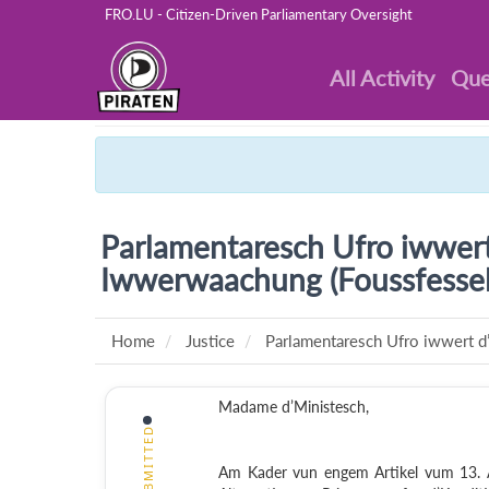
FRO.LU - Citizen-Driven Parliamentary Oversight
All Activity
Que
Parlamentaresch Ufro iwwert 
Iwwerwaachung (Foussfessel
Home
Justice
Parlamentaresch Ufro iwwert d’I
Madame d’Ministesch,
SUBMITTED
Am Kader vun engem Artikel vum 13. A