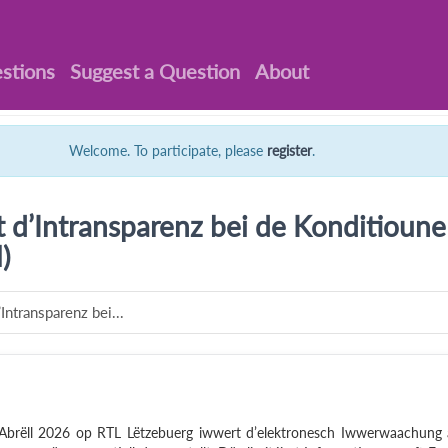
stions
Suggest a Question
About
Welcome. To participate, please
register
.
d’Intransparenz bei de Konditioune 
)
ntransparenz bei...
brëll 2026 op RTL Lëtzebuerg iwwert d’elektronesch Iwwerwaachung 