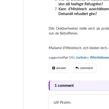
sinn déi heefegst Refusgrënn?
Kann d’Ministesch ausschléissen
Demandë refuséiert ginn?
Dës Onkloerheeten stelle sech als pro
vun de Betraffenen.
Madame d’Ministesch, ech bieden Iech, 
suggested
Apr 14
in
Justice
by
Whistleblowe
answer
comment
1 comment
Léif Piraten,