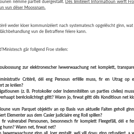
iounen nëmme partiell duergestallt.
Dës limitéiert Informatioun werft Fr
ioun vun dëser Moossnam.
itèrë weder kloer kommunizéiert nach systematesch opgelëscht ginn, wat
äichbehandlung vun de Betraffene féiere kann.
inistesch gär follgend Froe stellen:
’Zouloossung zur elektronescher Iwwerwaachung net komplett, transpar
ministrativ Critèrë, déi eng Persoun erfëlle muss, fir en Utrag op 
ert ze kréien?
ligatiounen (z. B. Protokoller oder Indemnitéiten un parties civiles) mus
werhaapt berécksiichtegt gëtt? Wann jo, firwat gëtt dës Konditioun net kl
sioune vum Parquet objektiv an op Basis vun aktuelle Faiten geholl ginn
äert Elementer aus dem Casier judiciaire eng Roll spillen?
fir vulnerabel Persounen, besonnesch fir komplett Fleegefäll, déi e fe
g hunn? Wann net, firwat net?
 Iwwerwaachung ginn all Joer gestallt, wéi vill dovu ginn refuséiert, a 