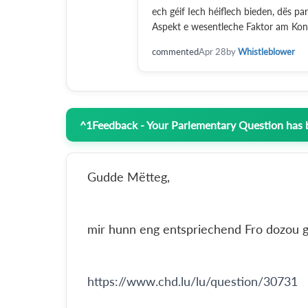
ech géif Iech héiflech bieden, dës p
Aspekt e wesentleche Faktor am Kont
commented
Apr 28
by
Whistleblower
^
1
Feedback - Your Parlementary Question has
Gudde Mëtteg,
mir hunn eng entspriechend Fro dozou ge
https://www.chd.lu/lu/question/30731