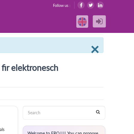
Follow us :
Clos
×
fir elektronesch
als
Welcome to FRO.LU. You can propose