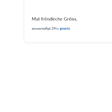
Mat frëndleche Gréiss,
answered
Apr 29
by
gmertz