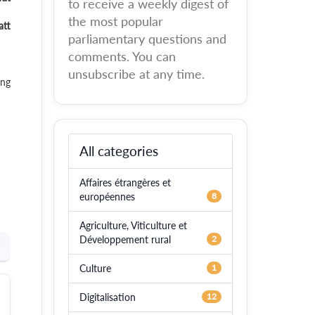
to receive a weekly digest of
the most popular
att
parliamentary questions and
comments. You can
unsubscribe at any time.
ung
All categories
Affaires étrangères et
européennes
8
Agriculture, Viticulture et
Développement rural
2
Culture
1
Digitalisation
12