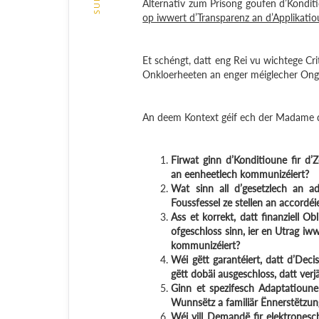
Alternativ zum Prisong goufen d’Kondit
op iwwert d’Transparenz an d’Applikat
Et schéngt, datt eng Rei vu wichtege Cr
Onkloerheeten an enger méiglecher Ongl
An deem Kontext géif ech der Madame d’M
Firwat ginn d’Konditioune fir d
an eenheetlech kommunizéiert?
Wat sinn all d’gesetzlech an ad
Foussfessel ze stellen an accordéi
Ass et korrekt, datt finanziell Ob
ofgeschloss sinn, ier en Utrag iw
kommunizéiert?
Wéi gëtt garantéiert, datt d’Deci
gëtt dobäi ausgeschloss, datt verj
Ginn et spezifesch Adaptatioune 
Wunnsëtz a familiär Ënnerstëtzun
Wéi vill Demandë fir elektronesch