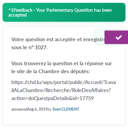
^
1
Feedback - Your Parlementary Question has been
accepted
Votre question est acceptée et enregistrée
sous le n° 1027.
Vous trouverez la question et la réponse sur
le site de la Chambre des députés:
https://chd.lu/wps/portal/public/Accueil/Trava
ilALaChambre/Recherche/RoleDesAffaires?
action=doQuestpaDetails&id=17759
answered
Aug 6, 2019
by
Sven CLEMENT