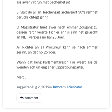
ass awer virdrun mat Secherhet jo!
Si vläit do all an Teschenzäit archivéiert "Affairen"net
berücksichtegt ginn?
D´Magistratur huet awer nach emmer Zougang zu
dëssen "archivéierte Fichier´en" si sinn net geläscht
an NET vergiess no bal 25 Joer.
All Richter an all Procureur kann se nach ëmmer
gesinn, an dat no 25 Joer.
Wann dat keng Parlamentaresch For wäert ass da
wenden ech un eng aner Oppistiounspartei.
Merci.
suggested
Aug 2, 2019
in
Justice
by
Loleonator
comment