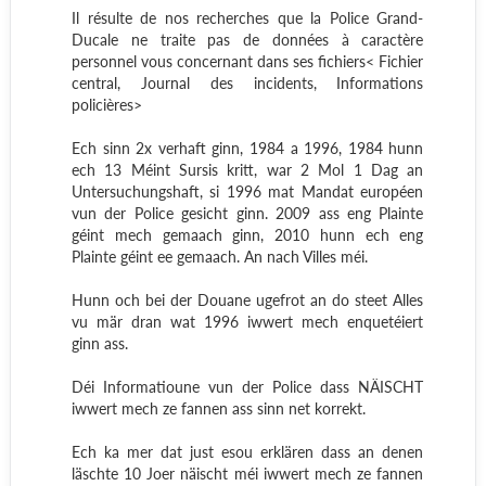
Il résulte de nos recherches que la Police Grand-
Ducale ne traite pas de données à caractère
personnel vous concernant dans ses fichiers< Fichier
central, Journal des incidents, Informations
policières>
Ech sinn 2x verhaft ginn, 1984 a 1996, 1984 hunn
ech 13 Méint Sursis kritt, war 2 Mol 1 Dag an
Untersuchungshaft, si 1996 mat Mandat européen
vun der Police gesicht ginn. 2009 ass eng Plainte
géint mech gemaach ginn, 2010 hunn ech eng
Plainte géint ee gemaach. An nach Villes méi.
Hunn och bei der Douane ugefrot an do steet Alles
vu mär dran wat 1996 iwwert mech enquetéiert
ginn ass.
Déi Informatioune vun der Police dass NÄISCHT
iwwert mech ze fannen ass sinn net korrekt.
Ech ka mer dat just esou erklären dass an denen
läschte 10 Joer näischt méi iwwert mech ze fannen