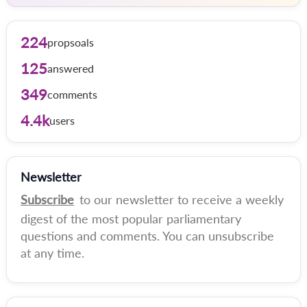
224
propsoals
125
answered
349
comments
4.4k
users
Newsletter
Subscribe
to our newsletter to receive a weekly
digest of the most popular parliamentary
questions and comments. You can unsubscribe
at any time.