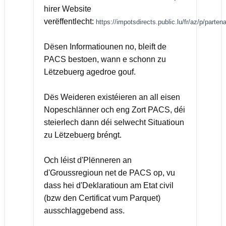
hirer Website
verëffentlecht:
https://impotsdirects.public.lu/fr/az/p/partena
Dësen Informatiounen no, bleift de
PACS bestoen, wann e schonn zu
Lëtzebuerg agedroe gouf.
Dës Weideren existéieren an all eisen
Nopeschlänner och eng Zort PACS, déi
steierlech dann déi selwecht Situatioun
zu Lëtzebuerg bréngt.
Och léist d'Plënneren an
d'Groussregioun net de PACS op, vu
dass hei d'Deklaratioun am Etat civil
(bzw den Certificat vum Parquet)
ausschlaggebend ass.