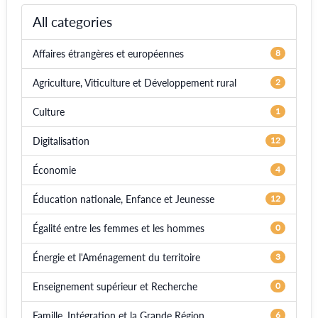
All categories
Affaires étrangères et européennes
8
Agriculture, Viticulture et Développement rural
2
Culture
1
Digitalisation
12
Économie
4
Éducation nationale, Enfance et Jeunesse
12
Égalité entre les femmes et les hommes
0
Énergie et l'Aménagement du territoire
3
Enseignement supérieur et Recherche
0
Famille, Intégration et la Grande Région
6