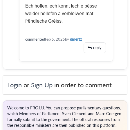
Ech hoffen, ech konnt Iech e bësse
weider hëllefen a verbleiwen mat
frëndleche Gréiss,
commented
Feb 5, 2025
by
gmertz
reply
Login
or
Sign Up
in order to comment.
Welcome to FRO.LU. You can propose parliamentary questions,
which Members of Parliament Sven Clement and Marc Goergen
formally submit to the government. The official responses from
the responsible ministers are then published on this platform.