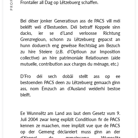
Frontalier all Dag op Lëtzebuerg schaffen.
Bei dëser jonker Generatioun ass de PACS vill méi
beléift wéi d’Bestueden. Déi betraff Koppele sinn
dacks, ier se d’Land verloosse Richtung
Grenzregioun, schonn zu Lëtzebuerg gepacst an
hunn doduerch eng gewësse Rechtslag am Bezuch
zu hire Steiere (z.B. d'Optioun zur Imposition
collective)
an hire patrimoniale Relatiounen (aide
mutuelle, contribution aux charges du ménage, etc.)
D’Fro déi sech dobäi stellt ass op
ee
bestoenden
PACS deen zu Lëtzebuerg gemaach ginn
ass, nom Ëmzuch an d’Ausland weiderhi bestoe
bleift.
Ee Wunnsëtz
am Land
ass laut dem Gesetz vum 9.
Juli 2004 zwar keng explizit Conditioun fir de PACS
kennen ze maachen, mee implizit vue que de PACS
op der Gemeng déclareiert muss ginn an der
d’Koppel de gemeinsame Wunnsëtz