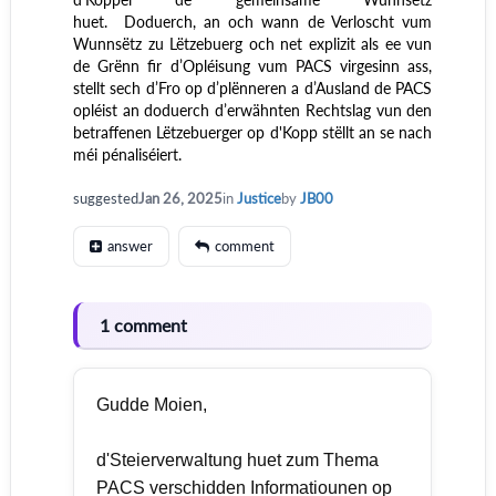
huet. Doduerch, an och wann de Verloscht vum
Wunnsëtz zu Lëtzebuerg och net explizit als ee vun
de Grënn fir d’Opléisung vum PACS virgesinn ass,
stellt sech d’Fro op d’plënneren a d’Ausland de PACS
opléist an doduerch d’erwähnten Rechtslag vun den
betraffenen Lëtzebuerger op d'Kopp stëllt an se nach
méi pénaliséiert.
suggested
Jan 26, 2025
in
Justice
by
JB00
answer
comment
1 comment
Gudde Moien,
d'Steierverwaltung huet zum Thema
PACS verschidden Informatiounen op