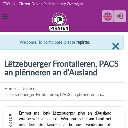
FRO.LU - Citizen-Driven Parliamentary Oversight
Toggle
navigation
C
×
Welcome. To participate, please
register
.
Lëtzebuerger Frontalieren, PACS
an plënneren an d'Ausland
Home
Justice
Lëtzebuerger Frontalieren, PACS an plënneren an...
Ëmmer méi jonk Lëtzebuerger ginn an d’Ausland
PROPOSED
wunne wëll se sech de Wunnraum hei am Land net
méi leeschte kennen a komme weiderhin als