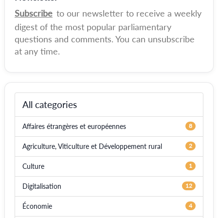
Subscribe
to our newsletter to receive a weekly
digest of the most popular parliamentary
questions and comments. You can unsubscribe
at any time.
All categories
Affaires étrangères et européennes
8
Agriculture, Viticulture et Développement rural
2
Culture
1
Digitalisation
12
Économie
4