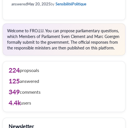
answered
May 20, 2025
by
SensibilitéPolitique
Welcome to FRO.LU. You can propose parliamentary questions,
which Members of Parliament Sven Clement and Marc Goergen
formally submit to the government. The official responses from
the responsible ministers are then published on this platform.
224
propsoals
125
answered
349
comments
4.4k
users
Newsletter