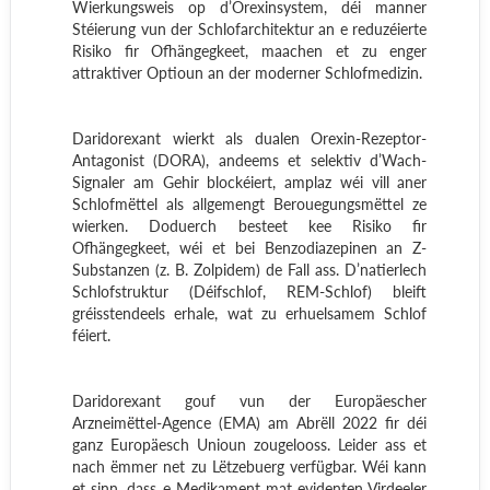
Wierkungsweis op d’Orexinsystem, déi manner
Stéierung vun der Schlofarchitektur an e reduzéierte
Risiko fir Ofhängegkeet, maachen et zu enger
attraktiver Optioun an der moderner Schlofmedizin.
Daridorexant wierkt als dualen Orexin-Rezeptor-
Antagonist (DORA), andeems et selektiv d’Wach-
Signaler am Gehir blockéiert, amplaz wéi vill aner
Schlofmëttel als allgemengt Berouegungsmëttel ze
wierken. Doduerch besteet kee Risiko fir
Ofhängegkeet, wéi et bei Benzodiazepinen an Z-
Substanzen (z. B. Zolpidem) de Fall ass. D’natierlech
Schlofstruktur (Déifschlof, REM-Schlof) bleift
gréisstendeels erhale, wat zu erhuelsamem Schlof
féiert.
Daridorexant gouf vun der Europäescher
Arzneimëttel-Agence (EMA) am Abrëll 2022 fir déi
ganz Europäesch Unioun zougelooss. Leider ass et
nach ëmmer net zu Lëtzebuerg verfügbar. Wéi kann
et sinn, dass e Medikament mat evidenten Virdeeler