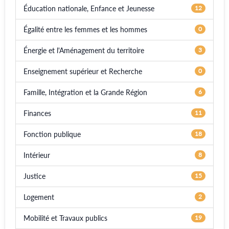
Éducation nationale, Enfance et Jeunesse
12
Égalité entre les femmes et les hommes
0
Énergie et l'Aménagement du territoire
3
Enseignement supérieur et Recherche
0
Famille, Intégration et la Grande Région
6
Finances
11
Fonction publique
18
Intérieur
8
Justice
15
Logement
2
Mobilité et Travaux publics
19