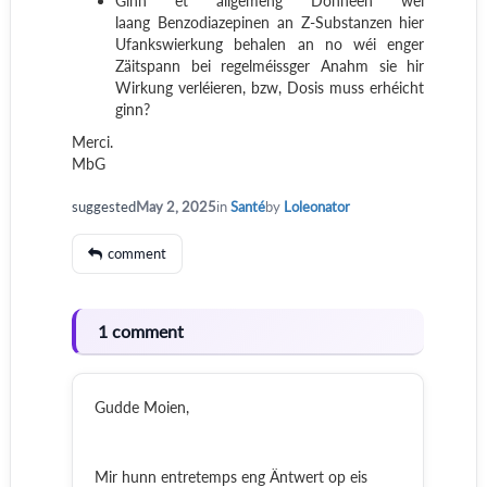
Ginn et allgemeng Donnéen wéi
laang
Benzodiazepinen an Z-Substanzen hier
Ufankswierkung behalen an no wéi enger
Zäitspann bei regelméissger Anahm sie hir
Wirkung verléieren, bzw, Dosis muss erhéicht
ginn?
Merci.
MbG
suggested
May 2, 2025
in
Santé
by
Loleonator
comment
1 comment
Gudde Moien,
Mir hunn entretemps eng Äntwert op eis