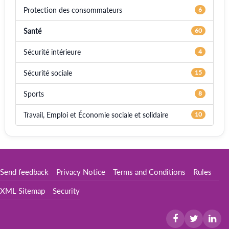
Protection des consommateurs
6
Santé
60
Sécurité intérieure
4
Sécurité sociale
15
Sports
8
Travail, Emploi et Économie sociale et solidaire
10
Send feedback
Privacy Notice
Terms and Conditions
Rules
XML Sitemap
Security