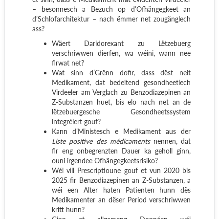
– besonnesch a Bezuch op d’Ofhängegkeet an
d’Schlofarchitektur – nach ëmmer net zougänglech
ass?
Wäert Daridorexant zu Lëtzebuerg
verschriwwen dierfen, wa wéini, wann nee
firwat net?
Wat sinn d’Grënn dofir, dass dëst neit
Medikament, dat bedeitend gesondheetlech
Virdeeler am Verglach zu Benzodiazepinen an
Z-Substanzen huet, bis elo nach net an de
lëtzebuergesche Gesondheetssystem
integréiert gouf?
Kann d’Ministesch e Medikament aus der
Liste positive des médicaments
nennen, dat
fir eng onbegrenzten Dauer ka geholl ginn,
ouni irgendee Ofhängegkeetsrisiko?
Wéi vill Prescriptioune gouf et vun 2020 bis
2025 fir Benzodiazepinen an Z-Substanzen, a
wéi een Alter haten Patienten hunn dës
Medikamenter an dëser Period verschriwwen
kritt hunn?