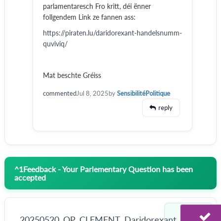
parlamentaresch Fro kritt, déi ënner
follgendem Link ze fannen ass:
https://piraten.lu/daridorexant-handelsnumm-
quviviq/
Mat beschte Gréiss
commented
Jul 8, 2025
by
SensibilitéPolitique
reply
^
1
Feedback - Your Parlementary Question has been
accepted
20250520_QP_CLEMENT_Daridorexant_Hand