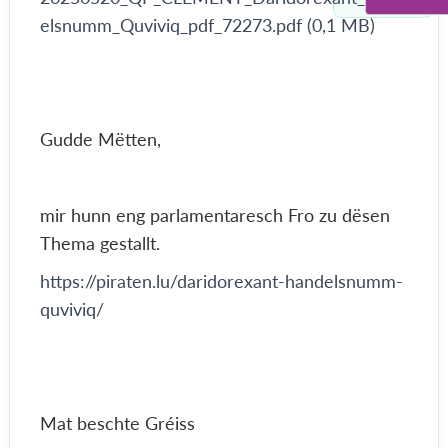
elsnumm_Quviviq_pdf_72273.pdf (0,1 MB)
Gudde Mëtten,
mir hunn eng parlamentaresch Fro zu dësen
Thema gestallt.
https://piraten.lu/daridorexant-handelsnumm-
quviviq/
Mat beschte Gréiss