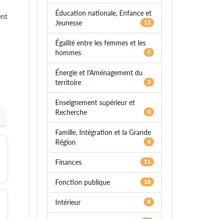
Éducation nationale, Enfance et
ent
Jeunesse
12
Égalité entre les femmes et les
hommes
0
Énergie et l'Aménagement du
territoire
3
Enseignement supérieur et
Recherche
0
Famille, Intégration et la Grande
Région
6
Finances
11
Fonction publique
18
Intérieur
8