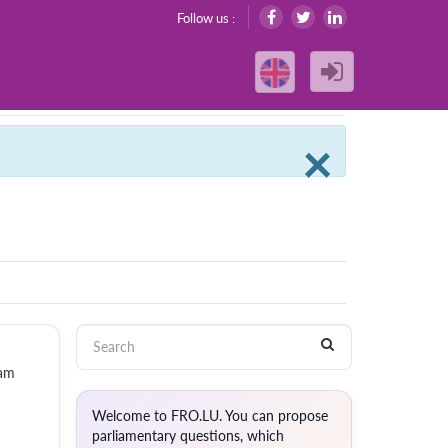
Follow us :
Clos
×
mam
Welcome to FRO.LU. You can propose
parliamentary questions, which