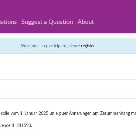
stions
Suggest a Question
About
Welcome. To participate, please
register
.
 solle vum 1. Januar 2025 un e puer Ännerungen am Zesummenhang 
:
quenceId=241590
.