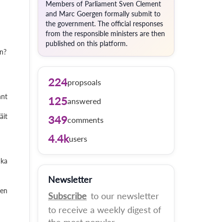
Members of Parliament Sven Clement
and Marc Goergen formally submit to
the government. The official responses
from the responsible ministers are then
published on this platform.
en?
224
propsoals
nnt
125
answered
äit
349
comments
4.4k
users
 ka
Newsletter
wen
Subscribe
to our newsletter
to receive a weekly digest of