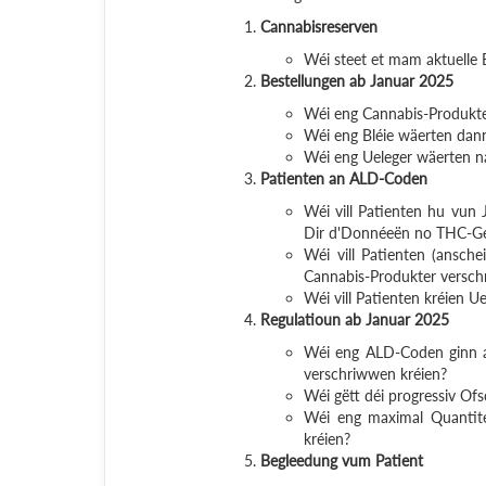
Cannabisreserven
Wéi steet et mam aktuelle 
Bestellungen ab Januar 2025
Wéi eng Cannabis-Produkter
Wéi eng Bléie wäerten dan
Wéi eng Ueleger wäerten n
Patienten an ALD-Coden
Wéi vill Patienten hu vun 
Dir d'Donnéeën no THC-Ge
Wéi vill Patienten (ansc
Cannabis-Produkter versch
Wéi vill Patienten kréien 
Regulatioun ab Januar 2025
Wéi eng ALD-Coden ginn ab
verschriwwen kréien?
Wéi gëtt déi progressiv O
Wéi eng maximal Quantité
kréien?
Begleedung vum Patient