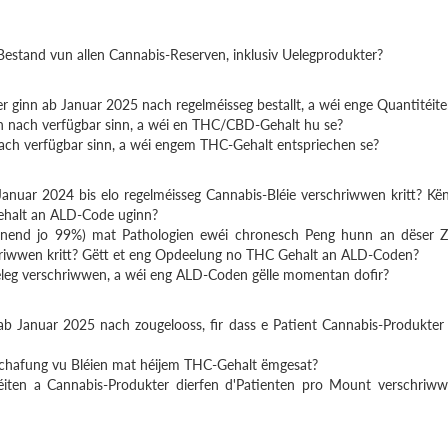
Bestand vun allen Cannabis-Reserven, inklusiv Uelegprodukter?
 ginn ab Januar 2025 nach regelméisseg bestallt, a wéi enge Quantitéit
n nach verfügbar sinn, a wéi en THC/CBD-Gehalt hu se?
ach verfügbar sinn, a wéi engem THC-Gehalt entspriechen se?
Januar 2024 bis elo regelméisseg Cannabis-Bléie verschriwwen kritt? Kë
halt an ALD-Code uginn?
heinend jo 99%) mat Pathologien ewéi chronesch Peng hunn an dëser Z
riwwen kritt? Gëtt et eng Opdeelung no THC Gehalt an ALD-Coden?
Ueleg verschriwwen, a wéi eng ALD-Coden gëlle momentan dofir?
 Januar 2025 nach zougelooss, fir dass e Patient Cannabis-Produkter
fschafung vu Bléien mat héijem THC-Gehalt ëmgesat?
iten a Cannabis-Produkter dierfen d'Patienten pro Mount verschriw