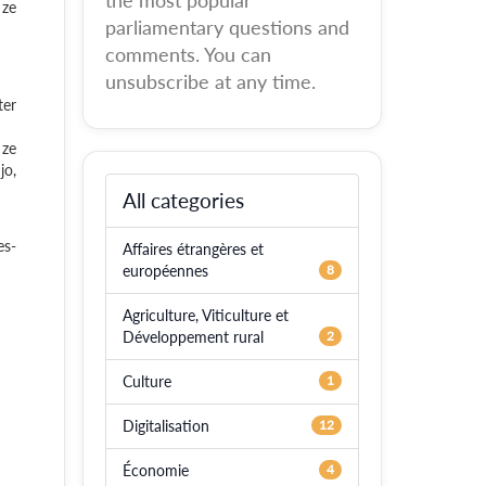
the most popular
 ze
parliamentary questions and
comments. You can
unsubscribe at any time.
ter
 ze
jo,
All categories
es-
Affaires étrangères et
européennes
8
Agriculture, Viticulture et
Développement rural
2
Culture
1
Digitalisation
12
Économie
4