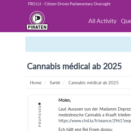
FRO.LU - Citizen-Driven Parliamentary Oversight
All Activity
Que
Cannabis médical ab 2025
Home
Santé
Cannabis médical ab 2025
Moien,
PROPOSED
Laut Aussoen vun der Madamm Deprez
medezinesche Cannabis a Kraaft trieden
https://www.chd.lu/fr/seance/2961?se
Ech hätt eng Rei Froen dozou: