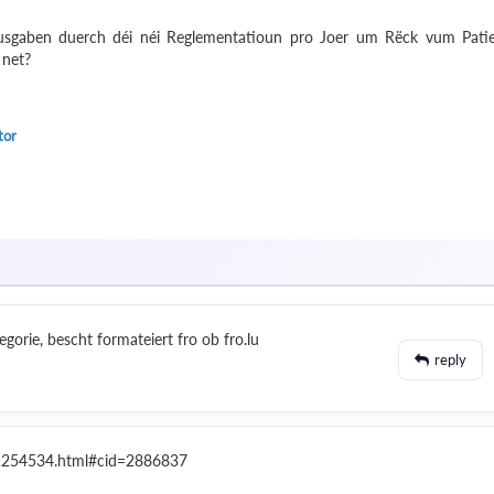
usgaben duerch déi néi Reglementatioun pro Joer um Rëck vum Pati
 net?
tor
orie, bescht formateiert fro ob fro.lu
reply
a/2254534.html#cid=2886837