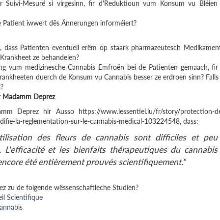
Suivi-Mesurë si virgesinn, fir d'Reduktioun vum Konsum vu Bléien
e Patient iwwert dës Ännerungen informéiert?
n, dass Patienten eventuell erëm op staark pharmazeutesch Medikamen
r Krankheet ze behandelen?
ung vum medizinesche Cannabis Emfroën bei de Patienten gemaach, fir
 Krankheeten duerch de Konsum vu Cannabis besser ze erdroen sinn? Falls 
t?
der Madamm Deprez
m Deprez hir Ausso https://www.lessentiel.lu/fr/story/protection-d
ifie-la-reglementation-sur-le-cannabis-medical-103224548, dass:
tilisation des fleurs de cannabis sont difficiles et peu
). L'efficacité et les bienfaits thérapeutiques du cannabis
encore été entièrement prouvés scientifiquement."
z zu de folgende wëssenschaftleche Studien?
l Scientifique
annabis