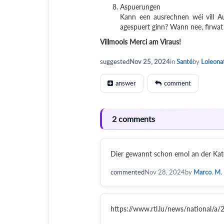
Aspuerungen
Kann een ausrechnen wéi vill A
agespuert ginn? Wann nee, firwat
Villmools Merci am Viraus!
suggested
Nov 25, 2024
in
Santé
by
Loleona
answer
comment
2 comments
Dier gewannt schon emol an der Kateg
commented
Nov 28, 2024
by
Marco. M.
https://www.rtl.lu/news/national/