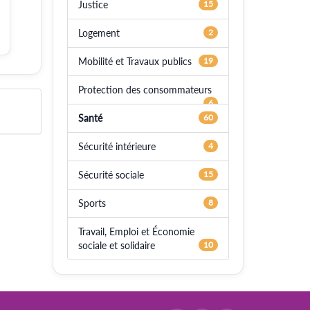
Justice
15
Logement
2
Mobilité et Travaux publics
19
Protection des consommateurs
6
Santé
60
Sécurité intérieure
4
Sécurité sociale
15
Sports
8
Travail, Emploi et Économie
sociale et solidaire
10