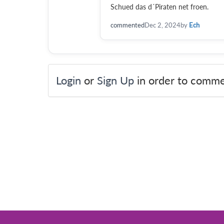
Schued das d´Piraten net froen.
commented
Dec 2, 2024
by
Ech
Login
or
Sign Up
in order to comme