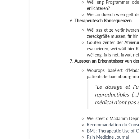
Wéi eng Programmer oder 
erliichteren?
Wéi an duerch wien gëtt d
Therapeutesch Konsequenzen
Wéi ass et ze veräntwere
zeréckgräife mussen, fir hi
Goufen zënter der Aféier
evaluéieren, wéi wäit hier
wéi eng, falls net, firwat ne
Aussoen an Erkenntnisser vun 
Wourops baséiert d'Madam
patients-le-luxembourg-mod
"Le dosage et l'u
reproductibles (...
médical n'ont pas 
Wéi steet d'Madamm Depre
Recommandation du Consei
BMJ: Therapeutic Use of C
Pain Medicine Journal