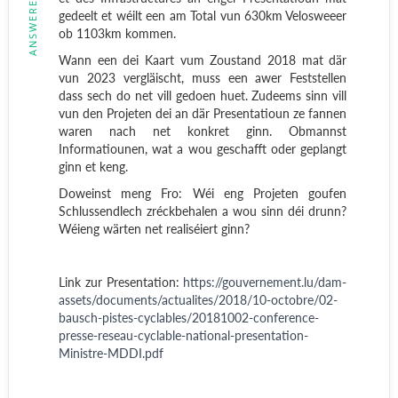
ANSWERED
gedeelt et wéilt een am Total vun 630km Velosweeer
ob 1103km kommen.
Wann een dei Kaart vum Zoustand 2018 mat där
vun 2023 vergläischt, muss een awer Feststellen
dass sech do net vill gedoen huet. Zudeems sinn vill
vun den Projeten dei an där Presentatioun ze fannen
waren nach net konkret ginn. Obmannst
Informatiounen, wat a wou geschafft oder geplangt
ginn et keng.
Doweinst meng Fro: Wéi eng Projeten goufen
Schlussendlech zréckbehalen a wou sinn déi drunn?
Wéieng wärten net realiséiert ginn?
Link zur Presentation:
https://gouvernement.lu/dam-
assets/documents/actualites/2018/10-octobre/02-
bausch-pistes-cyclables/20181002-conference-
presse-reseau-cyclable-national-presentation-
Ministre-MDDI.pdf