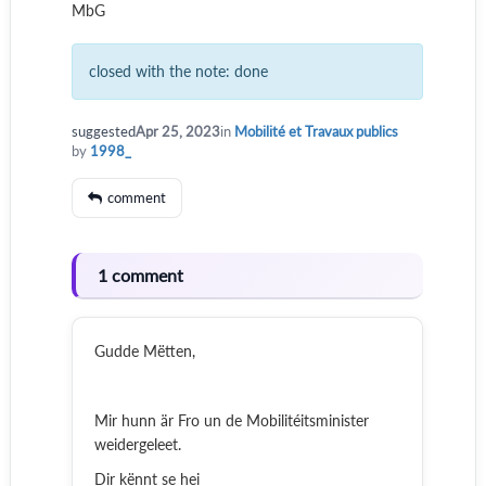
MbG
closed with the note:
done
suggested
Apr 25, 2023
in
Mobilité et Travaux publics
by
1998_
comment
1 comment
Gudde Mëtten,
Mir hunn är Fro un de Mobilitéitsminister
weidergeleet.
Dir kënnt se hei