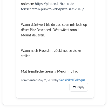
noliesen:
https://piraten.lu/fro-lu-de-
fortschrett-a-punkto-velospiste-sait-2018/
Wann d'äntwert bis do ass, soen mir Iech op
dëser Plaz Bescheed. Dëst wäert ronn 1
Mount daueren.
Wann nach Froe sinn, zéckt net se eis ze
stellen.
Mat frëndleche Gréiss a Merci fir d'Fro
commented
May 2, 2023
by
SensibilitéPolitique
reply