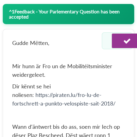
^
1
Feedback - Your Parlementary Question has been
accepted
Gudde Mëtten,
Mir hunn är Fro un de Mobilitéitsminister
weidergeleet.
Dir kënnt se hei
noliesen:
https://piraten.lu/fro-lu-de-
fortschrett-a-punkto-velospiste-sait-2018/
Wann d'äntwert bis do ass, soen mir Iech op
dëser Plaz Bescheed. Dëst wäert ronn 1