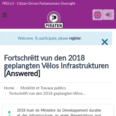
FRO.LU - Citizen-Driven Parliamentary Oversight
Toggle
navigation
C
×
Welcome. To participate, please
register
.
Fortschrëtt vun den 2018
geplangten Vëlos Infrastrukturen
[Answered]
Home
Mobilité et Travaux publics
Fortschrëtt vun den 2018 geplangten Vëlos...
2018 huet de Ministère du Développement durable
et des Infrastructures an enger Presentatioun mat