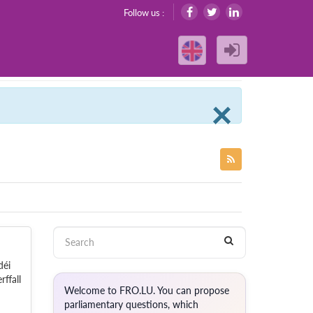
Follow us :
Clos
×
déi
ffall
Welcome to FRO.LU. You can propose
parliamentary questions, which