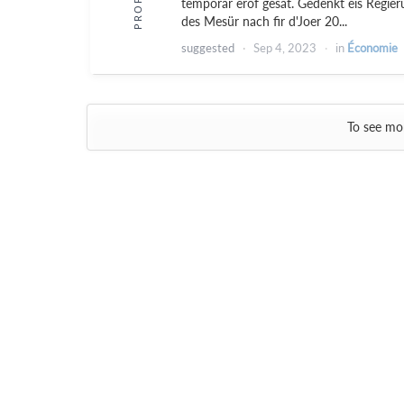
temporär erof gesat. Gedenkt eis Regier
des Mesür nach fir d'Joer 20...
suggested
Sep 4, 2023
in
Économie
To see mor