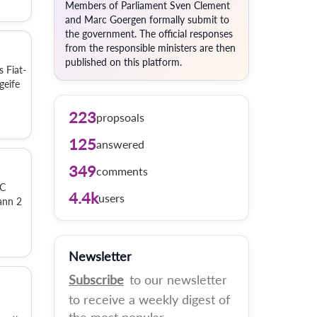
Members of Parliament Sven Clement
and Marc Goergen formally submit to
the government. The official responses
from the responsible ministers are then
published on this platform.
 Fiat-
geife
223
propsoals
125
answered
349
comments
AC
4.4k
users
ann 2
Newsletter
Subscribe
to our newsletter
to receive a weekly digest of