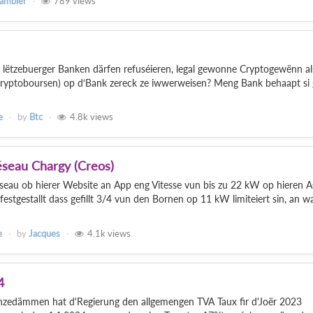
ambier
789
views
ob lëtzebuerger Banken därfen refuséieren, legal gewonne Cryptogewënn als
Cryptoboursen) op d‘Bank zereck ze iwwerweisen? Meng Bank behaapt si 
e
by
Btc
4.8k
views
éseau Chargy (Creos)
seau ob hierer Website an App eng Vitesse vun bis zu 22 kW op hieren 
estgestallt dass gefillt 3/4 vun den Bornen op 11 kW limiteiert sin, an w
e
by
Jacques
4.1k
views
4
 anzedämmen hat d'Regierung den allgemengen TVA Taux fir d'Joër 2023