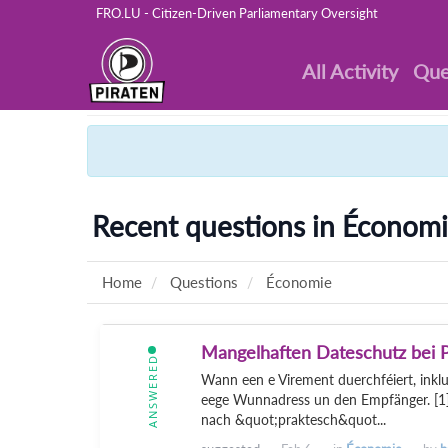
FRO.LU - Citizen-Driven Parliamentary Oversight
All Activity
Que
Recent questions in Économ
Home
Questions
Économie
Mangelhaften Dateschutz bei P
ANSWERED
Wann een e Virement duerchféiert, inklu
eege Wunnadress un den Empfänger. [1]
nach &quot;praktesch&quot...