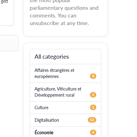
the most popular
 gett
parliamentary questions and
comments. You can
unsubscribe at any time.
All categories
Affaires étrangères et
européennes
8
Agriculture, Viticulture et
Développement rural
2
Culture
1
Digitalisation
12
Économie
4