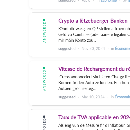
suggested
Feb 6
in
Économie
by
h
Crypto a lëtzebuerger Banken
ANSWERED
Kënnt dir w.e.g. en QP stellen a froen 
Geld vu Coinbase (oder aanere legalen 
mir mäin Konto zou...
suggested
Nov 30, 2024
in
Économi
Vitesse de Rechargement du r
ANSWERED
Creos annonceiert via hieren Chargy Re
Bornen fir den Auto ze lueden. Ech hun f
Autoen gelichzeiteg...
suggested
Mar 10, 2024
in
Économi
Taux de TVA applicable en 202
PROPOSED
Als eng vun de Mesüre fir d'Inflatioun