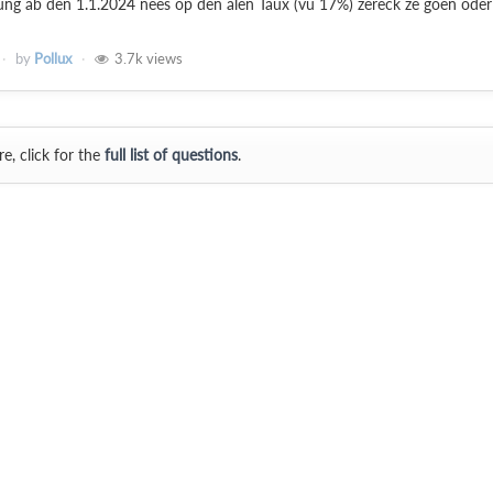
ung ab den 1.1.2024 nees op den alen Taux (vu 17%) zeréck ze goën oder
by
Pollux
3.7k
views
e, click for the
full list of questions
.