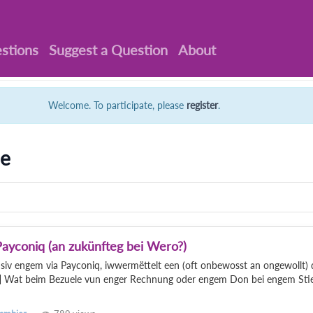
stions
Suggest a Question
About
Welcome. To participate, please
register
.
ie
ayconiq (an zukünfteg bei Wero?)
siv engem via Payconiq, iwwermëttelt een (oft onbewosst an ongewollt) 
 Wat beim Bezuele vun enger Rechnung oder engem Don bei engem Stier