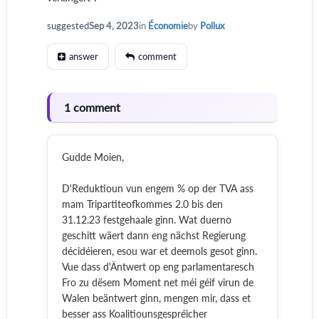
suggested
Sep 4, 2023
in
Économie
by
Pollux
answer
comment
1 comment
Gudde Moien,
D'Reduktioun vun engem % op der TVA ass
mam Tripartiteofkommes 2.0 bis den
31.12.23 festgehaale ginn. Wat duerno
geschitt wäert dann eng nächst Regierung
décidéieren, esou war et deemols gesot ginn.
Vue dass d'Äntwert op eng parlamentaresch
Fro zu dësem Moment net méi géif virun de
Walen beäntwert ginn, mengen mir, dass et
besser ass Koalitiounsgespréicher