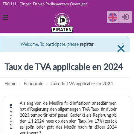
FRO.LU - Citizen-Driven Parliamentary Oversight
Toggle
navigation
C
×
Welcome. To participate, please
register
.
Taux de TVA applicable en 2024
Home
Économie
Taux de TVA applicable en 2024
Als eng vun de Mesüre fir d'Inflatioun anzedämmen
PROPOSED
hat d'Regierung den allgemengen TVA Taux fir d'Joër
2023 temporär erof gesat. Gedenkt eis Regierung ab
den 1.1.2024 nees op den alen Taux (vu 17%) zeréck
ze goën oder gett des Mesür nach fir d'Joer 2024
verlängert ?