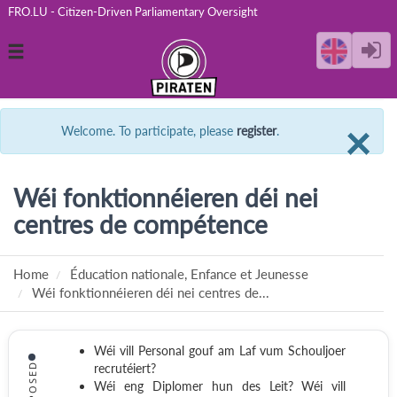
FRO.LU - Citizen-Driven Parliamentary Oversight
Toggle
navigation
C
×
Welcome. To participate, please
register
.
Wéi fonktionnéieren déi nei
centres de compétence
Home
Éducation nationale, Enfance et Jeunesse
Wéi fonktionnéieren déi nei centres de...
Wéi vill Personal gouf am Laf vum Schouljoer
PROPOSED
recrutéiert?
Wéi eng Diplomer hun des Leit? Wéi vill