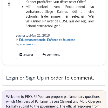
Kanner profitéiren vun dëser neier Offer?
Méi konkret zum Encadrement vu
verhalensopfällege Kanner, déi an eise
Schoulen leider ëmmer méi heefeg gin: Wéi
vill Kanner sin iwer de CDSE aus der regulärer
Schoul erausgeholl gin?
suggested
May 21, 2019
in
Éducation nationale, Enfance et Jeunesse
by
anonymous
answer
comment
Login
or
Sign Up
in order to comment.
Welcome to FRO.LU. You can propose parliamentary questions,
which Members of Parliament Sven Clement and Marc Goergen
formally submit to the government. The official responses from