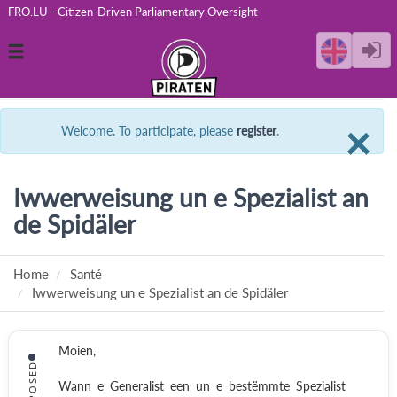
FRO.LU - Citizen-Driven Parliamentary Oversight
Toggle
navigation
C
×
Welcome. To participate, please
register
.
Iwwerweisung un e Spezialist an
de Spidäler
Home
Santé
Iwwerweisung un e Spezialist an de Spidäler
Moien,
PROPOSED
Wann e Generalist een un e bestëmmte Spezialist