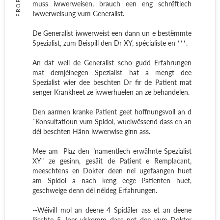
muss iwwerweisen, brauch een eng schrëftlech
Iwwerweisung vum Generalist.
De Generalist iwwerweist een dann un e bestëmmte
Spezialist, zum Beispill den Dr XY, spécialiste en ***.
An dat well de Generalist scho gudd Erfahrungen
mat demjéinegen Spezialist hat a mengt dee
Spezialist wier dee beschten Dr fir de Patient mat
senger Krankheet ze iwwerhuelen an ze behandelen.
Den aarmen kranke Patient geet hoffnungsvoll an d
´Konsultatioun vum Spidol, wuelwëssend dass en an
déi beschten Hänn iwwerwise ginn ass.
Mee am Plaz den "namentlech erwähnte Spezialist
XY" ze gesinn, gesäit de Patient e Remplacant,
meeschtens en Dokter deen nei ugefaangen huet
am Spidol a nach keng eege Patienten huet,
geschweige denn déi néideg Erfahrungen.
--Wéivill mol an deene 4 Spidäler ass et an deene
läschte 5 Joer virkomm dass net dee vum Dokter