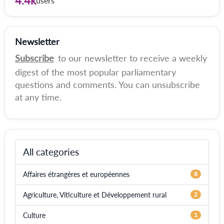
4.4k
users
Newsletter
Subscribe
to our newsletter to receive a weekly
digest of the most popular parliamentary
questions and comments. You can unsubscribe
at any time.
All categories
Affaires étrangères et européennes
8
Agriculture, Viticulture et Développement rural
2
Culture
1