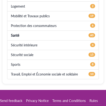
Logement
2
Mobilité et Travaux publics
19
Protection des consommateurs
6
Santé
60
Sécurité intérieure
4
Sécurité sociale
15
Sports
8
Travail, Emploi et Économie sociale et solidaire
10
Send feedback
Privacy Notice
Terms and Conditions
Rules