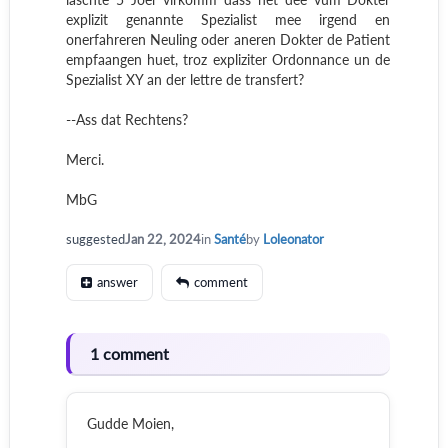
explizit genannte Spezialist mee irgend en
onerfahreren Neuling oder aneren Dokter de Patient
empfaangen huet, troz expliziter Ordonnance un de
Spezialist XY an der lettre de transfert?
--Ass dat Rechtens?
Merci.
MbG
suggested
Jan 22, 2024
in
Santé
by
Loleonator
answer
comment
1 comment
Gudde Moien,