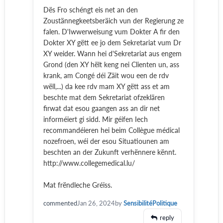
Dës Fro schéngt eis net an den
Zoustännegkeetsberäich vun der Regierung ze
falen. D'Iwwerweisung vum Dokter A fir den
Dokter XY gëtt ee jo dem Sekretariat vum Dr
XY weider. Wann hei d'Sekretariat aus engem
Grond (den XY hëlt keng nei Clienten un, ass
krank, am Congé déi Zäit wou een de rdv
wëll,...) da kee rdv mam XY gëtt ass et am
beschte mat dem Sekretariat ofzeklären
firwat dat esou gaangen ass an dir net
informéiert gi sidd. Mir géifen Iech
recommandéieren hei beim Collègue médical
nozefroen, wéi der esou Situatiounen am
beschten an der Zukunft verhënnere kënnt.
http://www.collegemedical.lu/
Mat frëndleche Gréiss.
commented
Jan 26, 2024
by
SensibilitéPolitique
reply