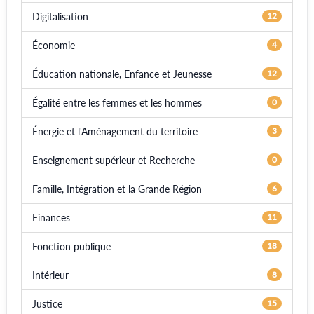
Digitalisation
12
Économie
4
Éducation nationale, Enfance et Jeunesse
12
Égalité entre les femmes et les hommes
0
Énergie et l'Aménagement du territoire
3
Enseignement supérieur et Recherche
0
Famille, Intégration et la Grande Région
6
Finances
11
Fonction publique
18
Intérieur
8
Justice
15