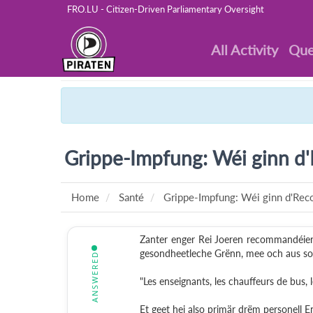
FRO.LU - Citizen-Driven Parliamentary Oversight
All Activity
Que
Grippe-Impfung: Wéi ginn d
Home
Santé
Grippe-Impfung: Wéi ginn d'Rec
Zanter enger Rei Joeren recommandéiert
gesondheetleche Grënn, mee och aus s
ANSWERED
"Les enseignants, les chauffeurs de bus, l
Et geet hei also primär drëm personell En