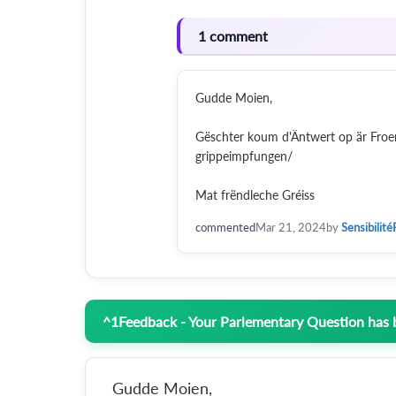
1 comment
Gudde Moien,
Gëschter koum d'Äntwert op är Froen d
grippeimpfungen/
Mat frëndleche Gréiss
commented
Mar 21, 2024
by
Sensibilité
^
1
Feedback - Your Parlementary Question has
Gudde Moien,