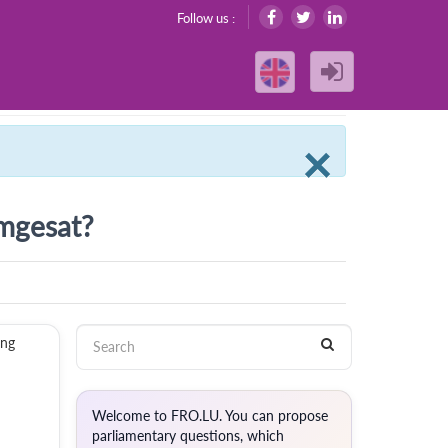
Follow us :
Clos
×
mgesat?
eng
Welcome to FRO.LU. You can propose
parliamentary questions, which