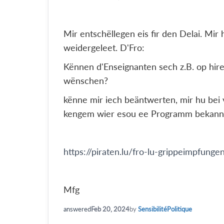
Mir entschëllegen eis fir den Delai. Mi
weidergeleet. D'Fro:
Kënnen d'Enseignanten sech z.B. op hirer
wënschen?
kënne mir iech beäntwerten, mir hu bei
kengem wier esou ee Programm bekann
https://piraten.lu/fro-lu-grippeimpfunge
Mfg
answered
Feb 20, 2024
by
SensibilitéPolitique