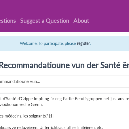
stions
Suggest a Question
About
Welcome. To participate, please
register
.
'Recommandatioune vun der Santé ë
ommandatioune vun...
 d'Santé d'Grippe-Impfung fir eng Partie Beruffsgruppen net just aus r
ozioökonomesche Grënn:
es médecins, les soignants." [1]
kpäss ze reduzéieren, Unterrichtsausfall ze limitéieren, etc.