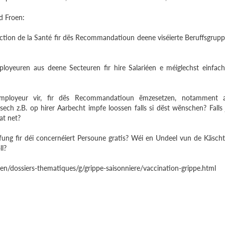
d Froen:
ction de la Santé fir dës Recommandatioun deene viséierte Beruffsgrup
loyeuren aus deene Secteuren fir hire Salariéen e méiglechst einfac
mployeur vir, fir dës Recommandatioun ëmzesetzen, notamment
ch z.B. op hirer Aarbecht impfe loossen falls si dëst wënschen? Falls 
at net?
pfung fir déi concernéiert Persoune gratis? Wéi en Undeel vun de Käsch
ll?
toyen/dossiers-thematiques/g/grippe-saisonniere/vaccination-grippe.html