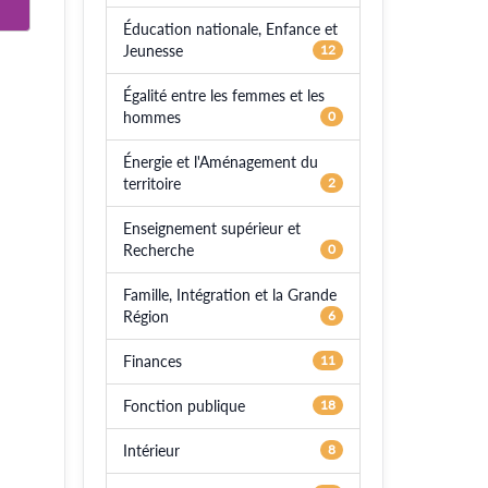
Éducation nationale, Enfance et
Jeunesse
12
Égalité entre les femmes et les
hommes
0
Énergie et l'Aménagement du
territoire
2
Enseignement supérieur et
Recherche
0
Famille, Intégration et la Grande
Région
6
Finances
11
Fonction publique
18
Intérieur
8