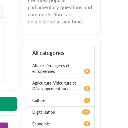
the most popular
parliamentary questions and
comments. You can
unsubscribe at any time.
All categories
Affaires étrangères et
européennes
8
Agriculture, Viticulture et
Développement rural
2
Culture
1
Digitalisation
12
Économie
4