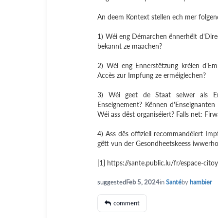
An deem Kontext stellen ech mer folgen
1) Wéi eng Démarchen ënnerhëlt d'Dire
bekannt ze maachen?
2) Wéi eng Ënnerstëtzung kréien d'Emp
Accès zur Impfung ze erméiglechen?
3) Wéi geet de Staat selwer als E
Enseignement? Kënnen d'Enseignanten se
Wéi ass dëst organiséiert? Falls net: Firw
4) Ass dës offiziell recommandéiert Im
gëtt vun der Gesondheetskeess iwwerho
[1] https://sante.public.lu/fr/espace-ci
suggested
Feb 5, 2024
in
Santé
by
hambier
comment