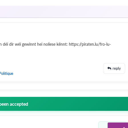
éi dir wéi gewinnt hei noliese kënnt: https://piraten.lu/fro-lu-
reply
Politique
 been accepted