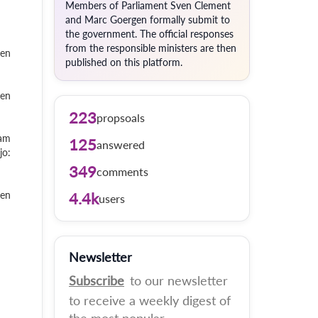
Members of Parliament Sven Clement
and Marc Goergen formally submit to
the government. The official responses
from the responsible ministers are then
pen
published on this platform.
hen
223
propsoals
 am
125
answered
jo:
349
comments
ten
4.4k
users
Newsletter
Subscribe
to our newsletter
to receive a weekly digest of