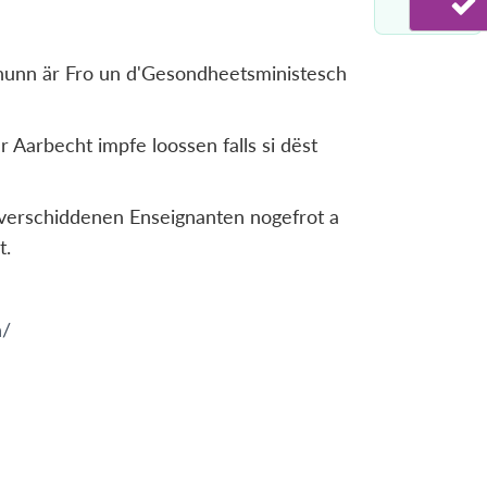
r hunn är Fro un d'Gesondheetsministesch
 Aarbecht impfe loossen falls si dëst
 verschiddenen Enseignanten nogefrot a
t.
n/