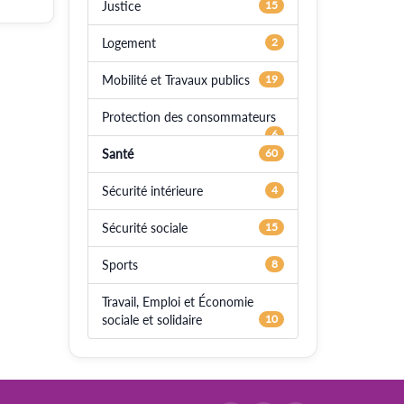
Justice
15
Logement
2
Mobilité et Travaux publics
19
Protection des consommateurs
6
Santé
60
Sécurité intérieure
4
Sécurité sociale
15
Sports
8
Travail, Emploi et Économie
sociale et solidaire
10