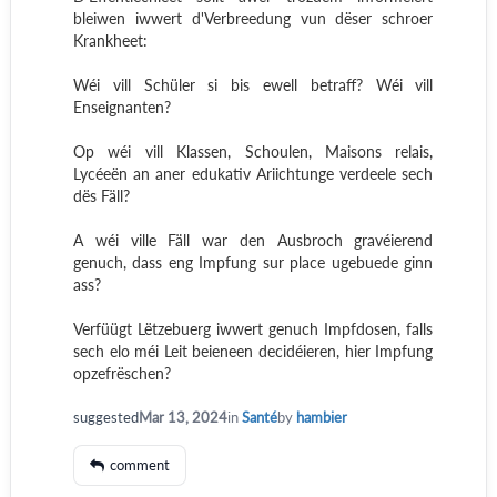
bleiwen iwwert d'Verbreedung vun dëser schroer
Krankheet:
Wéi vill Schüler si bis ewell betraff? Wéi vill
Enseignanten?
Op wéi vill Klassen, Schoulen, Maisons relais,
Lycéeën an aner edukativ Ariichtunge verdeele sech
dës Fäll?
A wéi ville Fäll war den Ausbroch gravéierend
genuch, dass eng Impfung sur place ugebuede ginn
ass?
Verfüügt Lëtzebuerg iwwert genuch Impfdosen, falls
sech elo méi Leit beieneen decidéieren, hier Impfung
opzefrëschen?
suggested
Mar 13, 2024
in
Santé
by
hambier
comment