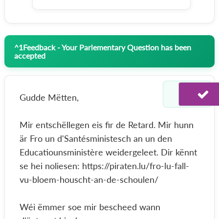
^
1
Feedback - Your Parlementary Question has been
accepted
Gudde Mëtten,
Mir entschëllegen eis fir de Retard. Mir hunn
är Fro un d'Santésministesch an un den
Educatiounsministère weidergeleet. Dir kënnt
se hei noliesen: https://piraten.lu/fro-lu-fall-
vu-bloem-houscht-an-de-schoulen/
Wéi ëmmer soe mir bescheed wann