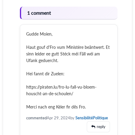
1 comment
Gudde Moien,
Haut gouf d'Fro vum Ministère beäntwert. Et
sinn leider ee gutt Stéck méi Fäll wéi am
Ufank geduercht.
Hei fannt dir Zuelen:
https://piraten.lu/fro-lu-fall-vu-bloem-
houscht-an-de-schoulen/
Merci nach eng Kéier fir dës Fro.
commented
Apr 29, 2024
by
SensibilitéPolitique
reply