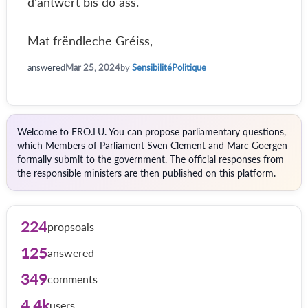
d'äntwert bis do ass.
Mat frëndleche Gréiss,
answered
Mar 25, 2024
by
SensibilitéPolitique
Welcome to FRO.LU. You can propose parliamentary questions,
which Members of Parliament Sven Clement and Marc Goergen
formally submit to the government. The official responses from
the responsible ministers are then published on this platform.
224
propsoals
125
answered
349
comments
4.4k
users