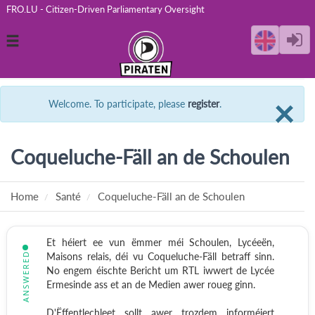
FRO.LU - Citizen-Driven Parliamentary Oversight
Toggle
navigation
C
×
Welcome. To participate, please
register
.
Coqueluche-Fäll an de Schoulen
Home
Santé
Coqueluche-Fäll an de Schoulen
Et héiert ee vun ëmmer méi Schoulen, Lycéeën,
ANSWERED
Maisons relais, déi vu Coqueluche-Fäll betraff sinn.
No engem éischte Bericht um RTL iwwert de Lycée
Ermesinde ass et an de Medien awer roueg ginn.
D'Ëffentlechleet sollt awer trozdem informéiert