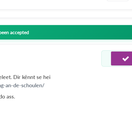
 been accepted
leet. Dir kënnt se hei
ing-an-de-schoulen/
do ass.