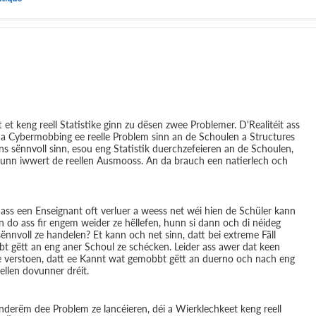
 et keng reell Statistike ginn zu dësen zwee Problemer. D'Realitéit ass
a Cybermobbing ee reelle Problem sinn an de Schoulen a Structures
ns sënnvoll sinn, esou eng Statistik duerchzefeieren an de Schoulen,
ze hunn iwwert de reellen Ausmooss. An da brauch een natierlech och
ss een Enseignant oft verluer a weess net wéi hien de Schüler kann
 do ass fir engem weider ze hëllefen, hunn si dann och di néideg
 sënnvoll ze handelen? Et kann och net sinn, datt bei extreme Fäll
bt gëtt an eng aner Schoul ze schécken. Leider ass awer dat keen
 ze verstoen, datt ee Kannt wat gemobbt gëtt an duerno och nach eng
llen dovunner dréit.
nderëm dee Problem ze lancéieren, déi a Wierklechkeet keng reell