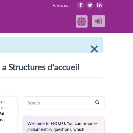
Follow us :
Clos
×
 Structures d'accueil
 di
 ze
Wat
ass
Welcome to FRO.LU. You can propose
parliamentary questions, which