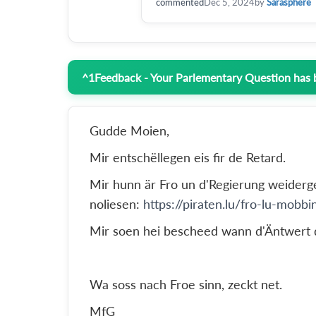
commented
Dec 5, 2024
by
Sarasphere
^
1
Feedback - Your Parlementary Question has
Gudde Moien,
Mir entschëllegen eis fir de Retard.
Mir hunn är Fro un d'Regierung weiderge
noliesen:
https://piraten.lu/fro-lu-mobb
Mir soen hei bescheed wann d'Äntwert 
Wa soss nach Froe sinn, zeckt net.
MfG