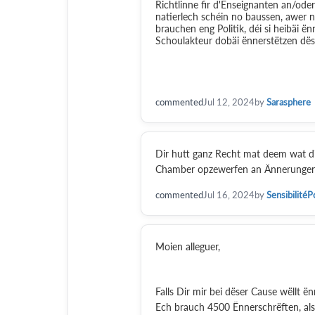
Richtlinne fir d'Enseignanten an/oder
natierlech schéin no baussen, awer 
brauchen eng Politik, déi si heibäi ën
Schoulakteur dobäi ënnerstëtzen dës
commented
Jul 12, 2024
by
Sarasphere
Dir hutt ganz Recht mat deem wat di
Chamber opzewerfen an Ännerungen 
commented
Jul 16, 2024
by
SensibilitéP
Moien alleguer,
Falls Dir mir bei dëser Cause wëllt ë
Ech brauch 4500 Ënnerschrëften, also d