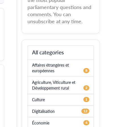
the most popular
parliamentary questions and
comments. You can
unsubscribe at any time.
All categories
Affaires étrangères et
européennes
8
Agriculture, Viticulture et
Développement rural
2
Culture
1
Digitalisation
12
Économie
4