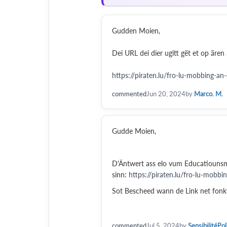
Gudden Moien,
Dei URL dei dier ugitt gët et op ären 
https://piraten.lu/fro-lu-mobbing-an
commented
Jun 20, 2024
by
Marco. M.
Gudde Moien,
D'Äntwert ass elo vum Educatiounsm
sinn:
https://piraten.lu/fro-lu-mobb
Sot Bescheed wann de Link net fonkti
commented
Jul 5, 2024
by
SensibilitéPol