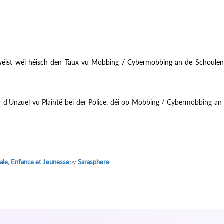
éi wéist wéi héisch den Taux vu Mobbing / Cybermobbing an de Schoule
er d'Unzuel vu Plaintë bei der Police, déi op Mobbing / Cybermobbing an
ale, Enfance et Jeunesse
by
Sarasphere