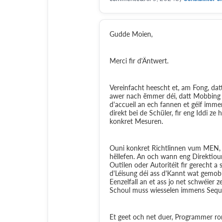
Gudde Moien,
Merci fir d'Äntwert.
Vereinfacht heescht et, am Fong, datt
awer nach ëmmer déi, datt Mobbing 
d'accueil an ech fannen et géif imme
direkt bei de Schüler, fir eng Iddi 
konkret Mesuren.
Ouni konkret Richtlinnen vum MEN, a
hëllefen. An och wann eng Direktioun
Outilen oder Autoritéit fir gerecht a
d'Léisung déi ass d'Kannt wat gemob
Eenzelfall an et ass jo net schwéier
Schoul muss wiesselen immens Seque
Et geet och net duer, Programmer ro