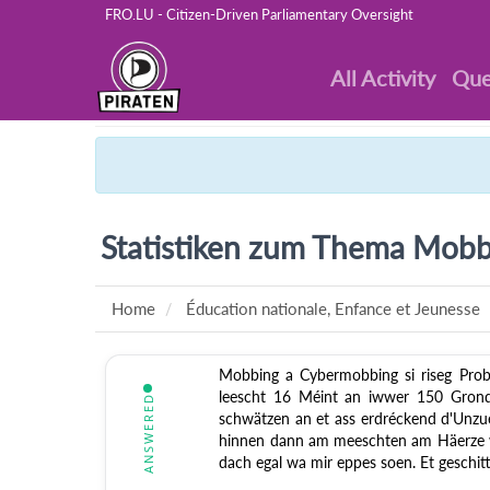
FRO.LU - Citizen-Driven Parliamentary Oversight
All Activity
Que
Statistiken zum Thema Mobbi
Home
Éducation nationale, Enfance et Jeunesse
Mobbing a Cybermobbing si riseg Probl
leescht 16 Méint an iwwer 150 Grond
ANSWERED
schwätzen an et ass erdréckend d'Unzu
hinnen dann am meeschten am Häerze wei
dach egal wa mir eppes soen. Et geschitt 