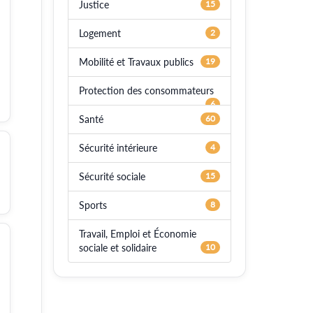
Justice
15
Logement
2
Mobilité et Travaux publics
19
Protection des consommateurs
6
Santé
60
Sécurité intérieure
4
Sécurité sociale
15
Sports
8
Travail, Emploi et Économie
sociale et solidaire
10