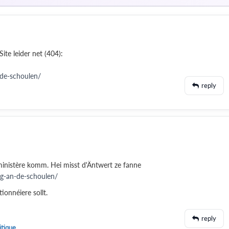
Site leider net (404):
-de-schoulen/
reply
inistère komm. Hei misst d'Äntwert ze fanne
ing-an-de-schoulen/
onnéiere sollt.
reply
itique