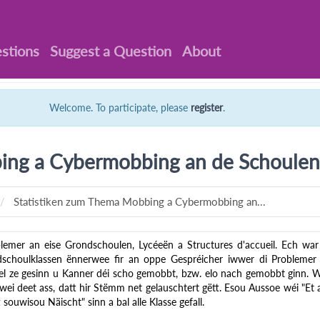
stions
Suggest a Question
About
Welcome. To participate, please
register
.
ng a Cybermobbing an de Schoulen a
Statistiken zum Thema Mobbing a Cybermobbing an...
emer an eise Grondschoulen, Lycéeën a Structures d'accueil. Ech war
schoulklassen ënnerwee fir an oppe Gespréicher iwwer di Problemer
el ze gesinn u Kanner déi scho gemobbt, bzw. elo nach gemobbt ginn. 
 deet ass, datt hir Stëmm net gelauschtert gëtt. Esou Aussoe wéi "Et 
souwisou Näischt" sinn a bal alle Klasse gefall.