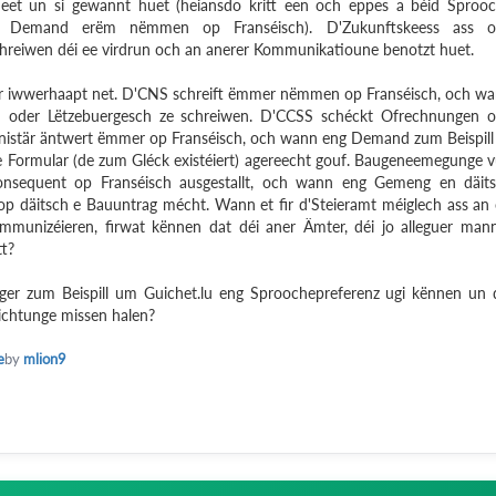
eet un si gewannt huet (heiansdo kritt een och eppes a béid Sproo
all Demand erëm nëmmen op Franséisch). D'Zukunftskeess ass o
chreiwen déi ee virdrun och an anerer Kommunikatioune benotzt huet.
er iwwerhaapt net. D'CNS schreift ëmmer nëmmen op Franséisch, och w
ch oder Lëtzebuergesch ze schreiwen. D'CCSS schéckt Ofrechnungen 
stär äntwert ëmmer op Franséisch, och wann eng Demand zum Beispill 
e Formular (de zum Gléck existéiert) agereecht gouf. Baugeneemegunge 
nsequent op Franséisch ausgestallt, och wann eng Gemeng en däit
op däitsch e Bauuntrag mécht. Wann et fir d'Steieramt méiglech ass an
mmunizéieren, firwat kënnen dat déi aner Ämter, déi jo alleguer man
tt?
ger zum Beispill um Guichet.lu eng Sproochepreferenz ugi kënnen un 
iichtunge missen halen?
e
by
mlion9