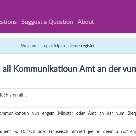
stions
Suggest a Question
About
Welcome. To participate, please
register
.
n all Kommunikatioun Amt an der vum
ech sinn all...
 Kommunikatioun vun engem Ministär oder Amt an der vum Bierg
quent op Däitsch oder Franséisch äntwert jee no deem a wat en