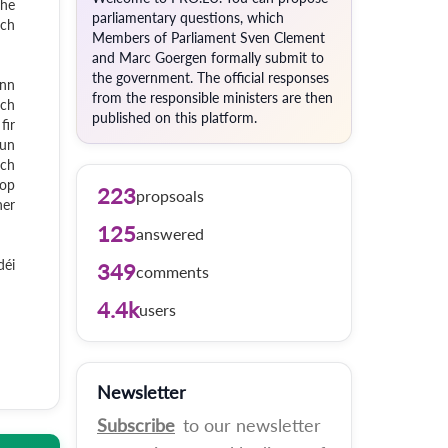
che
parliamentary questions, which
ch
Members of Parliament Sven Clement
and Marc Goergen formally submit to
the government. The official responses
ann
from the responsible ministers are then
och
published on this platform.
fir
vun
sch
 op
223
propsoals
ner
125
answered
déi
349
comments
4.4k
users
Newsletter
Subscribe
to our newsletter