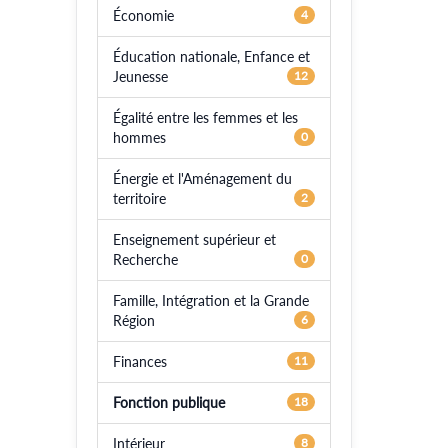
Économie
4
Éducation nationale, Enfance et
Jeunesse
12
Égalité entre les femmes et les
hommes
0
Énergie et l'Aménagement du
territoire
2
Enseignement supérieur et
Recherche
0
Famille, Intégration et la Grande
Région
6
Finances
11
Fonction publique
18
Intérieur
8