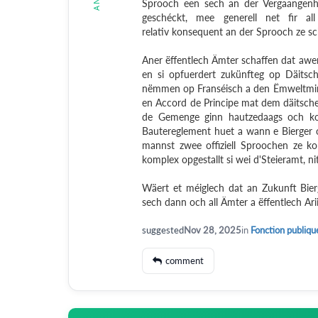
Sprooch een sech an der Vergaangenh
geschéckt, mee generell net fir 
relativ konsequent an der Sprooch ze s
Aner ëffentlech Ämter schaffen dat aw
en si opfuerdert zukünfteg op Däits
nëmmen op Franséisch a den Ëmweltmini
en Accord de Principe mat dem däitsch
de Gemenge ginn hautzedaags och ko
Bautereglement huet a wann e Bierger 
mannst zwee offiziell Sproochen ze ko
komplex opgestallt si wei d'Steieramt, ni
Wäert et méiglech dat an Zukunft Bier
sech dann och all Ämter a ëffentlech Ar
suggested
Nov 28, 2025
in
Fonction publiqu
comment