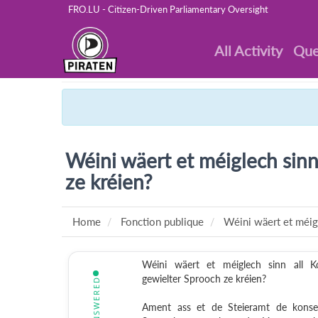
FRO.LU - Citizen-Driven Parliamentary Oversight
All Activity
Que
Wéini wäert et méiglech sin
ze kréien?
Home
Fonction publique
Wéini wäert et méigl
Wéini wäert et méiglech sinn all
gewielter Sprooch ze kréien?
ANSWERED
Ament ass et de Steieramt de konse