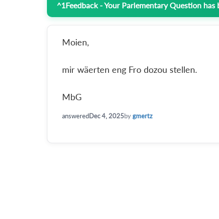
^
1
Feedback - Your Parlementary Question has
Moien,
mir wäerten eng Fro dozou stellen.
MbG
answered
Dec 4, 2025
by
gmertz