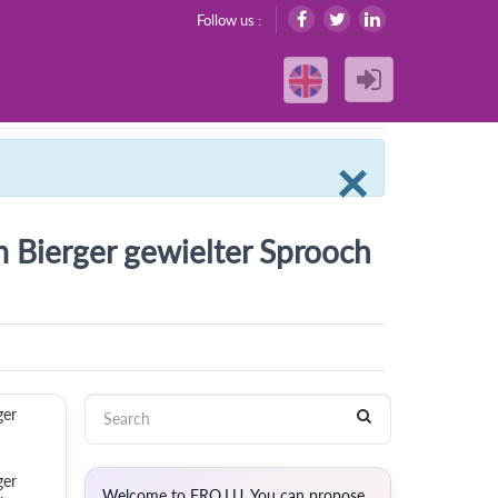
Follow us :
Clos
×
 Bierger gewielter Sprooch
er
ger
Welcome to FRO.LU. You can propose