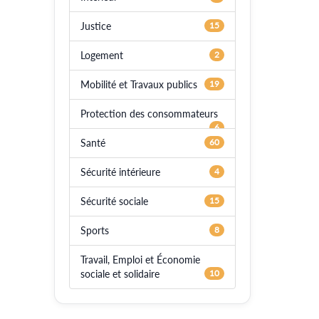
Justice
15
Logement
2
Mobilité et Travaux publics
19
Protection des consommateurs
6
Santé
60
Sécurité intérieure
4
Sécurité sociale
15
Sports
8
Travail, Emploi et Économie
sociale et solidaire
10