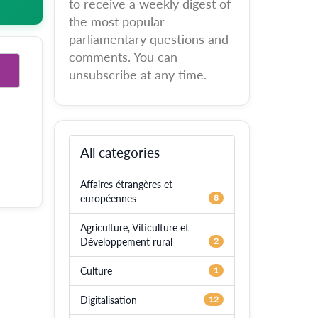
to receive a weekly digest of
the most popular
parliamentary questions and
comments. You can
unsubscribe at any time.
All categories
Affaires étrangères et
européennes
8
Agriculture, Viticulture et
Développement rural
2
Culture
1
Digitalisation
12