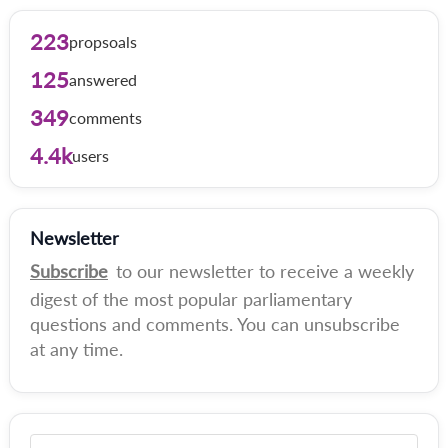
223
propsoals
125
answered
349
comments
4.4k
users
Newsletter
Subscribe
to our newsletter to receive a weekly
digest of the most popular parliamentary
questions and comments. You can unsubscribe
at any time.