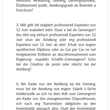
Ministère, Verwaltung, Gemeng, Gemengesyndikat,
Établissement public, Astellungsgrade als Beamten a
Fonctioun?
3. Wéi gëtt déi exigéiert professionell Experienz vun
12 Joer evaluéiert beim Staat a bei de Gemengen?
Ass dëst eng einfach professionell Experienz vun 12
Joer virun der Astellung oder eng professionell
Experienz vun 12 Joer ab dem Erhalt vun engem
spezifeschen Diplôme, oder au Cas par Cas no net
festgeluechte Krittären an discrétionnairement vum
Regierung- respektiv Schäffe-/Gemengerot? Scho
bei der Création de poste oder réischt bei der
Astellung?
4. Am Kader vun der Astellung op der Gemeng,
muss bei der Astellung vun engem Salarié à tâche
intellectuelle an och no dem Vott vum Gemengerot
am Kader vun den uewegenannten Dispositiounen,
och nach eng Transmission obligatoire op den
Inneministär gemaach ginn. Huet den Inneministär