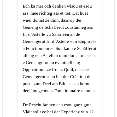
Ech ka mer och denken wisou et esou
ass, mee richteg ass et net. Dat huet
wuel domat ze dinn, dass op der
Gemeng de Schäfferot zoustänneg ass
fir d‘Astelle vu Salariéën an de
Gemengerot fir d‘Astelle vun Employés
a Fonctionnaires. Sou kann e Schäfferot
alleng een Astellen ouni domat mussen
e Gemengerot an eventuell eng
Oppositioun ze froen. Quid, dass de
Gemengerot scho bei der Création de
poste zum Deel am Bild ass an herno
deejéinege muss Fonctionnaire nennen.
De Rescht fannen ech esou ganz gutt.
Vläit sollt ee bei der Experienz vun 12