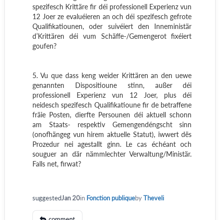
spezifesch Krittäre fir déi professionell Experienz vun
12 Joer ze evaluéieren an och déi spezifesch gefrote
Qualifikatiounen, oder suivéiert den Inneministär
d’Krittären déi vum Schäffe-/Gemengerot fixéiert
goufen?
5. Vu que dass keng weider Krittären an den uewe
genannten Dispositioune stinn, außer déi
professionell Experienz vun 12 Joer, plus déi
neidesch spezifesch Qualifikatioune fir de betraffene
fräie Posten, dierfte Persounen déi aktuell schonn
am Staats- respektiv Gemengendéngscht sinn
(onofhängeg vun hirem aktuelle Statut), iwwert dës
Prozedur nei agestallt ginn. Le cas échéant och
souguer an där nämmlechter Verwaltung/Ministär.
Falls net, firwat?
suggested
Jan 20
in
Fonction publique
by
Theveli
comment