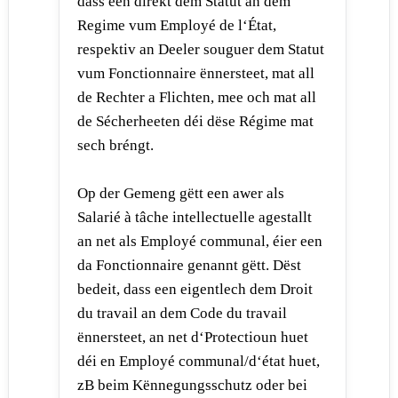
dass een direkt dem Statut an dem
Regime vum Employé de l‘État,
respektiv an Deeler souguer dem Statut
vum Fonctionnaire ënnersteet, mat all
de Rechter a Flichten, mee och mat all
de Sécherheeten déi dëse Régime mat
sech bréngt.
Op der Gemeng gëtt een awer als
Salarié à tâche intellectuelle agestallt
an net als Employé communal, éier een
da Fonctionnaire genannt gëtt. Dëst
bedeit, dass een eigentlech dem Droit
du travail an dem Code du travail
ënnersteet, an net d‘Protectioun huet
déi en Employé communal/d‘état huet,
zB beim Kënnegungsschutz oder bei