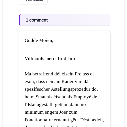
1 comment
Gudde Moien,
Villmools merci fir d‘Info.
Ma betreffend déi éischt Fro ass et
esou, dass een am Kader vun där
spezifescher Astellungsprozedur do,
beim Staat als éischt als Employé de
l‘État agestallt gëtt an dann no
minimum engem Joer zum
Fonctionnaire ernannt gëtt. Dëst bedeit,