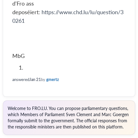
d'Fro ass
deposéiert:
https://www.chd.lu/lu/question/3
0261
MbG
answered
Jan 21
by
gmertz
Welcome to FRO.LU. You can propose parliamentary questions,
which Members of Parliament Sven Clement and Marc Goergen
formally submit to the government. The official responses from
the responsible ministers are then published on this platform.