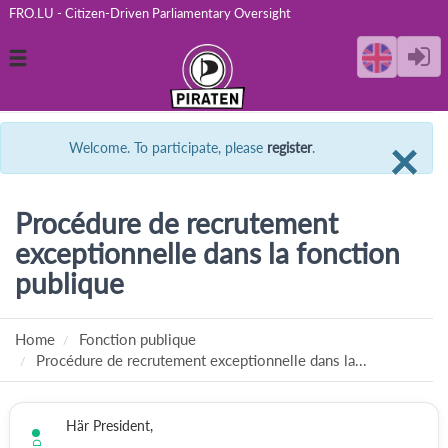
FRO.LU - Citizen-Driven Parliamentary Oversight
Toggle
navigation
C
×
Welcome. To participate, please
register
.
Procédure de recrutement
exceptionnelle dans la fonction
publique
Home
Fonction publique
Procédure de recrutement exceptionnelle dans la...
Här President,