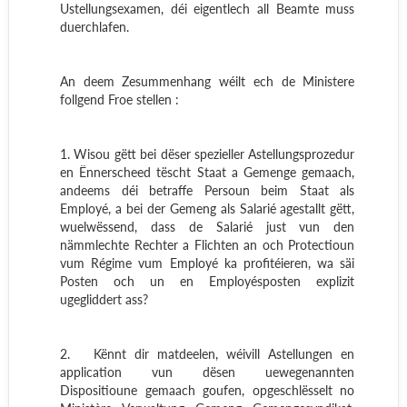
Ustellungsexamen, déi eigentlech all Beamte muss
duerchlafen.
An deem Zesummenhang wéilt ech de Ministere
follgend Froe stellen :
1. Wisou gëtt bei dëser spezieller Astellungsprozedur
en Ënnerscheed tëscht Staat a Gemenge gemaach,
andeems déi betraffe Persoun beim Staat als
Employé, a bei der Gemeng als Salarié agestallt gëtt,
wuelwëssend, dass de Salarié just vun den
nämmlechte Rechter a Flichten an och Protectioun
vum Régime vum Employé ka profitéieren, wa säi
Posten och un en Employésposten explizit
ugegliddert ass?
2.
Kënnt dir matdeelen, wéivill Astellungen en
application vun dësen uewegenannten
Dispositioune gemaach goufen, opgeschlësselt no