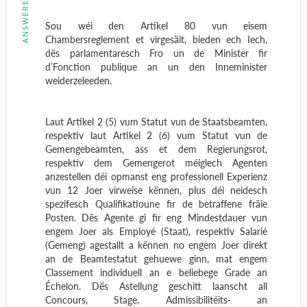
ANSWERED
Sou wéi den Artikel 80 vun eisem
Chambersreglement et virgesäit, bieden ech Iech,
dës parlamentaresch Fro un de Minister fir
d’Fonction publique an un den Inneminister
weiderzeleeden.
Laut Artikel 2 (5) vum Statut vun de Staatsbeamten,
respektiv laut Artikel 2 (6) vum Statut vun de
Gemengebeamten, ass et dem Regierungsrot,
respektiv dem Gemengerot méiglech Agenten
anzestellen déi opmanst eng professionell Experienz
vun 12 Joer virweise kënnen, plus déi neidesch
spezifesch Qualifikatioune fir de betraffene fräie
Posten. Dës Agente gi fir eng Mindestdauer vun
engem Joer als Employé (Staat), respektiv Salarié
(Gemeng) agestallt a kënnen no engem Joer direkt
an de Beamtestatut gehuewe ginn, mat engem
Classement individuell an e beliebege Grade an
Échelon. Dës Astellung geschitt laanscht all
Concours, Stage, Admissibilitéits- an