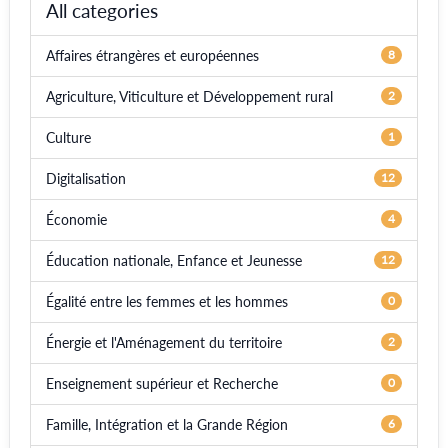
All categories
Affaires étrangères et européennes
8
Agriculture, Viticulture et Développement rural
2
Culture
1
Digitalisation
12
Économie
4
Éducation nationale, Enfance et Jeunesse
12
Égalité entre les femmes et les hommes
0
Énergie et l'Aménagement du territoire
2
Enseignement supérieur et Recherche
0
Famille, Intégration et la Grande Région
6