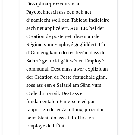
Disziplinarprozeduren, a
Payetechnesch ass een och net
d’nämlecht well den Tableau indiciaire
sech net applizéiert. AUẞER, bei der
Création de poste gëtt dësen un de
Régime vum Employé gegliddert. Dh
d’Gemeng kann do festleeën, dass de
Salarié gekuckt gëtt wéi en Employé
communal. Dëst muss awer explizit an
der Création de Poste festgehale ginn,
soss ass een e Salarié am Sënn vum
Code du travail. Dëst ass e
fundamentalen Ënnerscheed par
rapport zu dëser Astellungsprozedur
beim Staat, do ass et d‘office en
Employé de l‘État.