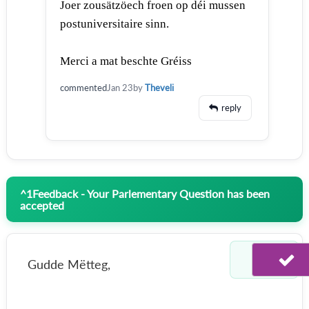
Joer zousätzöech froen op déi mussen
postuniversitaire sinn.
Merci a mat beschte Gréiss
commented
Jan 23
by
Theveli
reply
^
1
Feedback - Your Parlementary Question has been
accepted
Gudde Mëtteg,