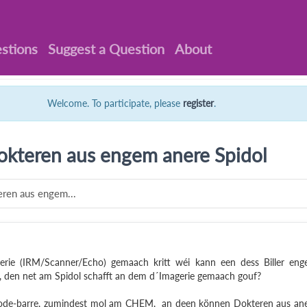
stions
Suggest a Question
About
Welcome. To participate, please
register
.
okteren aus engem anere Spidol
eren aus engem...
ie (IRM/Scanner/Echo) gemaach kritt wéi kann een dess Biller en
, den net am Spidol schafft an dem d´Imagerie gemaach gouf?
e Code-barre, zumindest mol am CHEM, an deen können Dokteren aus an