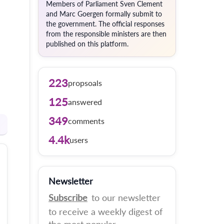
Members of Parliament Sven Clement
and Marc Goergen formally submit to
the government. The official responses
from the responsible ministers are then
published on this platform.
223
propsoals
125
answered
349
comments
4.4k
users
Newsletter
Subscribe
to our newsletter
to receive a weekly digest of