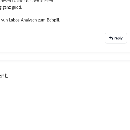
nn desen Doktor dei och kucken.
ng ganz gudd.
er vun Labos-Analysen zum Beispill.
reply
nt.