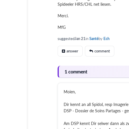
Spideeler HRS/CHL net liesen.
Merci.
MfG
suggested
Jan 21
in
Santé
by
Ech
answer
comment
1 comment
Moien,
Dir kennt an all Spidol, resp Imager
DSP - Dossier de Soins Partages - ge
Am DSP kennt Dir selwer dann als zw