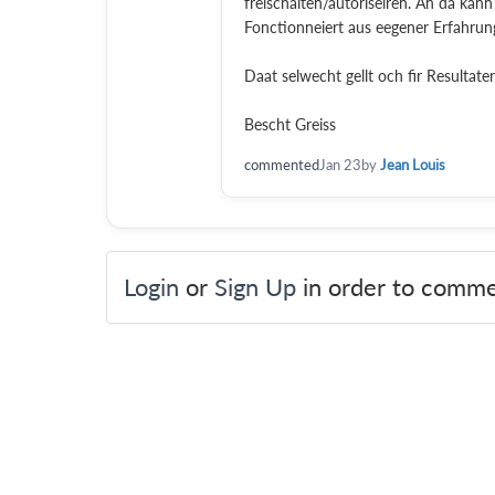
freischalten/autoriseiren. An da ka
Fonctionneiert aus eegener Erfahru
Daat selwecht gellt och fir Resultat
Bescht Greiss
commented
Jan 23
by
Jean Louis
Login
or
Sign Up
in order to comme