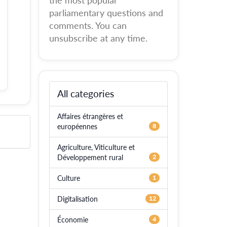
the most popular
parliamentary questions and
comments. You can
unsubscribe at any time.
All categories
Affaires étrangères et
européennes
8
Agriculture, Viticulture et
Développement rural
2
Culture
1
Digitalisation
12
Économie
4