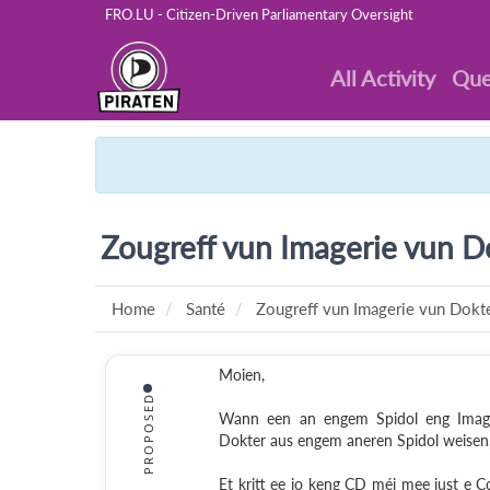
FRO.LU - Citizen-Driven Parliamentary Oversight
All Activity
Que
Zougreff vun Imagerie vun D
Home
Santé
Zougreff vun Imagerie vun Dokt
Moien,
PROPOSED
Wann een an engem Spidol eng Imager
Dokter aus engem aneren Spidol weisen
Et kritt ee jo keng CD méi mee just 