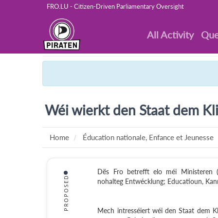
FRO.LU - Citizen-Driven Parliamentary Oversight
All Activity
Que
Wéi wierkt den Staat dem K
Home
Éducation nationale, Enfance et Jeunesse
Dës Fro betrefft elo méi Ministeren (
PROPOSED
nohalteg Entwécklung; Educatioun, Kann
Mech intresséiert wéi den Staat dem K