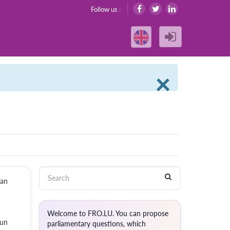
Follow us :
Clos
×
 an
Welcome to FRO.LU. You can propose
 un
parliamentary questions, which