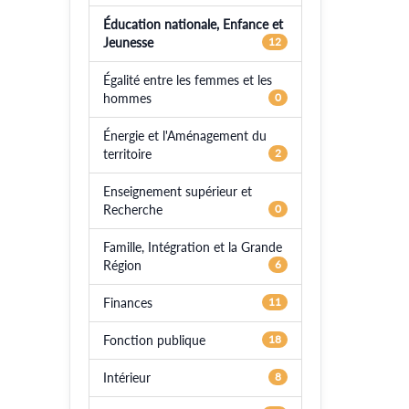
Éducation nationale, Enfance et
Jeunesse
12
Égalité entre les femmes et les
hommes
0
Énergie et l'Aménagement du
territoire
2
Enseignement supérieur et
Recherche
0
Famille, Intégration et la Grande
Région
6
Finances
11
Fonction publique
18
Intérieur
8