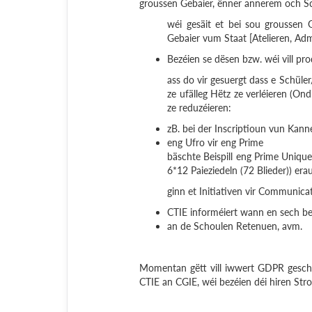
groussen Gebaier, ënner annerem och S
wéi gesäit et bei sou groussen
Gebaier vum Staat [Atelieren, Adm
Bezéien se dësen bzw. wéi vill pr
ass do vir gesuergt dass e Schüle
ze ufälleg Hëtz ze verléieren (Ond
ze reduzéieren:
zB. bei der Inscriptioun vun Kan
eng Ufro vir eng Prime
bäschte Beispill eng Prime Uniqu
6*12 Paieziedeln (72 Blieder)) era
ginn et Initiativen vir Communic
CTIE informéiert wann en sech bei
an de Schoulen Retenuen, avm.
Momentan gëtt vill iwwert GDPR gesch
CTIE an CGIE, wéi bezéien déi hiren Stro