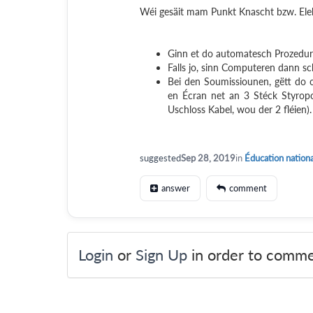
Wéi gesäit mam Punkt Knascht bzw. Elek
Ginn et do automatesch Prozedur
Falls jo, sinn Computeren dann sc
Bei den Soumissiounen, gëtt do o
en Écran net an 3 Stéck Styropo
Uschloss Kabel, wou der 2 fléien).
suggested
Sep 28, 2019
in
Éducation nation
answer
comment
Login
or
Sign Up
in order to comme