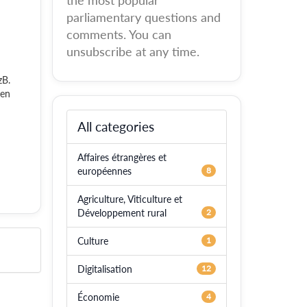
the most popular
parliamentary questions and
comments. You can
unsubscribe at any time.
zB.
den
All categories
Affaires étrangères et
européennes
8
Agriculture, Viticulture et
Développement rural
2
Culture
1
Digitalisation
12
Économie
4