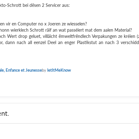
to-Schrott bei dësen 2 Servicer aus:
en vir en Computer no x Joeren ze wiesselen?
honn wierklech Schrott räif an wat passéiert mat dem aalen Material?
ch Wert drop geluet, villäicht ëmweltfrëndlech Verpakungen ze kréien (
r, dann nach all eenzel Deel an enger Plastikstut an nach 3 verschid
ale, Enfance et Jeunesse
by
letItMeKnow
nt.