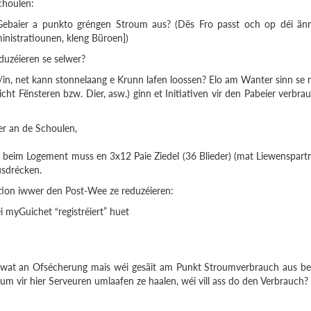
choulen:
 Gebaier a punkto gréngen Stroum aus? (Dës Fro passt och op déi än
inistratiounen, kleng Büroen])
oduzéieren se selwer?
r/in, net kann stonnelaang e Krunn lafen loossen? Elo am Wanter sinn se 
icht Fënsteren bzw. Dier, asw.) ginn et Initiativen vir den Pabeier verbra
ner an de Schoulen,
e beim Logement muss en 3x12 Paie Ziedel (36 Blieder) (mat Liewenspart
usdrécken.
ation iwwer den Post-Wee ze reduzéieren:
 myGuichet “registréiert” huet
wat an Ofsécherung mais wéi gesäit am Punkt Stroumverbrauch aus b
um vir hier Serveuren umlaafen ze haalen, wéi vill ass do den Verbrauch?