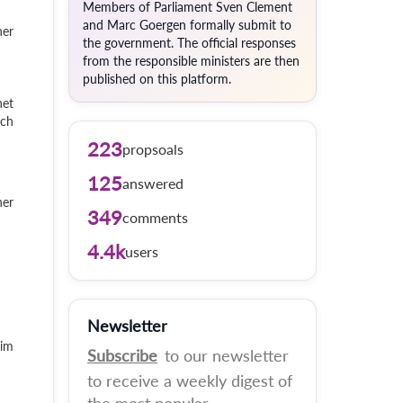
Members of Parliament Sven Clement
and Marc Goergen formally submit to
ner
the government. The official responses
from the responsible ministers are then
published on this platform.
net
uch
223
propsoals
125
answered
ner
349
comments
4.4k
users
Newsletter
eim
Subscribe
to our newsletter
to receive a weekly digest of