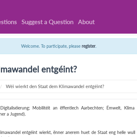
stions
Suggest a Question
About
Welcome. To participate, please
register
.
limawandel entgéint?
Wéi wierkt den Staat dem Klimawandel entgéint?
Digitaliséierung; Mobilitéit an ëffentlech Aarbechten; Ëmwelt, Klima
er a Jugend).
limawandel entgéint wierkt, ënner anerem huet de Staat eng helle wull