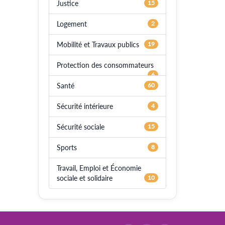
Justice
15
Logement
2
Mobilité et Travaux publics
19
Protection des consommateurs
6
Santé
60
Sécurité intérieure
4
Sécurité sociale
15
Sports
8
Travail, Emploi et Économie
sociale et solidaire
10