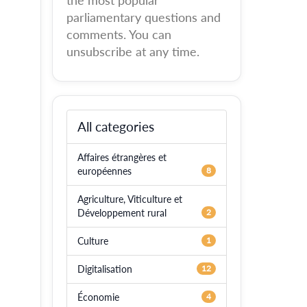
the most popular
parliamentary questions and
comments. You can
unsubscribe at any time.
All categories
Affaires étrangères et
européennes
8
Agriculture, Viticulture et
Développement rural
2
Culture
1
Digitalisation
12
Économie
4