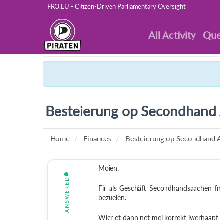
FRO.LU - Citizen-Driven Parliamentary Oversight
All Activity
Que
Besteierung op Secondhand 
Home
Finances
Besteierung op Secondhand A
Moien,
ANSWERED
Fir als Geschäft Secondhandsaachen fi
bezuelen.
Wier et dann net mei korrekt iwerhaapt