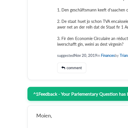
1. Den geschäftsmann keeft d'saachen
2. De staat huet jo schon TVA encaisseie
awer net an der reih dat de Staat fir 1 A
3. Fir den Economie Circulaire an réduc
iwerschafft gin, weini as dest virgesin?
suggested
Nov 20, 2019
in
Finances
by
Trian
comment
^
1
Feedback - Your Parlementary Question has
Moien,