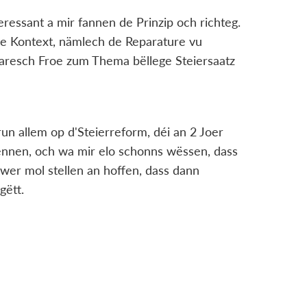
eressant a mir fannen de Prinzip och richteg.
e Kontext, nämlech de Reparature vu
aresch Froe zum Thema bëllege Steiersaatz
un allem op d'Steierreform, déi an 2 Joer
kënnen, och wa mir elo schonns wëssen, dass
awer mol stellen an hoffen, dass dann
gëtt.