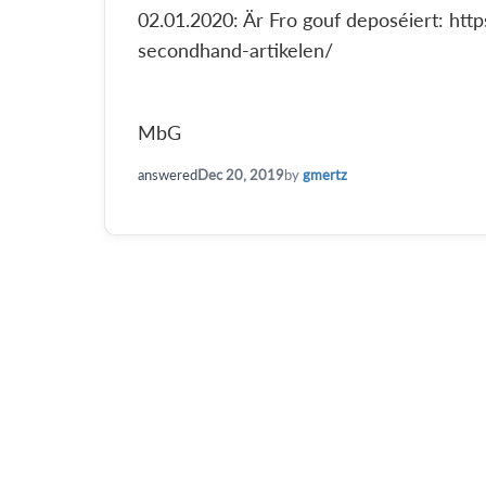
02.01.2020: Är Fro gouf deposéiert: http
secondhand-artikelen/
MbG
answered
Dec 20, 2019
by
gmertz