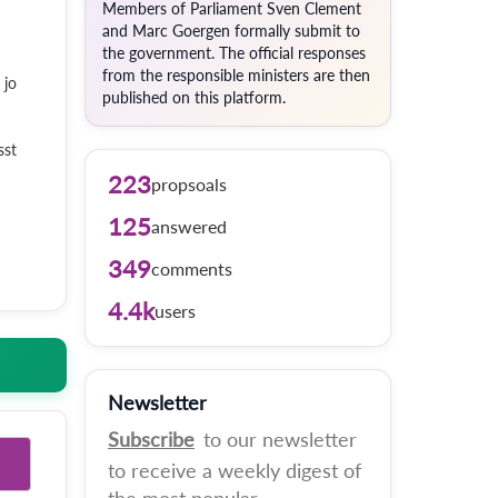
Members of Parliament Sven Clement
and Marc Goergen formally submit to
the government. The official responses
from the responsible ministers are then
 jo
published on this platform.
sst
223
propsoals
125
answered
349
comments
4.4k
users
Newsletter
Subscribe
to our newsletter
to receive a weekly digest of