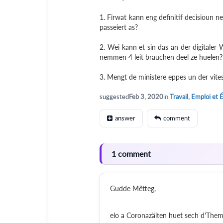
1. Firwat kann eng definitif decisioun
passeiert as?
2. Wei kann et sin das an der digital
nemmen 4 leit brauchen deel ze huelen?
3. Mengt de ministere eppes un der vite
suggested
Feb 3, 2020
in
Travail, Emploi et 
answer
comment
1 comment
Gudde Mëtteg,
elo a Coronazäiten huet sech d'The