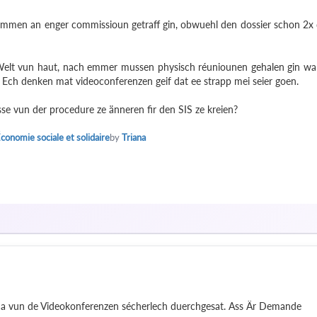
 nemmen an enger commissioun getraff gin, obwuehl den dossier schon 2x
er Welt vun haut, nach emmer mussen physisch réuniounen gehalen gin w
 Ech denken mat videoconferenzen geif dat ee strapp mei seier goen.
sse vun der procedure ze änneren fir den SIS ze kreien?
Économie sociale et solidaire
by
Triana
ma vun de Videokonferenzen sécherlech duerchgesat. Ass Är Demande