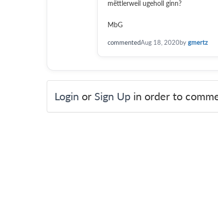
mëttlerweil ugeholl ginn?
MbG
commented
Aug 18, 2020
by
gmertz
Login
or
Sign Up
in order to comme