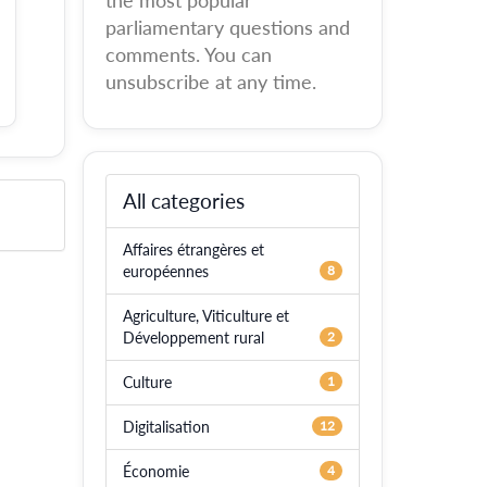
the most popular
parliamentary questions and
comments. You can
unsubscribe at any time.
All categories
Affaires étrangères et
européennes
8
Agriculture, Viticulture et
Développement rural
2
Culture
1
Digitalisation
12
Économie
4