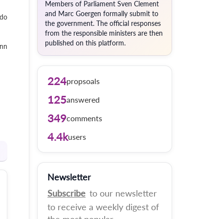
Members of Parliament Sven Clement
and Marc Goergen formally submit to
 do
the government. The official responses
from the responsible ministers are then
published on this platform.
ann
224
propsoals
125
answered
349
comments
4.4k
users
Newsletter
Subscribe
to our newsletter
to receive a weekly digest of