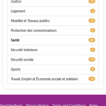
Justice
15
Logement
2
Mobilité et Travaux publics
19
Protection des consommateurs
6
Santé
60
Sécurité intérieure
4
Sécurité sociale
15
Sports
8
Travail, Emploi et Économie sociale et solidaire
10
Send feedback
Privacy Notice
Terms and Conditions
Rules