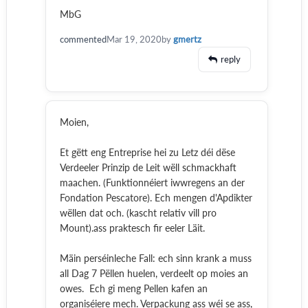
MbG
commented
Mar 19, 2020
by
gmertz
reply
Moien,
Et gëtt eng Entreprise hei zu Letz déi dëse
Verdeeler Prinzip de Leit wëll schmackhaft
maachen. (Funktionnéiert iwwregens an der
Fondation Pescatore). Ech mengen d'Apdikter
wëllen dat och. (kascht relativ vill pro
Mount).ass praktesch fir eeler Läit.
Mäin perséinleche Fall: ech sinn krank a muss
all Dag 7 Pëllen huelen, verdeelt op moies an
owes. Ech gi meng Pellen kafen an
organiséiere mech. Verpackung ass wéi se ass,