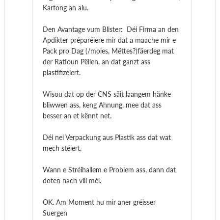
Kartong an alu.
Den Avantage vum Blister: Déi Firma an den
Apdikter préparéiere mir dat a maache mir e
Pack pro Dag (/moies, Mëttes?)fäerdeg mat
der Ratioun Pëllen, an dat ganzt ass
plastifizéiert.
Wisou dat op der CNS säit laangem hänke
bliwwen ass, keng Ahnung, mee dat ass
besser an et kënnt net.
Déi nei Verpackung aus Plastik ass dat wat
mech stéiert.
Wann e Stréihallem e Problem ass, dann dat
doten nach vill méi.
OK. Am Moment hu mir aner gréisser
Suergen