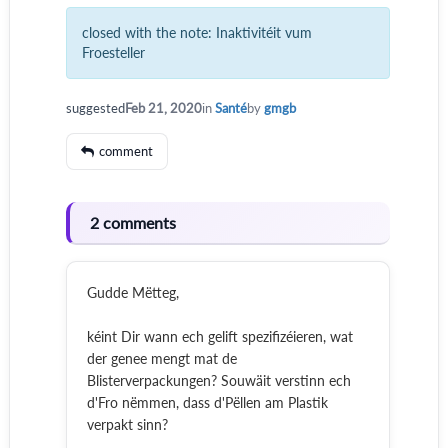
closed with the note:
Inaktivitéit vum
Froesteller
suggested
Feb 21, 2020
in
Santé
by
gmgb
comment
2 comments
Gudde Mëtteg,
kéint Dir wann ech gelift spezifizéieren, wat
der genee mengt mat de
Blisterverpackungen? Souwäit verstinn ech
d'Fro nëmmen, dass d'Pëllen am Plastik
verpakt sinn?