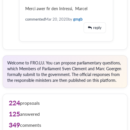
Merci awer fir den Intressi, Marcel
commented
Mar 20, 2020
by
gmgb
reply
Welcome to FRO.LU. You can propose parliamentary questions,
which Members of Parliament Sven Clement and Marc Goergen
formally submit to the government. The official responses from
the responsible ministers are then published on this platform.
224
propsoals
125
answered
349
comments