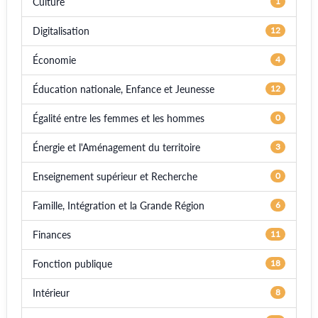
Culture
1
Digitalisation
12
Économie
4
Éducation nationale, Enfance et Jeunesse
12
Égalité entre les femmes et les hommes
0
Énergie et l'Aménagement du territoire
3
Enseignement supérieur et Recherche
0
Famille, Intégration et la Grande Région
6
Finances
11
Fonction publique
18
Intérieur
8