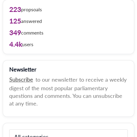
223
propsoals
125
answered
349
comments
4.4k
users
Newsletter
Subscribe
to our newsletter to receive a weekly
digest of the most popular parliamentary
questions and comments. You can unsubscribe
at any time.
All categories