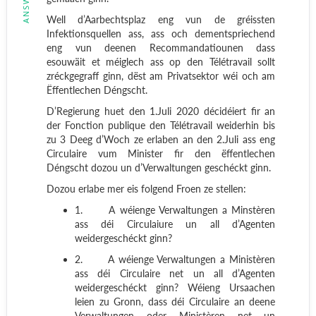
Well d’Aarbechtsplaz eng vun de gréissten
Infektionsquellen ass, ass och dementspriechend
eng vun deenen Recommandatiounen dass
esouwäit et méiglech ass op den Télétravail sollt
zréckgegraff ginn, dëst am Privatsektor wéi och am
Ëffentlechen Déngscht.
D’Regierung huet den 1.Juli 2020 décidéiert fir an
der Fonction publique den Télétravail weiderhin bis
zu 3 Deeg d’Woch ze erlaben an den 2.Juli ass eng
Circulaire vum Minister fir den ëffentlechen
Déngscht dozou un d’Verwaltungen geschéckt ginn.
Dozou erlabe mer eis folgend Froen ze stellen:
1.
A wéienge Verwaltungen a Minstèren
ass déi Circulaiure un all d’Agenten
weidergeschéckt ginn?
2.
A wéienge Verwaltungen a Ministèren
ass déi Circulaire net un all d’Agenten
weidergeschéckt ginn? Wéieng Ursaachen
leien zu Gronn, dass déi Circulaire an deene
Verwaltungen oder Ministèren net un