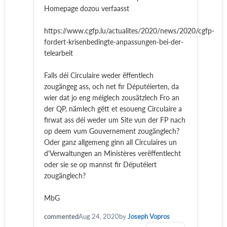
Homepage dozou verfaasst
https://www.cgfp.lu/actualites/2020/news/2020/cgfp-
fordert-krisenbedingte-anpassungen-bei-der-
telearbeit
Falls déi Circulaire weder ëffentlech
zougängeg ass, och net fir Députéierten, da
wier dat jo eng méiglech zousätzlech Fro an
der QP, nämlech gëtt et esoueng Circulaire a
firwat ass déi weder um Site vun der FP nach
op deem vum Gouvernement zougänglech?
Oder ganz allgemeng ginn all Circulaires un
d'Verwaltungen an Ministères verëffentlecht
oder sie se op mannst fir Députéiert
zougänglech?
MbG
commented
Aug 24, 2020
by
Joseph Vopros