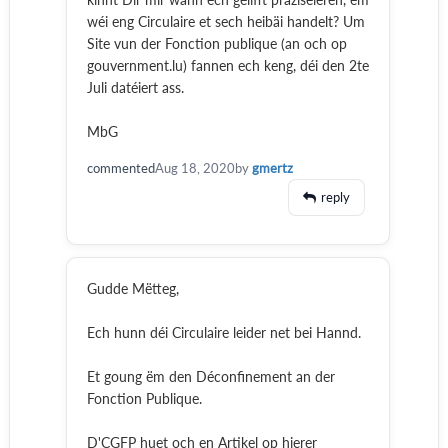
wéi eng Circulaire et sech heibäi handelt? Um
Site vun der Fonction publique (an och op
gouvernment.lu) fannen ech keng, déi den 2te
Juli datéiert ass.
MbG
commented
Aug 18, 2020
by
gmertz
reply
Gudde Mëtteg,
Ech hunn déi Circulaire leider net bei Hannd.
Et goung ëm den Déconfinement an der
Fonction Publique.
D'CGFP huet och en Artikel op hierer