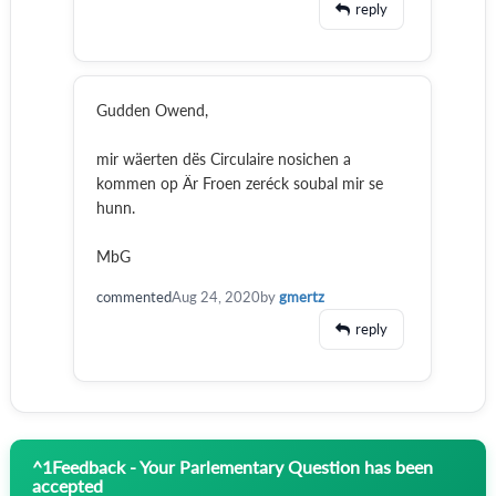
reply
Gudden Owend,
mir wäerten dës Circulaire nosichen a
kommen op Är Froen zeréck soubal mir se
hunn.
MbG
commented
Aug 24, 2020
by
gmertz
reply
^
1
Feedback - Your Parlementary Question has been
accepted