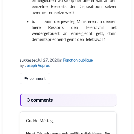
erméiglechen wa se op der anerer Säit an den
eenzelne Ressorts déi Dispositioun selwer
awer net ëmsetze wëll?
6.
Sinn déi jeweileg Ministeren an deenen
hiere Ressorts den Télétravail net
weidergefouert an erméiglecht gëtt, dann
dementspriechend géint den Télétravail?
suggested
Jul 27, 2020
in
Fonction publique
by
Joseph Vopros
comment
3 comments
Gudde Mëtteg,
kinnt Dir mir wann ech gelifft präziséieren, ëm