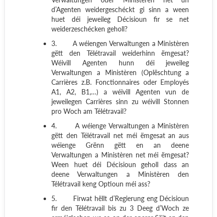
d’Agenten weidergeschéckt gi sinn a ween
huet déi jeweileg Décisioun fir se net
weiderzeschécken geholl?
3.
A wéiengen Verwaltungen a Ministèren
gëtt den Télétravail weiderhinn ëmgesat?
Wéivill Agenten hunn déi jeweileg
Verwaltungen a Ministèren (Oplëschtung a
Carrières z.B. Fonctionnaires oder Employés
A1, A2, B1,…) a wéivill Agenten vun de
jeweilegen Carrières sinn zu wéivill Stonnen
pro Woch am Télétravail?
4.
A wéienge Verwaltungen a Ministèren
gëtt den Télétravail net méi ëmgesat an aus
wéienge Grënn gëtt en an deene
Verwaltungen a Ministèren net méi ëmgesat?
Ween huet déi Décisioun geholl dass an
deene Verwaltungen a Ministèren den
Télétravail keng Optioun méi ass?
5.
Firwat hëllt d’Regierung eng Décisioun
fir den Télétravail bis zu 3 Deeg d’Woch ze