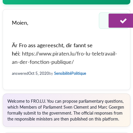
Moien,
Är Fro ass agereescht, dir fannt se
héi:
https://www.piraten.lu/fro-lu-teletravail-
an-der-fonction-publique/
answered
Oct 5, 2020
by
SensibilitéPolitique
Welcome to FRO.LU. You can propose parliamentary questions,
which Members of Parliament Sven Clement and Marc Goergen
formally submit to the government. The official responses from
the responsible ministers are then published on this platform.