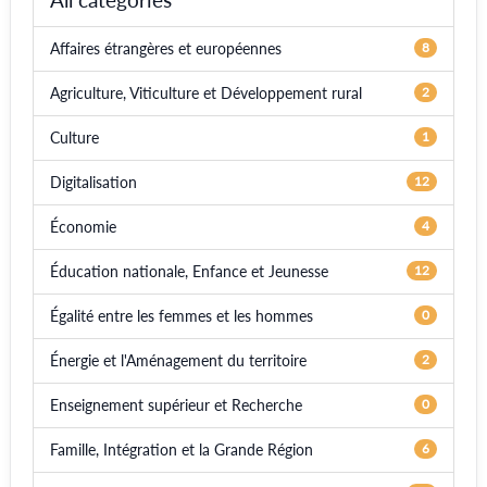
Affaires étrangères et européennes
8
Agriculture, Viticulture et Développement rural
2
Culture
1
Digitalisation
12
Économie
4
Éducation nationale, Enfance et Jeunesse
12
Égalité entre les femmes et les hommes
0
Énergie et l'Aménagement du territoire
2
Enseignement supérieur et Recherche
0
Famille, Intégration et la Grande Région
6