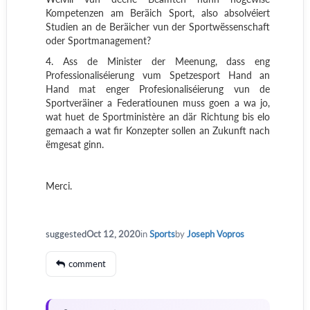
Kompetenzen am Beräich Sport, also absolvéiert
Studien an de Beräicher vun der Sportwëssenschaft
oder Sportmanagement?
4. Ass de Minister der Meenung, dass eng
Professionaliséierung vum Spetzesport Hand an
Hand mat enger Profesionaliséierung vun de
Sportveräiner a Federatiounen muss goen a wa jo,
wat huet de Sportministère an där Richtung bis elo
gemaach a wat fir Konzepter sollen an Zukunft nach
ëmgesat ginn.
Merci.
suggested
Oct 12, 2020
in
Sports
by
Joseph Vopros
comment