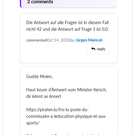
2 comments
Die Antwort auf alle Fragen ist in diesem Fall
nicht 42 und die Antwort auf Frage 3 ist 0,0.
commented
Oct 14, 2020
by
Jürgen Meinruh
reply
Gudde Moien,
Haut koum d'Äntwert vum Minister Kersch,
dir kënnt se ënnert
https://piraten.lu/fro-lu-poste-du-
commissaire-a-leducation-physique-et-aux-
sports/