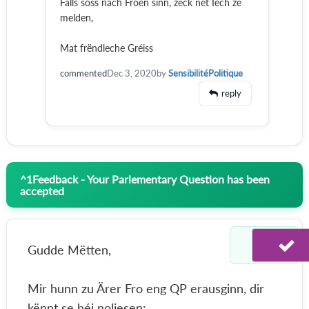
Falls soss nach Froen sinn, zeck net Iech ze
melden,
Mat frëndleche Gréiss
commented
Dec 3, 2020
by
SensibilitéPolitique
reply
^
1
Feedback - Your Parlementary Question has been
accepted
Gudde Mëtten,
Mir hunn zu Ärer Fro eng QP erausginn, dir
kënnt se héi noliesen: