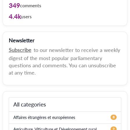
349
comments
4.4k
users
Newsletter
Subscribe
to our newsletter to receive a weekly
digest of the most popular parliamentary
questions and comments. You can unsubscribe
at any time.
All categories
Affaires étrangères et européennes
8
Agriculture, Viticulture et Développement rural
2