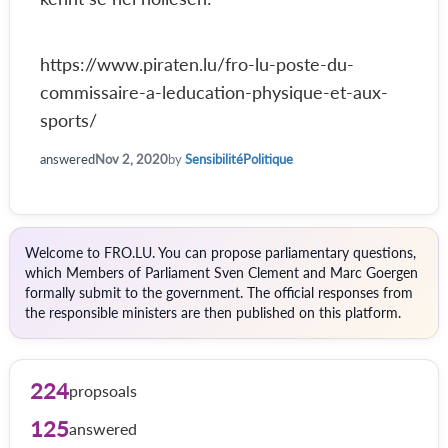
https://www.piraten.lu/fro-lu-poste-du-
commissaire-a-leducation-physique-et-aux-
sports/
answered
Nov 2, 2020
by
SensibilitéPolitique
Welcome to FRO.LU. You can propose parliamentary questions,
which Members of Parliament Sven Clement and Marc Goergen
formally submit to the government. The official responses from
the responsible ministers are then published on this platform.
224
propsoals
125
answered