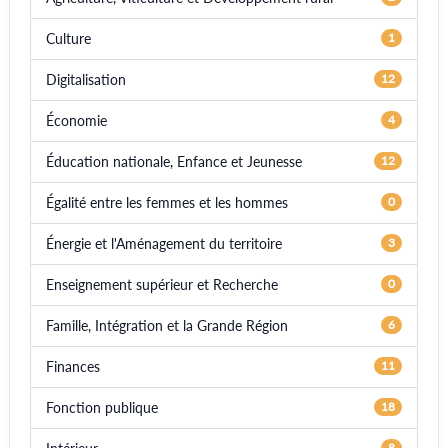
Culture
1
Digitalisation
12
Économie
4
Éducation nationale, Enfance et Jeunesse
12
Égalité entre les femmes et les hommes
0
Énergie et l'Aménagement du territoire
3
Enseignement supérieur et Recherche
0
Famille, Intégration et la Grande Région
6
Finances
11
Fonction publique
18
8