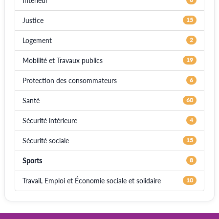
Intérieur
Justice
15
Logement
2
Mobilité et Travaux publics
19
Protection des consommateurs
6
Santé
60
Sécurité intérieure
4
Sécurité sociale
15
Sports
8
Travail, Emploi et Économie sociale et solidaire
10