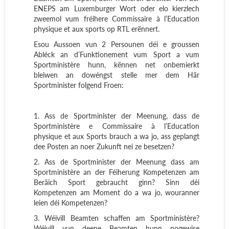
ENEPS am Luxemburger Wort oder elo kierzlech
zweemol vum fréihere Commissaire à l’Education
physique et aux sports op RTL erënnert.
Esou Aussoen vun 2 Persounen déi e groussen
Abléck an d’Funktionement vum Sport a vum
Sportministère hunn, kënnen net onbemierkt
bleiwen an dowéngst stelle mer dem Här
Sportminister folgend Froen:
1. Ass de Sportminister der Meenung, dass de
Sportministère e Commissaire à l’Education
physique et aux Sports brauch a wa jo, ass geplangt
dee Posten an noer Zukunft nei ze besetzen?
2. Ass de Sportminister der Meenung dass am
Sportministère an der Féiherung Kompetenzen am
Beräich Sport gebraucht ginn? Sinn déi
Kompetenzen am Moment do a wa jo, wouranner
leien déi Kompetenzen?
3. Wéivill Beamten schaffen am Sportministère?
Wéivill vun deene Beamten hunn nogewise