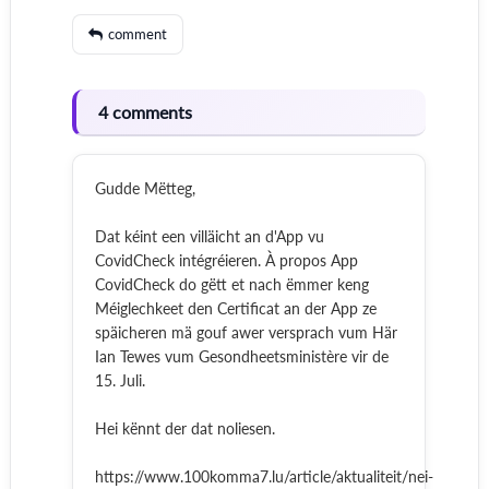
comment
4 comments
Gudde Mëtteg,
Dat kéint een villäicht an d'App vu
CovidCheck intégréieren. À propos App
CovidCheck do gëtt et nach ëmmer keng
Méiglechkeet den Certificat an der App ze
späicheren mä gouf awer versprach vum Här
Ian Tewes vum Gesondheetsministère vir de
15. Juli.
Hei kënnt der dat noliesen.
https://www.100komma7.lu/article/aktualiteit/nei-