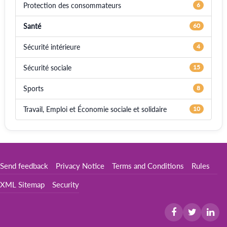
Protection des consommateurs
6
Santé
60
Sécurité intérieure
4
Sécurité sociale
15
Sports
8
Travail, Emploi et Économie sociale et solidaire
10
Send feedback
Privacy Notice
Terms and Conditions
Rules
XML Sitemap
Security