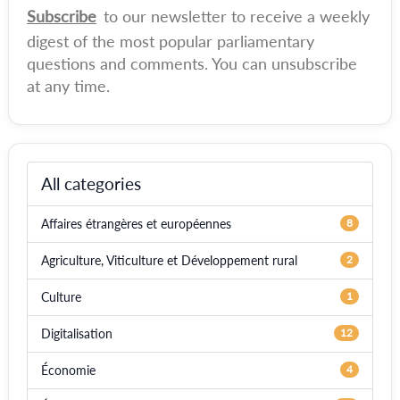
Subscribe
to our newsletter to receive a weekly
digest of the most popular parliamentary
questions and comments. You can unsubscribe
at any time.
All categories
Affaires étrangères et européennes
8
Agriculture, Viticulture et Développement rural
2
Culture
1
Digitalisation
12
Économie
4