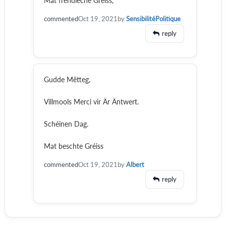
Mat frëndleche Gréiss,
commented
Oct 19, 2021
by
SensibilitéPolitique
reply
Gudde Mëtteg,
Villmools Merci vir Är Äntwert.
Schéinen Dag.
Mat beschte Gréiss
commented
Oct 19, 2021
by
Albert
reply