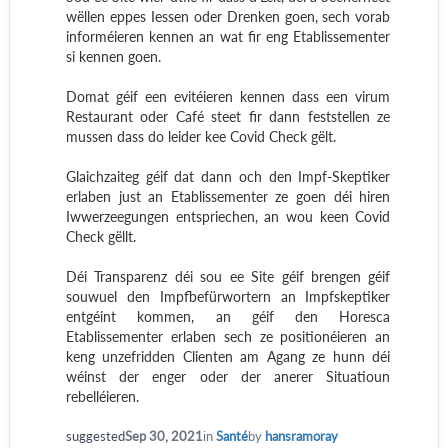
wëllen eppes Iessen oder Drenken goen, sech vorab
informéieren kennen an wat fir eng Etablissementer
si kennen goen.
Domat géif een evitéieren kennen dass een virum
Restaurant oder Café steet fir dann feststellen ze
mussen dass do leider kee Covid Check gëlt.
Glaichzaiteg géif dat dann och den Impf-Skeptiker
erlaben just an Etablissementer ze goen déi hiren
Iwwerzeegungen entspriechen, an wou keen Covid
Check gëllt.
Déi Transparenz déi sou ee Site géif brengen géif
souwuel den Impfbefürwortern an Impfskeptiker
entgéint kommen, an géif den Horesca
Etablissementer erlaben sech ze positionéieren an
keng unzefridden Clienten am Agang ze hunn déi
wéinst der enger oder der anerer Situatioun
rebelléieren.
suggested
Sep 30, 2021
in
Santé
by
hansramoray