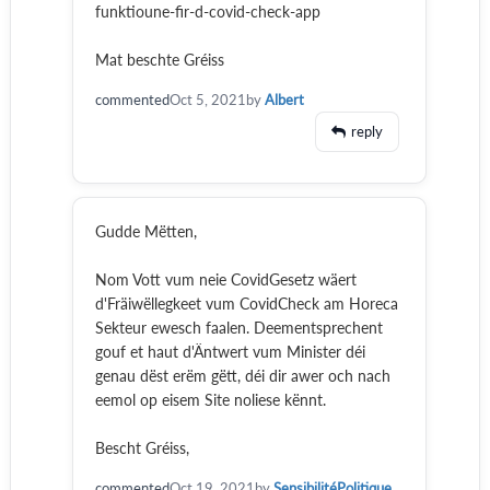
funktioune-fir-d-covid-check-app
Mat beschte Gréiss
commented
Oct 5, 2021
by
Albert
reply
Gudde Mëtten,
Nom Vott vum neie CovidGesetz wäert
d'Fräiwëllegkeet vum CovidCheck am Horeca
Sekteur ewesch faalen. Deementsprechent
gouf et haut d'Äntwert vum Minister déi
genau dëst erëm gëtt, déi dir awer och nach
eemol op eisem Site noliese kënnt.
Bescht Gréiss,
commented
Oct 19, 2021
by
SensibilitéPolitique