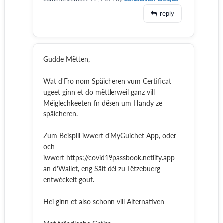
reply
Gudde Mëtten,
Wat d'Fro nom Späicheren vum Certificat
ugeet ginn et do mëttlerweil ganz vill
Méiglechkeeten fir dësen um Handy ze
späicheren.
Zum Beispill iwwert d'MyGuichet App, oder
och
iwwert https://covid19passbook.netlify.app
an d'Wallet, eng Säit déi zu Lëtzebuerg
entwéckelt gouf.
Hei ginn et also schonn vill Alternativen