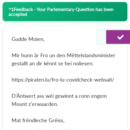
^
1
Feedback - Your Parlementary Question has been
accepted
Gudde Moien,
Mir hunn är Fro un den Mëttelstandsminister
gestallt an dir kënnt se hei noliesen:
https://piraten.lu/fro-lu-covidcheck-websait/
D'Äntwert ass wéi gewinnt a ronn engem
Mount z'erwaarden.
Mat frëndleche Gréiss,