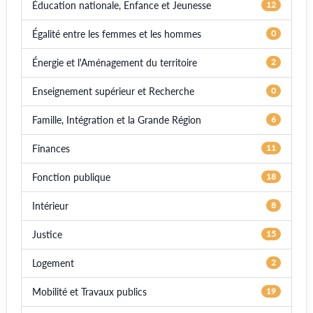
Éducation nationale, Enfance et Jeunesse
12
Égalité entre les femmes et les hommes
0
Énergie et l'Aménagement du territoire
2
Enseignement supérieur et Recherche
0
Famille, Intégration et la Grande Région
6
Finances
11
Fonction publique
18
Intérieur
8
Justice
15
Logement
2
Mobilité et Travaux publics
19