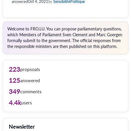
answered
Oct 4, 2021
by
SensibilitéPolitique
Welcome to FRO.LU. You can propose parliamentary questions,
which Members of Parliament Sven Clement and Marc Goergen
formally submit to the government. The official responses from
the responsible ministers are then published on this platform.
223
propsoals
125
answered
349
comments
4.4k
users
Newsletter