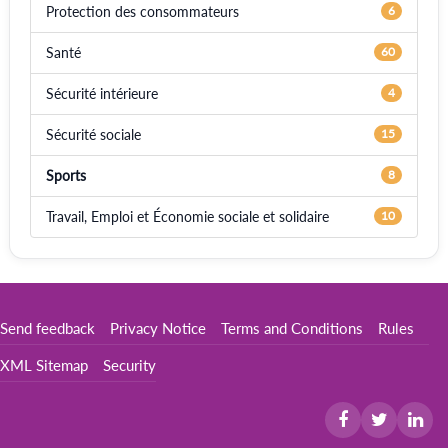
Protection des consommateurs
6
Santé
60
Sécurité intérieure
4
Sécurité sociale
15
Sports
8
Travail, Emploi et Économie sociale et solidaire
10
Send feedback
Privacy Notice
Terms and Conditions
Rules
XML Sitemap
Security