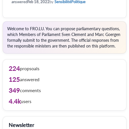
answered
Feb 18, 2022
by
SensibilitéPolitique
Welcome to FRO.LU. You can propose parliamentary questions,
which Members of Parliament Sven Clement and Marc Goergen
formally submit to the government. The official responses from
the responsible ministers are then published on this platform.
224
propsoals
125
answered
349
comments
4.4k
users
Newsletter