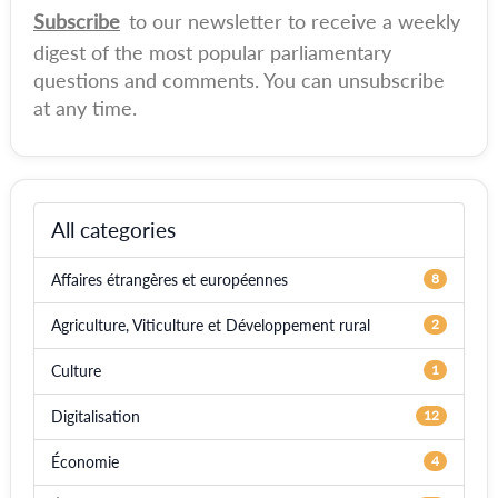
Subscribe
to our newsletter to receive a weekly
digest of the most popular parliamentary
questions and comments. You can unsubscribe
at any time.
All categories
Affaires étrangères et européennes
8
Agriculture, Viticulture et Développement rural
2
Culture
1
Digitalisation
12
Économie
4