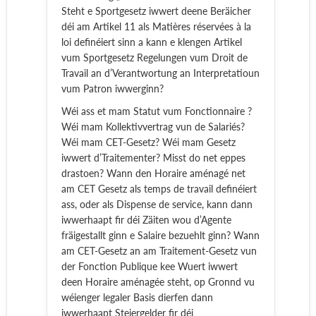
Steht e Sportgesetz iwwert deene Beräicher
déi am Artikel 11 als Matières réservées à la
loi definéiert sinn a kann e klengen Artikel
vum Sportgesetz Regelungen vum Droit de
Travail an d’Verantwortung an Interpretatioun
vum Patron iwwerginn?
Wéi ass et mam Statut vum Fonctionnaire ?
Wéi mam Kollektivvertrag vun de Salariés?
Wéi mam CET-Gesetz? Wéi mam Gesetz
iwwert d’Traitementer? Misst do net eppes
drastoen? Wann den Horaire aménagé net
am CET Gesetz als temps de travail definéiert
ass, oder als Dispense de service, kann dann
iwwerhaapt fir déi Zäiten wou d’Agente
fräigestallt ginn e Salaire bezuehlt ginn? Wann
am CET-Gesetz an am Traitement-Gesetz vun
der Fonction Publique kee Wuert iwwert
deen Horaire aménagée steht, op Gronnd vu
wéienger legaler Basis dierfen dann
iwwerhaapt Steiergelder fir déi