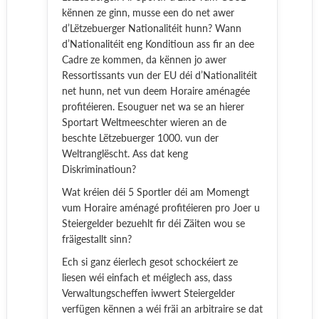
kënnen ze ginn, musse een do net awer
d’Lëtzebuerger Nationalitéit hunn? Wann
d’Nationalitéit eng Konditioun ass fir an dee
Cadre ze kommen, da kënnen jo awer
Ressortissants vun der EU déi d’Nationalitéit
net hunn, net vun deem Horaire aménagée
profitéieren. Esouguer net wa se an hierer
Sportart Weltmeeschter wieren an de
beschte Lëtzebuerger 1000. vun der
Weltranglëscht. Ass dat keng
Diskriminatioun?
Wat kréien déi 5 Sportler déi am Momengt
vum Horaire aménagé profitéieren pro Joer u
Steiergelder bezuehlt fir déi Zäiten wou se
fräigestallt sinn?
Ech si ganz éierlech gesot schockéiert ze
liesen wéi einfach et méiglech ass, dass
Verwaltungscheffen iwwert Steiergelder
verfügen kënnen a wéi fräi an arbitraire se dat