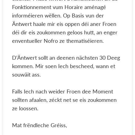
Fonktionnement vum Horaire aménagé
informéieren wëllen. Op Basis vun der
Äntwert haale mir eis oppen déi aner Froen
déi dir eis zoukommen geloos hutt, an enger
enventueller Nofro ze thematiséieren.
D'Äntwert sollt an deenen nächsten 30 Deeg
kommen. Mir soen Iech bescheed, wann et
souwäit ass.
Falls Iech nach weider Froen dee Moment
sollten afaalen, zéckt net se eis zoukommen
ze loossen.
Mat frëndleche Gréiss,