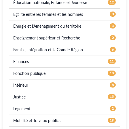
Éducation nationale, Enfance et Jeunesse
12
Égalité entre les femmes et les hommes
0
Énergie et l'Aménagement du territoire
3
Enseignement supérieur et Recherche
0
Famille, Intégration et la Grande Région
6
Finances
11
Fonction publique
18
Intérieur
8
Justice
15
Logement
2
Mobilité et Travaux publics
19