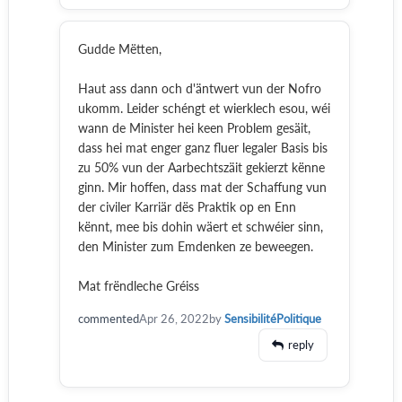
Gudde Mëtten,
Haut ass dann och d'äntwert vun der Nofro
ukomm. Leider schéngt et wierklech esou, wéi
wann de Minister hei keen Problem gesäit,
dass hei mat enger ganz fluer legaler Basis bis
zu 50% vun der Aarbechtszäit gekierzt kënne
ginn. Mir hoffen, dass mat der Schaffung vun
der civiler Karriär dës Praktik op en Enn
kënnt, mee bis dohin wäert et schwéier sinn,
den Minister zum Emdenken ze beweegen.
Mat frëndleche Gréiss
commented
Apr 26, 2022
by
SensibilitéPolitique
reply