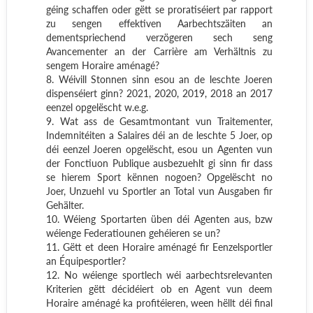
géing schaffen oder gëtt se proratiséiert par rapport
zu sengen effektiven Aarbechtszäiten an
dementspriechend verzögeren sech seng
Avancementer an der Carrière am Verhältnis zu
sengem Horaire aménagé?
8. Wéivill Stonnen sinn esou an de leschte Joeren
dispenséiert ginn? 2021, 2020, 2019, 2018 an 2017
eenzel opgelëscht w.e.g.
9. Wat ass de Gesamtmontant vun Traitementer,
Indemnitéiten a Salaires déi an de leschte 5 Joer, op
déi eenzel Joeren opgelëscht, esou un Agenten vun
der Fonctiuon Publique ausbezuehlt gi sinn fir dass
se hierem Sport kënnen nogoen? Opgelëscht no
Joer, Unzuehl vu Sportler an Total vun Ausgaben fir
Gehälter.
10. Wéieng Sportarten üben déi Agenten aus, bzw
wéienge Federatiounen gehéieren se un?
11. Gëtt et deen Horaire aménagé fir Eenzelsportler
an Équipesportler?
12. No wéienge sportlech wéi aarbechtsrelevanten
Kriterien gëtt décidéiert ob en Agent vun deem
Horaire aménagé ka profitéieren, ween hëllt déi final