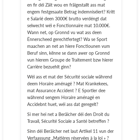
en fir déi Zäit wou en fräigestallt ass mat
engem festgesaate Betrag indemniséiert? Kritt
e Salarié deen 3000€ brutto verdéngt dat
selwecht wéi e Fonctionnaire mat 10.000€.
Wann net, op Gronnd vu wat ass deen
Ënnerscheed gerechtfertegt? Wa se Sport
maachen an net an hiere Fonctiounen vum
Beruf sinn, kënne se dann awer op Gronnd
vun hierem Groupe de Traitement bzw hierer
Carrière bezuehlt ginn?
Wéi ass et mat der Sécurité sociale während
deem Horaire aménagé ? Mat Krankekees,
mat Assurance Accident ? E Sportler dee
während sengem Horaire aménagé en
Accidebnt huet, wéi ass dat geregelt?
Si mer hei net a Beräicher déi den Droit du
Travail, Sécurité Sociale a Santé betreffen ?
Sinn déi Beräicher net laut Artikel 11 vun der
Verfaassung „Matières réservées à la loi » ?