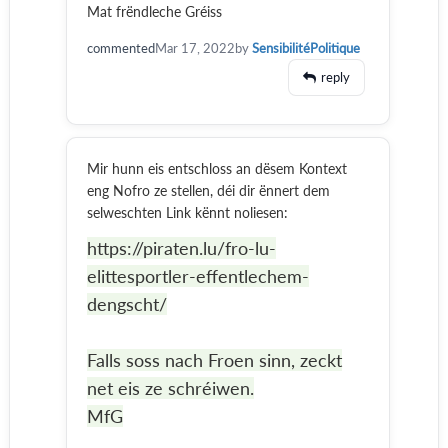
Mat frëndleche Gréiss
commented
Mar 17, 2022
by
SensibilitéPolitique
reply
Mir hunn eis entschloss an dësem Kontext
eng Nofro ze stellen, déi dir ënnert dem
selweschten Link kënnt noliesen:
https://piraten.lu/fro-lu-
elittesportler-effentlechem-
dengscht/
Falls soss nach Froen sinn, zeckt
net eis ze schréiwen.
MfG