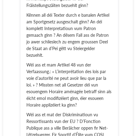
Fräistellungszäiten bezuehlt ginn?
Kënnen all déi Texter durch e banalen Artikel
am Sportgesetz ausgeschalt ginn? An déi
komplett Interpretatioun vum Patron
gemaach ginn ? An dësem Fall ass de Patron
jo awer schlieslech zu engem groussen Deel
de Staat an d’Pei gëtt vu Steiergelder
bezuehlt.
Wéi ass et mam Artikel 48 vun der
Verfaassung.: « L’interprétation des lois par
voie d’autorité ne peut avoir lieu que par la
loi. »
? Missten net all Gesetzer déi vun
esouengem Horaire aménagée betraff sinn als
éicht emol modifizéiert ginn, éier esoueen
Horaire applizéiert ka ginn?
Wéi ass et mat der Diskriminatioun vu
Ressortissants vun der EU ? D’Fonction
Publique ass a ville Beräicher oppen fir Net-
Lëtzebuerger.
Fir Sportif d’Élite vum COSL