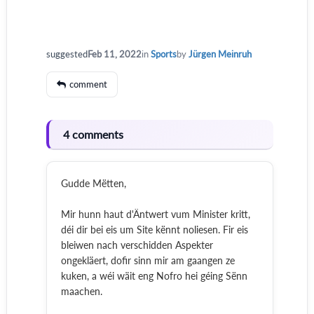
suggested
Feb 11, 2022
in
Sports
by
Jürgen Meinruh
comment
4 comments
Gudde Mëtten,
Mir hunn haut d'Äntwert vum Minister kritt,
déi dir bei eis um Site kënnt noliesen. Fir eis
bleiwen nach verschidden Aspekter
ongekläert, dofir sinn mir am gaangen ze
kuken, a wéi wäit eng Nofro hei géing Sënn
maachen.