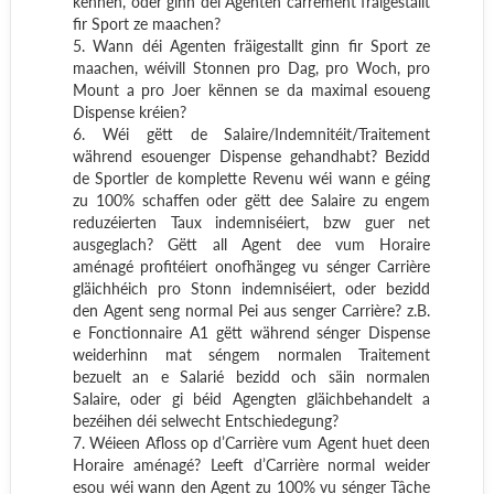
kënnen, oder ginn déi Agenten carrément fräigestallt
fir Sport ze maachen?
5. Wann déi Agenten fräigestallt ginn fir Sport ze
maachen, wéivill Stonnen pro Dag, pro Woch, pro
Mount a pro Joer kënnen se da maximal esoueng
Dispense kréien?
6. Wéi gëtt de Salaire/Indemnitéit/Traitement
während esouenger Dispense gehandhabt?
Bezidd
de Sportler de komplette Revenu wéi wann e géing
zu 100% schaffen oder gëtt dee Salaire zu engem
reduzéierten Taux indemniséiert, bzw guer net
ausgeglach? Gëtt all Agent dee vum Horaire
aménagé profitéiert onofhängeg vu sénger Carrière
gläichhéich pro Stonn indemniséiert, oder bezidd
den Agent seng normal Pei aus senger Carrière? z.B.
e Fonctionnaire A1 gëtt während sénger Dispense
weiderhinn mat séngem normalen Traitement
bezuelt an e Salarié bezidd och säin normalen
Salaire, oder gi béid Agengten gläichbehandelt a
bezéihen déi selwecht Entschiedegung?
7. Wéieen Afloss op d’Carrière vum Agent huet deen
Horaire aménagé?
Leeft d’Carrière normal weider
esou wéi wann den Agent zu 100% vu sénger Tâche