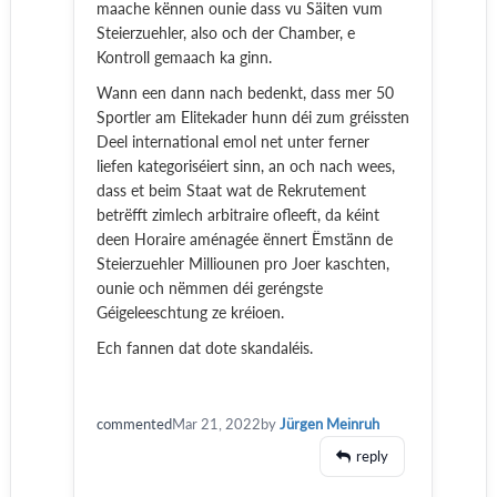
maache kënnen ounie dass vu Säiten vum
Steierzuehler, also och der Chamber, e
Kontroll gemaach ka ginn.
Wann een dann nach bedenkt, dass mer 50
Sportler am Elitekader hunn déi zum gréissten
Deel international emol net unter ferner
liefen kategoriséiert sinn, an och nach wees,
dass et beim Staat wat de Rekrutement
betrëfft zimlech arbitraire ofleeft, da kéint
deen Horaire aménagée ënnert Ëmstänn de
Steierzuehler Milliounen pro Joer kaschten,
ounie och nëmmen déi geréngste
Géigeleeschtung ze kréioen.
Ech fannen dat dote skandaléis.
commented
Mar 21, 2022
by
Jürgen Meinruh
reply