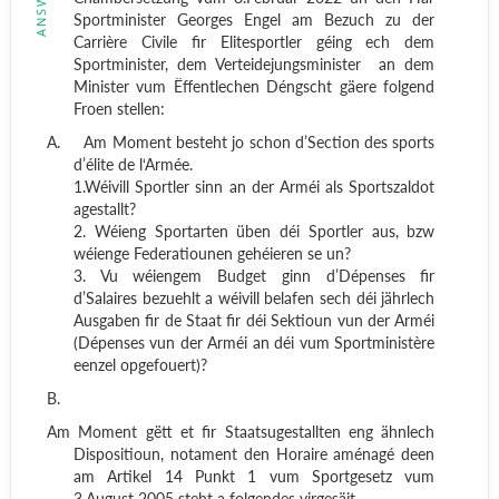
Sportminister Georges Engel am Bezuch zu der
Carrière Civile fir Elitesportler géing ech dem
Sportminister, dem Verteidejungsminister
an dem
Minister vum Ëffentlechen Déngscht gäere folgend
Froen stellen:
A.
Am Moment besteht jo schon d’Section des sports
d’élite de l‘Armée.
1.Wéivill Sportler sinn an der Arméi als Sportszaldot
agestallt?
2. Wéieng Sportarten üben déi Sportler aus, bzw
wéienge Federatiounen gehéieren se un?
3. Vu wéiengem Budget ginn d’Dépenses fir
d’Salaires bezuehlt a wéivill belafen sech déi jährlech
Ausgaben fir de Staat fir déi Sektioun vun der Arméi
(Dépenses vun der Arméi an déi vum Sportministère
eenzel opgefouert)?
B.
Am Moment gëtt et fir Staatsugestallten eng ähnlech
Dispositioun, notament den Horaire aménagé deen
am Artikel 14 Punkt 1 vum Sportgesetz vum
3.August 2005 steht a folgendes virgesäit