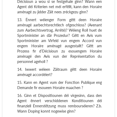
Décisioun a wou si se festgehale ginn? Wann een
Agent déi Kriterien net méi erfëllt, kann den Horaire
aménagé zu jidder Zäit nees zréckgezu ginn?
13. Ënnert wéienger Form gëtt deen Horaire
aménagé aarbechtsrechtlech ofgeschloss? (Avenant
zum Aarbechtsvertrag, Arrêté)? Wéieng Roll huet de
Sportminister an där Prozedur? Gëtt en Avis vum
Sportminister am Virfeld vun engem Accord vun
engem Horaire aménagé ausgestallt? Gëtt am
Prozess fir d’Décisioun zu esouengem Horaire
aménagé den Avis vun der Représentation du
personnel ageholl ?
14. Iwwert wéieen Zäitraum gëtt deen Horaire
aménagé accordéiert?
15. Kann en Agent vum der Fonction Publique eng
Demande fir esoueen Horaire maachen ?
16. Ginn et Dispositiounen déi virgesinn, dass den
Agent ënnert verschiddenen Konditiounen déi
finanziell Ënnerstëtzung muss rembourséieren? Z.b.
Wann Doping konnt nogewise ginn?