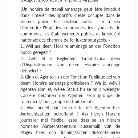
„Un horaire de travail aménagé peut être introduit
dans l'intérêt des sportifs d'élite occupés dans le
secteur public. Par secteur public il y a lieu
d'entendre l'Etat, les communes, les syndicats de
communes, les établissements publics et la société
nationale des chemins de fer luxembourgeois. »
1. Wéi ass deen Horaire aménagé an der Fonction
public geregelt ?
2. Gëtt et e Règlement Grand-Ducal deen
d’Dispositiounen vun deem Horaire aménagé
definéiert ?
3. Ginn et Agenten an der Fonction Publique déi vun
deem Horaire aménagé profitéieren ? Wa jo, wéivill
Agenten sinn et, wéiee Statut hu se an a wéienger
Carrière befannen déi Agenten sech (groupe de
traitement/sous groupe de traitement)
4.
Wat bedeit dat konkret fir déi Agenten hier
Aarbechtszäiten betreffend ? Ass hieren Horaire
journalier méi flexibel, esou dass se an hierem
normalen Aarbechtspensum ausserhalb vun de
Plages fixes och Trainingszäiten duerchféiheren