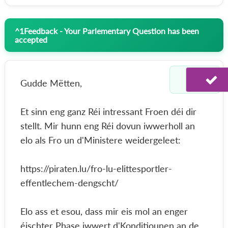
^
1
Feedback - Your Parlementary Question has been
accepted
Gudde Mëtten,
Et sinn eng ganz Réi intressant Froen déi dir
stellt. Mir hunn eng Réi dovun iwwerholl an
elo als Fro un d'Ministere weidergeleet:
https://piraten.lu/fro-lu-elittesportler-
effentlechem-dengscht/
Elo ass et esou, dass mir eis mol an enger
éischter Phase iwwert d'Konditiounen an de