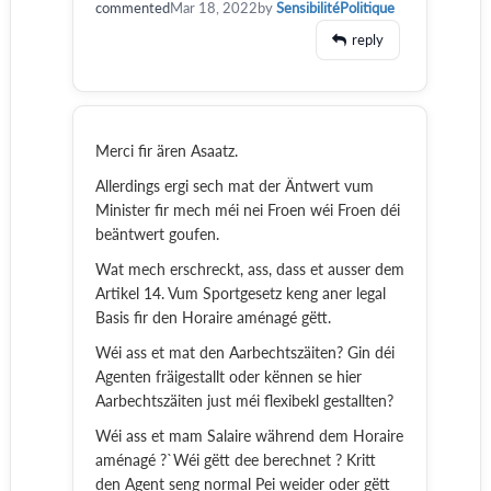
commented
Mar 18, 2022
by
SensibilitéPolitique
reply
Merci fir ären Asaatz.
Allerdings ergi sech mat der Äntwert vum
Minister fir mech méi nei Froen wéi Froen déi
beäntwert goufen.
Wat mech erschreckt, ass, dass et ausser dem
Artikel 14. Vum Sportgesetz keng aner legal
Basis fir den Horaire aménagé gëtt.
Wéi ass et mat den Aarbechtszäiten? Gin déi
Agenten fräigestallt oder kënnen se hier
Aarbechtszäiten just méi flexibekl gestallten?
Wéi ass et mam Salaire während dem Horaire
aménagé ?`Wéi gëtt dee berechnet ? Kritt
den Agent seng normal Pei weider oder gëtt