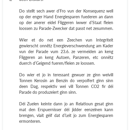
Do stellt sech awer d’Fro vun der Konsequenz well
op der enger Hand Energiesparen fuederen an dann
op der anerer eidel Fliggeren iwwer d’Staat fleien
loossen zu Parade-Zwecker dat passt net zesummen.
Wier et do net een Zeechen vun Integriteit
gewierscht onnëtz Energieverschwendung am Kader
vun der Parade vum 23.6. ze vermeiden an keng
Fliggeren an keng Autoen, Panzeren, etc onnëtz
duerch d’Geigend fueren/fleien ze loossen.
Do wier et jo in teressant gewuer ze ginn weivill
Tonnen Kerosin an Benzin do verpolfert ginn sinn
deen Dag, respektiv wei vill Tonnen CO2 fir déi
Parade do produzeiert ginn sinn.
Déi Zuelen keinte dann jo an Relatioun gesat ginn
mat den Erspuernisser déi jidder eenzelnen kann
brengen, vlait géif dat d’Leit jo zum Energiesparen
ermonteren.