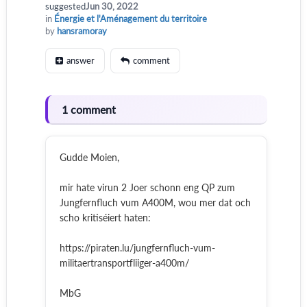
suggested
Jun 30, 2022
in
Énergie et l'Aménagement du territoire
by
hansramoray
answer
comment
1 comment
Gudde Moien,
mir hate virun 2 Joer schonn eng QP zum
Jungfernfluch vum A400M, wou mer dat och
scho kritiséiert haten:
https://piraten.lu/jungfernfluch-vum-
militaertransportfliiger-a400m/
MbG