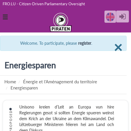
FRO.LU - Citizen-Driven Parliamentary Oversight
Toggle
navigation
C
×
Welcome. To participate, please
register
.
Energiesparen
Home
Énergie et l'Aménagement du territoire
Energiesparen
Unisono kreien d’Leit an Europa vun hire
PROPOSED
Regierungen gesot si sollten Energie spueren weinst
dem Krich an der Ukraine an dem Klimawandel. Dei
Lëtzebuerger Ministeren féieren hei am Land och
deen Diskurs.