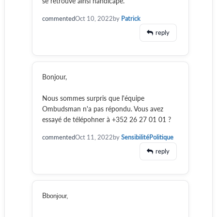
se retrouve ainsi handicapé.
commented
Oct 10, 2022
by
Patrick
reply
Bonjour,
Nous sommes surpris que l'équipe
Ombudsman n'a pas répondu. Vous avez
essayé de télépohner à +352 26 27 01 01 ?
commented
Oct 11, 2022
by
SensibilitéPolitique
reply
B
bonjour,