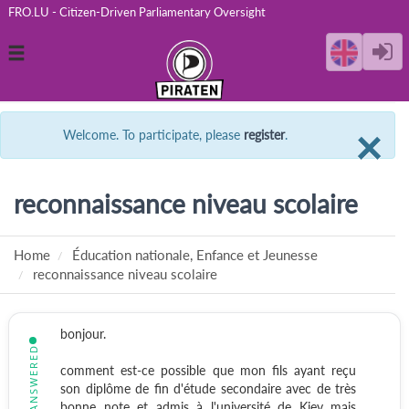
FRO.LU - Citizen-Driven Parliamentary Oversight
Toggle
navigation
C
×
Welcome. To participate, please
register
.
reconnaissance niveau scolaire
Home
Éducation nationale, Enfance et Jeunesse
reconnaissance niveau scolaire
bonjour.
ANSWERED
comment est-ce possible que mon fils ayant reçu
son diplôme de fin d'étude secondaire avec de très
bonne note et admis à l'université de Kiev mais