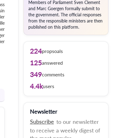
Members of Parliament Sven Clement
ass
and Marc Goergen formally submit to
sin
the government. The official responses
ier
from the responsible ministers are then
lle
published on this platform.
mer
ger
ier
224
propsoals
125
answered
349
comments
4.4k
users
Newsletter
Subscribe
to our newsletter
to receive a weekly digest of