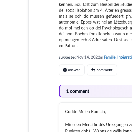
kennen. Sou fällt zum Beispill dei Stud
dei sozial Isolation am 4. Alter en greu
mais se och do mussen gefuedert gin
autonomie. Eppes wat hei an Lëtzebuerg 
do mol mei och op dei Psychologesch a
dei nom Boehm fonktioneiren wann mer 
op mengen ech 3 Adressaten. Dest ass 
en Patron.
suggested
Nov 14, 2022
in
Famille, Intégrat
answer
comment
1 comment
Gudde Moien Romain,
Mir soen Merci fir dës Ureegungen z
Punkten dobäi. Wanns de wëlls kan