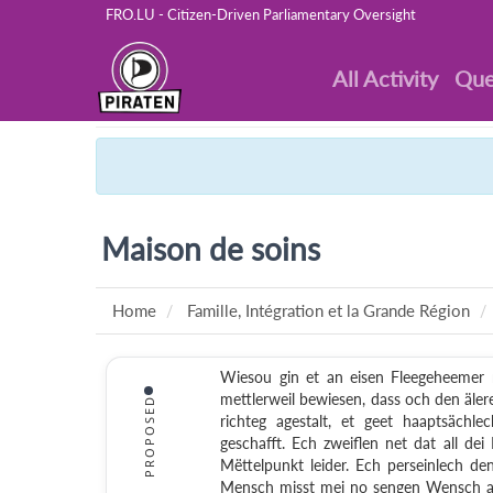
FRO.LU - Citizen-Driven Parliamentary Oversight
All Activity
Que
Maison de soins
Home
Famille, Intégration et la Grande Région
Wiesou gin et an eisen Fleegeheemer n
mettlerweil bewiesen, dass och den äle
PROPOSED
richteg agestalt, et geet haaptsäch
geschafft. Ech zweiflen net dat all 
Mëttelpunkt leider. Ech perseinlech de
Mensch misst mei no sengen Wensch an 