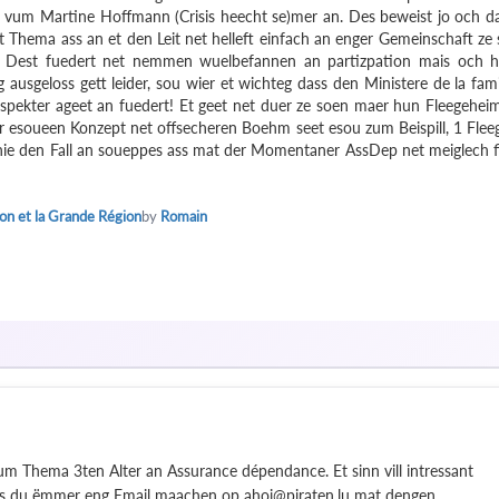
ie vum Martine Hoffmann (Crisis heecht se)mer an. Des beweist jo och d
sst Thema ass an et den Leit net helleft einfach an enger Gemeinschaft ze 
. Dest fuedert net nemmen wuelbefannen an partizpation mais och h
ausgeloss gett leider, sou wier et wichteg dass den Ministere de la fami
spekter ageet an fuedert! Et geet net duer ze soen maer hun Fleegehei
esoueen Konzept net offsecheren Boehm seet esou zum Beispill, 1 Flee
nie den Fall an soueppes ass mat der Momentaner AssDep net meiglech f
ion et la Grande Région
by
Romain
um Thema 3ten Alter an Assurance dépendance. Et sinn vill intressant
ns du ëmmer eng Email maachen op ahoi@piraten.lu mat dengen