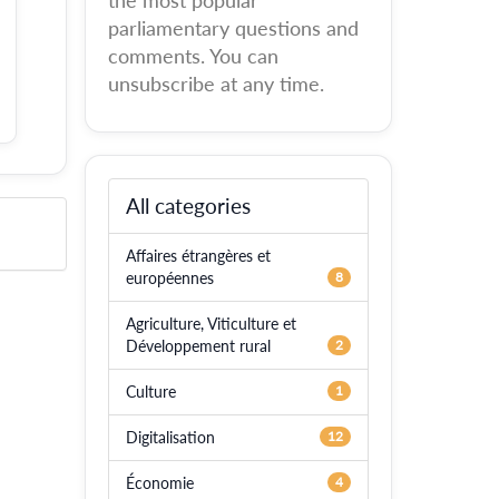
the most popular
parliamentary questions and
comments. You can
unsubscribe at any time.
All categories
Affaires étrangères et
européennes
8
Agriculture, Viticulture et
Développement rural
2
Culture
1
Digitalisation
12
Économie
4