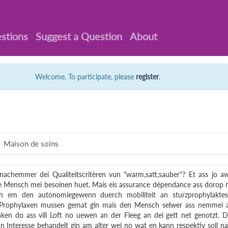
stions
Suggest a Question
About
Welcome. To participate, please
register
.
Maison de soins
achemmer dei Qualiteitscritèren vun "warm,satt,sauber"? Et ass jo a
re Mensch mei besoinen huet. Mais eis assurance dépendance ass dorop 
lech em den autonomiegewenn duerch mobiliteit an sturzprophylakte
dei Prophylaxen mussen gemat gin mais den Mensch selwer ass nemmei
nken do ass vill Loft no uewen an der Fleeg an dei gett net genotzt. 
Interesse behandelt gin am alter wei no wat en kann respektiv soll n