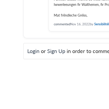
Iwwerleeungen fir Walthemen, fir Pr
Mat frëndleche Gréiss,
commented
Nov 16, 2022
by
Sensibilité
Login
or
Sign Up
in order to comme