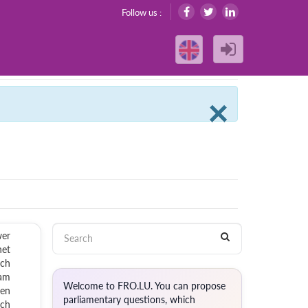
Follow us :
Clos
×
wer
net
sch
 am
Welcome to FRO.LU. You can propose
Den
parliamentary questions, which
ach