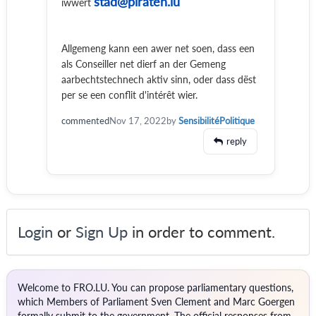
stad@piraten.lu
iwwert
Allgemeng kann een awer net soen, dass een
als Conseiller net dierf an der Gemeng
aarbechtstechnech aktiv sinn, oder dass dëst
per se een conflit d'intérêt wier.
commented
Nov 17, 2022
by
SensibilitéPolitique
reply
Login
or
Sign Up
in order to comment.
Welcome to FRO.LU. You can propose parliamentary questions,
which Members of Parliament Sven Clement and Marc Goergen
formally submit to the government. The official responses from