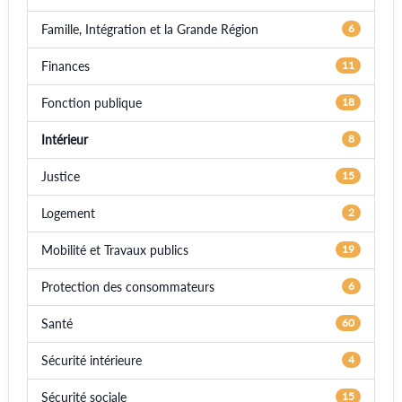
Famille, Intégration et la Grande Région
6
Finances
11
Fonction publique
18
Intérieur
8
Justice
15
Logement
2
Mobilité et Travaux publics
19
Protection des consommateurs
6
Santé
60
Sécurité intérieure
4
Sécurité sociale
15