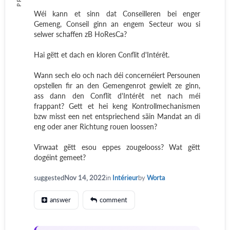
Wéi kann et sinn dat Conseilleren bei enger
Gemeng, Conseil ginn an engem Secteur wou si
selwer schaffen zB HoResCa?
Hai gëtt et dach en kloren Conflit d'Intérêt.
Wann sech elo och nach déi concernéiert Persounen
opstellen fir an den Gemengenrot gewielt ze ginn,
ass dann den Conflit d'Intérêt net nach méi
frappant? Gett et hei keng Kontrollmechanismen
bzw misst een net entspriechend säin Mandat an di
eng oder aner Richtung rouen loossen?
Virwaat gëtt esou eppes zougelooss? Wat gëtt
dogéint gemeet?
suggested
Nov 14, 2022
in
Intérieur
by
Worta
answer
comment