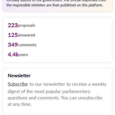
the responsible ministers are then published on this platform.
223
propsoals
125
answered
349
comments
4.4k
users
Newsletter
Subscribe
to our newsletter to receive a weekly
digest of the most popular parliamentary
questions and comments. You can unsubscribe
at any time.