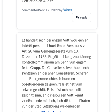
Gett et do en Audit?
commented
Nov 17, 2022
by
Worta
reply
Et handelt sech bei engem Vott wou een en
Intérêt personnel huet ëm ee Verstouss vum
Art. 20 vum Gemengegesetz vum 13.
Dezember 1988. Et gëtt hei keng zoustänneg
Kontrollkommissioun am Sënn vun engem
feste Grupp. De Conseiller selwer huet sech
z'entzéien an déi aner Conseilleren, Schäfen
an d'Buergermeeschtesch hunn en
opzefuerderen ze goen, falls et net vum
selwen geschitt. Falls dëst och net sollt
geschitt sinn, an dir esou een Vott kënnt
virleën, biede mir iech, iech dëst un d'Piraten
vun der Stad Lëtzebuerg weiderleeden