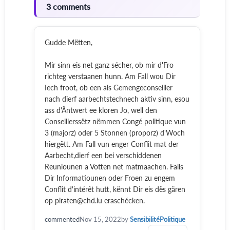
3 comments
Gudde Mëtten,
Mir sinn eis net ganz sécher, ob mir d'Fro
richteg verstaanen hunn. Am Fall wou Dir
Iech froot, ob een als Gemengeconseiller
nach dierf aarbechtstechnech aktiv sinn, esou
ass d'Äntwert ee kloren Jo, well den
Conseillerssëtz nëmmen Congé politique vun
3 (majorz) oder 5 Stonnen (proporz) d'Woch
hiergëtt. Am Fall vun enger Conflit mat der
Aarbecht,dierf een bei verschiddenen
Reuniounen a Votten net matmaachen. Falls
Dir Informatiounen oder Froen zu engem
Conflit d'intérêt hutt, kënnt Dir eis dës gären
op piraten@chd.lu eraschécken.
commented
Nov 15, 2022
by
SensibilitéPolitique