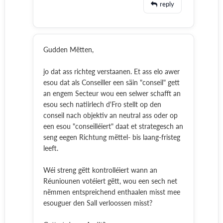
reply
Gudden Mëtten,
jo dat ass richteg verstaanen. Et ass elo awer
esou dat als Conseiller een säin "conseil" gett
an engem Secteur wou een selwer schafft an
esou sech natiirlech d'Fro stellt op den
conseil nach objektiv an neutral ass oder op
een esou "conseilléiert" daat et strategesch an
seng eegen Richtung mëttel- bis laang-fristeg
leeft.
Wéi streng gëtt kontrolléiert wann an
Réuniounen votéiert gëtt, wou een sech net
nëmmen entspreichend enthaalen misst mee
esouguer den Sall verloossen misst?