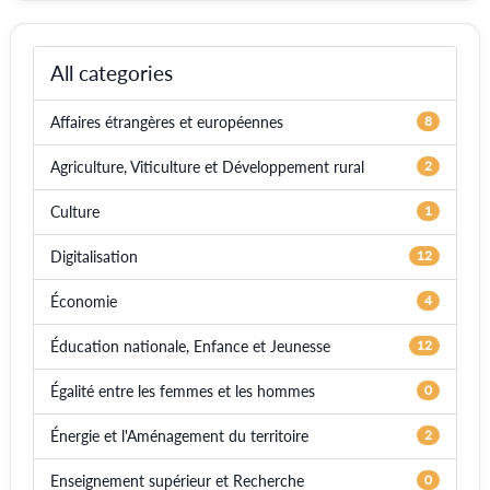
All categories
Affaires étrangères et européennes
8
Agriculture, Viticulture et Développement rural
2
Culture
1
Digitalisation
12
Économie
4
Éducation nationale, Enfance et Jeunesse
12
Égalité entre les femmes et les hommes
0
Énergie et l'Aménagement du territoire
2
Enseignement supérieur et Recherche
0