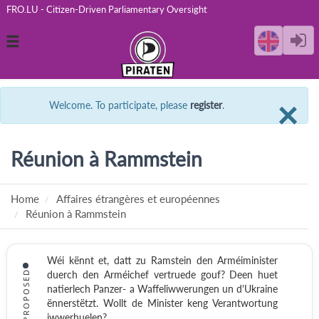
FRO.LU - Citizen-Driven Parliamentary Oversight
Toggle
navigation
C
×
Welcome. To participate, please
register
.
Réunion à Rammstein
Home
Affaires étrangères et européennes
Réunion à Rammstein
Wéi kënnt et, datt zu Ramstein den Arméiminister
PROPOSED
duerch den Arméichef vertruede gouf? Deen huet
natierlech Panzer- a Waffeliwwerungen un d'Ukraine
ënnerstëtzt. Wollt de Minister keng Verantwortung
iwwerhuelen?