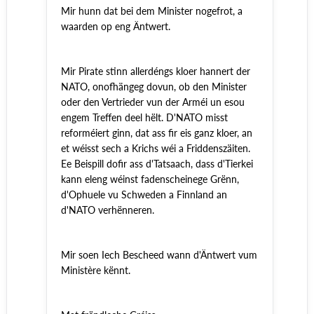
Mir hunn dat bei dem Minister nogefrot, a
waarden op eng Äntwert.
Mir Pirate stinn allerdéngs kloer hannert der
NATO, onofhängeg dovun, ob
den
Minister
oder
den
Vertrieder vun der Arméi un esou
engem Treffen deel hëlt. D'NATO misst
reforméiert ginn, dat ass fir eis ganz kloer, an
et wéisst sech a Krichs wéi a Friddenszäiten.
Ee Beispill dofir ass d'Tatsaach, dass d'Tierkei
kann eleng wéinst fadenscheinege Grënn,
d'Ophuele vu Schweden a Finnland an
d'NATO verhënneren.
Mir soen Iech Bescheed wann d'Äntwert vum
Ministère kënnt.