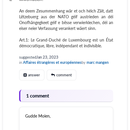
An deem Zesummenhang wär et och héich Zäit, datt
Lëtzebuerg aus der NATO géif austrieden an déi
Onofhängegkeet géif e bësse verwierklechen, déi an
eiser neier Verfassung verankert wäert sinn.
Art.1: Le Grand-Duché de Luxembourg est un État
démocratique, libre, indépendant et indivisible.
suggested
Jan 23, 2023
in
Affaires étrangères et européennes
by
marc mangen
answer
comment
1 comment
Gudde Moien,