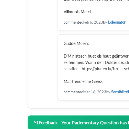
Villmools Merci.
commented
Feb 6, 2023
by
Loleonator
Gudde Moien,
D'Ministesch huet eis haut geäntwert
ze fëmmen. Wann den Dokter decidéier
schaffen. https://piraten.lu/fro-lu
Mat frëndleche Gréiss,
commented
Mar 16, 2023
by
Sensibilité
^
1
Feedback - Your Parlementary Question has