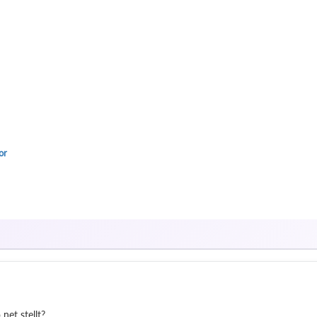
or
net stellt?