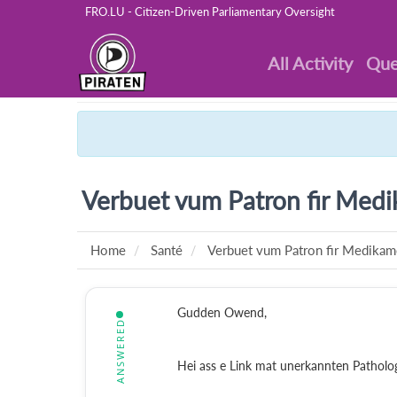
FRO.LU - Citizen-Driven Parliamentary Oversight
All Activity
Que
Verbuet vum Patron fir Medi
Home
Santé
Verbuet vum Patron fir Medikam
Gudden Owend,
ANSWERED
Hei ass e Link mat unerkannten Patholog