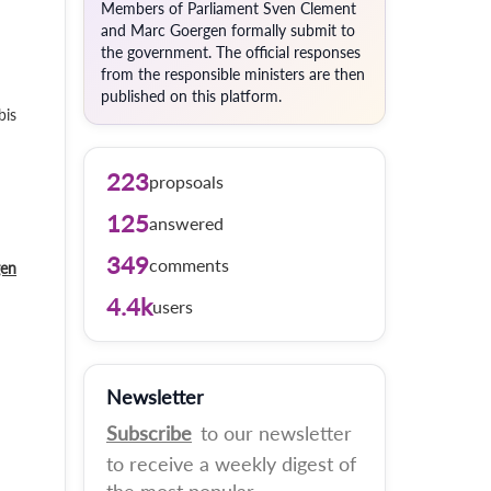
Members of Parliament Sven Clement
and Marc Goergen formally submit to
the government. The official responses
from the responsible ministers are then
published on this platform.
bis
223
propsoals
125
answered
349
comments
gen
4.4k
users
Newsletter
Subscribe
to our newsletter
to receive a weekly digest of