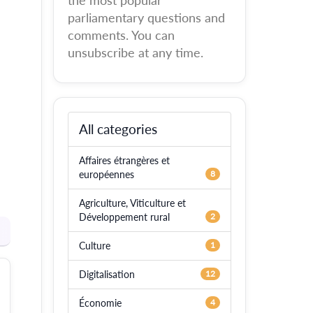
the most popular
parliamentary questions and
comments. You can
unsubscribe at any time.
All categories
Affaires étrangères et
européennes
8
Agriculture, Viticulture et
Développement rural
2
Culture
1
Digitalisation
12
Économie
4