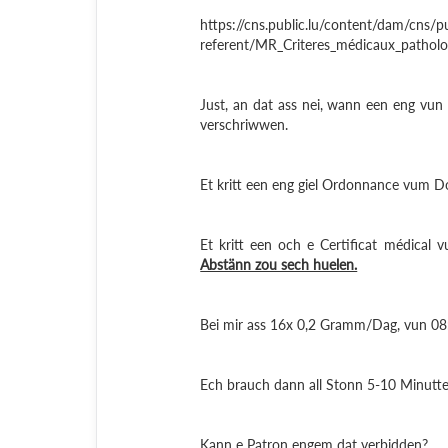
https://cns.public.lu/content/dam/cns/
referent/MR_Criteres_médicaux_patholo
Just, an dat ass nei, wann een eng vu
verschriwwen.
Et kritt een eng giel Ordonnance vum Do
Et kritt een och e Certificat médical
Abstänn zou sech huelen.
Bei mir ass 16x 0,2 Gramm/Dag, vun 08:
Ech brauch dann all Stonn 5-10 Minutte
Kann e Patron engem dat verbidden?