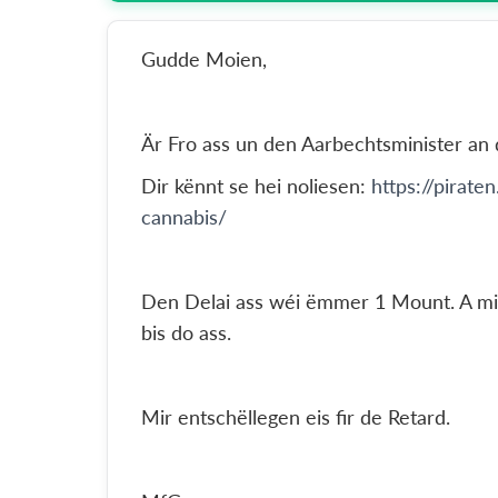
Gudde Moien,
Är Fro ass un den Aarbechtsminister an
Dir kënnt se hei noliesen:
https://pirat
cannabis/
Den Delai ass wéi ëmmer 1 Mount. A mi
bis do ass.
Mir entschëllegen eis fir de Retard.