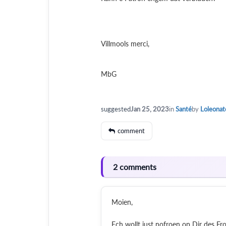
Villmools merci,
MbG
suggested
Jan 25, 2023
in
Santé
by
Loleonat
comment
2 comments
Moien,
Ech wollt just nofroen op Dir des Fro 