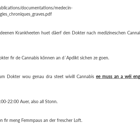
publications/documentations/medecin-
gies_chroniques_graves.pdf
n deenen Krankheeten huet däerf den Dokter nach medizineschen Canna
kter fir de Cannabis können an d´Apdikt sichen ze goen.
 vum Dokter wou genau dra steet wivill Cannabis
ee muss an a wéi en
00-22:00 Auer, also all Stonn.
n fir meng Femmpaus an der frescher Loft.