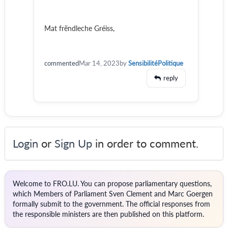
Mat frëndleche Gréiss,
commented
Mar 14, 2023
by
SensibilitéPolitique
reply
Login
or
Sign Up
in order to comment.
Welcome to FRO.LU. You can propose parliamentary questions,
which Members of Parliament Sven Clement and Marc Goergen
formally submit to the government. The official responses from
the responsible ministers are then published on this platform.