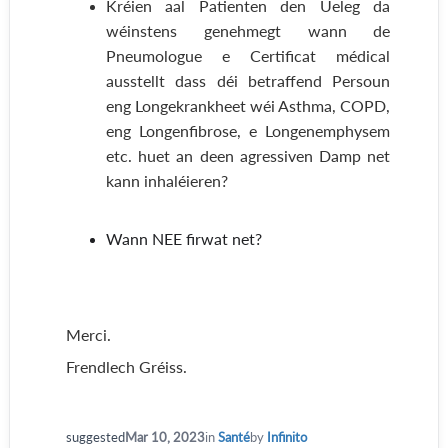
Kréien aal Patienten den Ueleg da
wéinstens genehmegt wann de
Pneumologue e Certificat médical
ausstellt dass déi betraffend Persoun
eng Longekrankheet wéi Asthma, COPD,
eng Longenfibrose, e Longenemphysem
etc. huet an deen agressiven Damp net
kann inhaléieren?
Wann NEE firwat net?
Merci.
Frendlech Gréiss.
suggested
Mar 10, 2023
in
Santé
by
Infinito