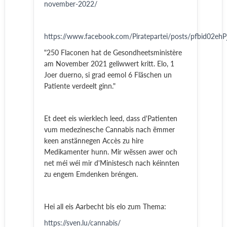
november-2022/
https://www.facebook.com/Piratepartei/posts/pfbi
"250 Flaconen hat de Gesondheetsministère
am November 2021 geliwwert kritt. Elo, 1
Joer duerno, si grad eemol 6 Fläschen un
Patiente verdeelt ginn."
Et deet eis wierklech leed, dass d'Patienten
vum medezinesche Cannabis nach ëmmer
keen anstännegen Accès zu hire
Medikamenter hunn. Mir wëssen awer och
net méi wéi mir d'Ministesch nach kéinnten
zu engem Emdenken bréngen.
Hei all eis Aarbecht bis elo zum Thema:
https://sven.lu/cannabis/