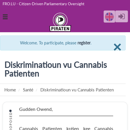
FRO.LU - Citizen-Driven Parliamentary Oversight
Toggle
navigation
C
×
Welcome. To participate, please
register
.
Diskriminatioun vu Cannabis
Patienten
Home
Santé
Diskriminatioun vu Cannabis Patienten
Gudden Owend,
PROPOSED
Cannabis Patienten kréien kee Cannabis