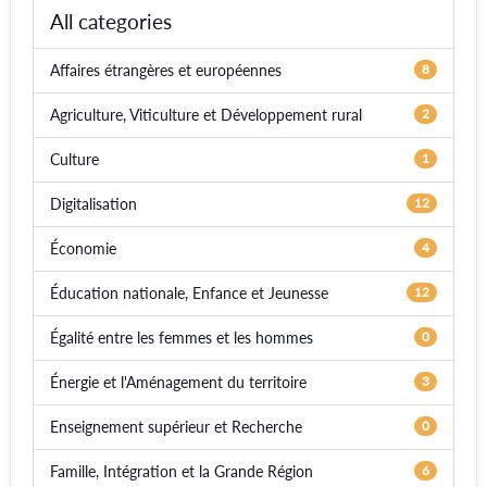
All categories
Affaires étrangères et européennes
8
Agriculture, Viticulture et Développement rural
2
Culture
1
Digitalisation
12
Économie
4
Éducation nationale, Enfance et Jeunesse
12
Égalité entre les femmes et les hommes
0
Énergie et l'Aménagement du territoire
3
Enseignement supérieur et Recherche
0
Famille, Intégration et la Grande Région
6