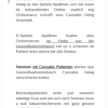
Ueleg an den Spidols Apdikten, och net wann
de behandelnden Dokter explicit eng
Ordonnance schreift wou Cannabis Ueleg
dropsteet.
D´Spidols Apdikten huelen dess
Ordonnancen
op Ueder vun der
Gesondheetsminitesch
net un a schecken de
Patient erem zéreck bei säin Dokter..
Nemmen
nei Cannabis Patienten
dierfen laut
Gesondheetsministesch Cannabis Ueleg
verschriwwe kréien.
Bestandspatienten kréie just nemmen
eekelegt Gras wat een och nach femmen muss
a wat bekanntlecherweis net ganz gesond