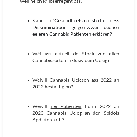
well héich kriibserregent ass.
Kann d´Gesondheetsministerin dess
Diskriminatioun géigeniwwer deenen
eeleren Cannabis Patienten erklären?
Wéi ass aktuell de Stock vun allen
Cannabiszorten inklusiv dem Ueleg?
Wéivill Cannabis Uelesch ass 2022 an
2023 bestallt ginn?
Wéivill
nei Patienten
hunn 2022 an
2023 Cannabis Ueleg an den Spidols
Apdikten kritt?