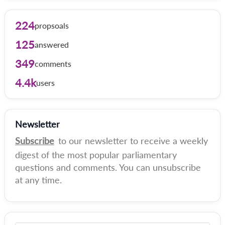
224
propsoals
125
answered
349
comments
4.4k
users
Newsletter
Subscribe
to our newsletter to receive a weekly
digest of the most popular parliamentary
questions and comments. You can unsubscribe
at any time.