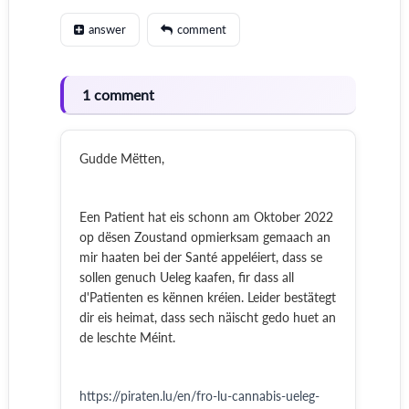
answer
comment
1 comment
Gudde Mëtten,
Een Patient hat eis schonn am Oktober 2022
op dësen Zoustand opmierksam gemaach an
mir haaten bei der Santé appeléiert, dass se
sollen genuch Ueleg kaafen, fir dass all
d'Patienten es kënnen kréien. Leider bestätegt
dir eis heimat, dass sech näischt gedo huet an
de leschte Méint.
https://piraten.lu/en/fro-lu-cannabis-ueleg-