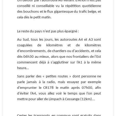
Un détour par l’autoroute A6 venant d’Arlon n’est pas
conseillé ni conseillable vu la répétition quotidienne
des bouchons et le flux gigantesque du trafic belge, et
cela dès le petit matin.
Le reste du pays n’est pas plus épargné :
Au Sud, tous les jours, les autoroutes A4 et A3 sont
coagulées de kilomètres et de kilomètres
d’encombrements, de chantiers ou d’accidents, et cela
dès 06h30 au mieux, alors que nos frontaliers de l’Est
commencent déjà à s’agglutiner sur l’A1 à la même
heure…
Sans parler des « petites routes » dont personne ne
parle jamais à la radio, mais essayez par exemple
d’emprunter le CR178 le matin après 07h00, afin
d’éviter l’A4,
vous allez voir le temps que l’on peut
mettre pour aller de Limpach à Cessange (12km)...
Certes les transports en commun sont gratuits dans