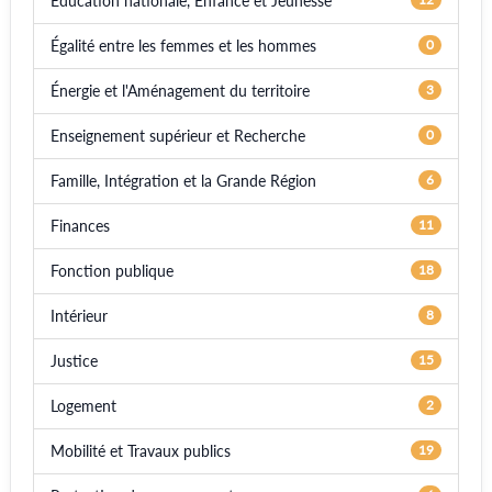
Éducation nationale, Enfance et Jeunesse
Égalité entre les femmes et les hommes
0
Énergie et l'Aménagement du territoire
3
Enseignement supérieur et Recherche
0
Famille, Intégration et la Grande Région
6
Finances
11
Fonction publique
18
Intérieur
8
Justice
15
Logement
2
Mobilité et Travaux publics
19