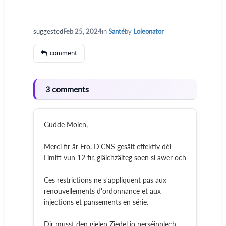
suggested
Feb 25, 2024
in
Santé
by
Loleonator
comment
3 comments
Gudde Moien,
Merci fir är Fro. D'CNS gesäit effektiv déi
Limitt vun 12 fir, gläichzäiteg soen si awer och
Ces restrictions ne s'appliquent pas aux
renouvellements d'ordonnance et aux
injections et pansements en série.
Dir musst den gielen Ziedel jo perséinnlech