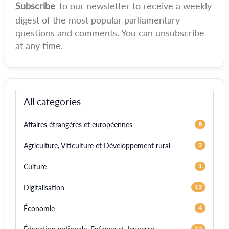
Subscribe
to our newsletter to receive a weekly
digest of the most popular parliamentary
questions and comments. You can unsubscribe
at any time.
All categories
Affaires étrangères et européennes
8
Agriculture, Viticulture et Développement rural
2
Culture
1
Digitalisation
12
Économie
4
12