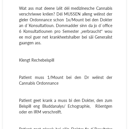
Wat ass mat deene Léit déi medizinesche Cannabis
verschriwwe kréien? Déi MUSSEN alleng wéinst der
gieler Ordonnance schon 1x/Mount bei den Dokter
an d´Konsultatioun. Dommadder sinn da jo d´office
6 Konsultatiounen pro Semester „verbraucht“ wou
ee mol guer net krankheetshalber bei säi Generalist
gaangen ass.
Klengt Rechebeispill
Patient muss 1/Mount bei den Dr wéinst der
Cannabis Ordonnance
Patient geet krank a muss bi den Dokter, den zum
Beispill eng Bluddanalys/ Echographie,
Röentgen
oder en IRM verschreift.