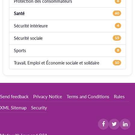
Protection des consommateurs
6
Santé
60
Sécurité intérieure
4
Sécurité sociale
15
Sports
8
Travail, Emploi et Économie sociale et solidaire
10
Send feedback
Privacy Notice
Terms and Conditions
Rules
XML Sitemap
Security