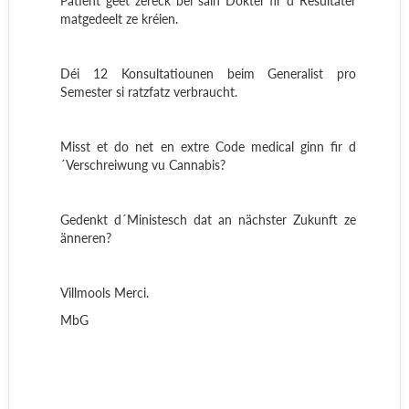
Patient geet zéreck bei säin Dokter fir d´Resultater
matgedeelt ze kréien.
Déi 12 Konsultatiounen beim Generalist pro
Semester si ratzfatz verbraucht.
Misst et do net en extre Code medical ginn fir d
´Verschreiwung vu Cannabis?
Gedenkt d´Ministesch dat an nächster Zukunft ze
änneren?
Villmools Merci.
MbG