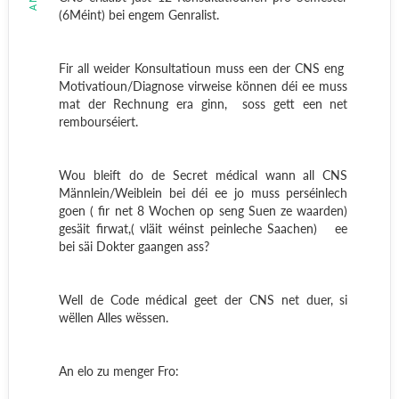
(6Méint) bei engem Genralist.
Fir all weider Konsultatioun muss een der CNS eng
Motivatioun/Diagnose virweise können déi ee muss
mat der Rechnung era ginn,
soss gett een net
rembourséiert.
Wou bleift do de Secret médical wann all CNS
Männlein/Weiblein bei déi ee jo muss perséinlech
goen ( fir net 8 Wochen op seng Suen ze waarden)
gesäit firwat,( vläit wéinst peinleche Saachen)
ee
bei säi Dokter gaangen ass?
Well de Code médical geet der CNS net duer, si
wëllen Alles wëssen.
An elo zu menger Fro: