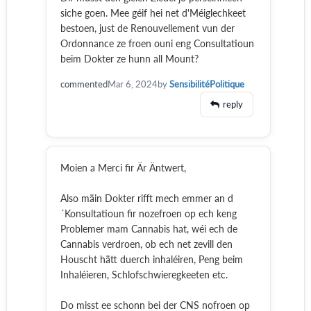
siche goen. Mee géif hei net d'Méiglechkeet
bestoen, just de Renouvellement vun der
Ordonnance ze froen ouni eng Consultatioun
beim Dokter ze hunn all Mount?
commented
Mar 6, 2024
by
SensibilitéPolitique
reply
Moien a Merci fir Är Äntwert,
Also mäin Dokter rifft mech emmer an d
´Konsultatioun fir nozefroen op ech keng
Problemer mam Cannabis hat, wéi ech de
Cannabis verdroen, ob ech net zevill den
Houscht hätt duerch inhaléiren, Peng beim
Inhaléieren, Schlofschwieregkeeten etc.
Do misst ee schonn bei der CNS nofroen op