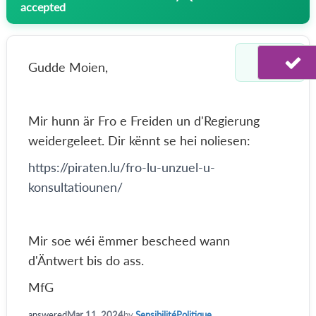
accepted
Gudde Moien,
Mir hunn är Fro e Freiden un d'Regierung
weidergeleet. Dir kënnt se hei noliesen:
https://piraten.lu/fro-lu-unzuel-u-
konsultatiounen/
Mir soe wéi ëmmer bescheed wann
d'Äntwert bis do ass.
MfG
answered
Mar 11, 2024
by
SensibilitéPolitique