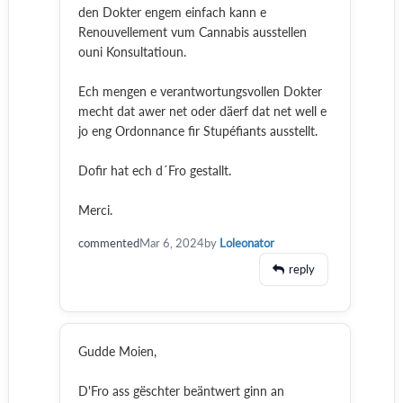
den Dokter engem einfach kann e
Renouvellement vum Cannabis ausstellen
ouni Konsultatioun.
Ech mengen e verantwortungsvollen Dokter
mecht dat awer net oder däerf dat net well e
jo eng Ordonnance fir Stupéfiants ausstellt.
Dofir hat ech d´Fro gestallt.
Merci.
commented
Mar 6, 2024
by
Loleonator
reply
Gudde Moien,
D'Fro ass gëschter beäntwert ginn an