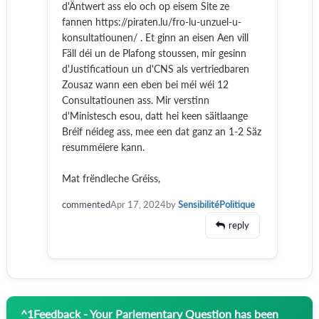
d'Äntwert ass elo och op eisem Site ze
fannen https://piraten.lu/fro-lu-unzuel-u-
konsultatiounen/ . Et ginn an eisen Aen vill
Fäll déi un de Plafong stoussen, mir gesinn
d'Justificatioun un d'CNS als vertriedbaren
Zousaz wann een eben bei méi wéi 12
Consultatiounen ass. Mir verstinn
d'Ministesch esou, datt hei keen säitlaange
Bréif néideg ass, mee een dat ganz an 1-2 Säz
resumméiere kann.
Mat frëndleche Gréiss,
commented
Apr 17, 2024
by
SensibilitéPolitique
reply
^
1
Feedback - Your Parlementary Question has been