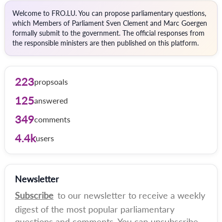
Welcome to FRO.LU. You can propose parliamentary questions,
which Members of Parliament Sven Clement and Marc Goergen
formally submit to the government. The official responses from
the responsible ministers are then published on this platform.
223
propsoals
125
answered
349
comments
4.4k
users
Newsletter
Subscribe
to our newsletter to receive a weekly
digest of the most popular parliamentary
questions and comments. You can unsubscribe