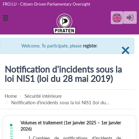
FRO.LU - Citizen-Driven Parliamentary Oversight
Toggle
navigation
C
×
Welcome. To participate, please
register
.
Notification d'incidents sous la
loi NIS1 (loi du 28 mai 2019)
Home
Sécurité intérieure
Notification d'incidents sous la loi NIS1 (loi du...
Volumes et traitement (1er janvier 2025 – 1er janvier
ANSWERED
2026)
Combien de notifications d'incidents de