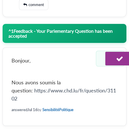
comment
^
1
Feedback - Your Parlementary Question has been
accepted
Bonjour,
Nous avons soumis la
question:
https://www.chd.lu/fr/question/311
02
answered
Jul 16
by
SensibilitéPolitique