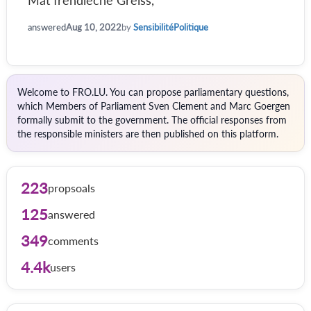
Mat frëndleche Gréiss,
answered
Aug 10, 2022
by
SensibilitéPolitique
Welcome to FRO.LU. You can propose parliamentary questions,
which Members of Parliament Sven Clement and Marc Goergen
formally submit to the government. The official responses from
the responsible ministers are then published on this platform.
223
propsoals
125
answered
349
comments
4.4k
users