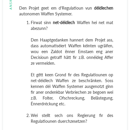
Den Projet geet em d'Regulatioun vun
déidlechen
autonomen Waffen Systemer.
Firwat sinn
net-déidlech
Waffen hei net mat
abezunn?
Den Haaptgedanken hannert dem Projet ass,
dass automatiséiert Waffen kéinten ugräifen,
wou een Zaldot ënner Emstaen eng aner
Decisioun getraff hätt fir z.B. onnéideg Affer
ze vermeiden.
Et gëtt keen Grond fir des Regulatiounen op
net-déidlech Waffen ze beschränken. Soss
kennen déi Waffen Systemer ausgenotzt ginn
fir aner ondenkbar Verbriechen ze begoen wei
z.B. Folter, Ofschreckung, Belästegung,
Ënnerdréckung etc.
Wei stellt sech ons Regierung fir des
Regulatiounen duerchzesetzen?