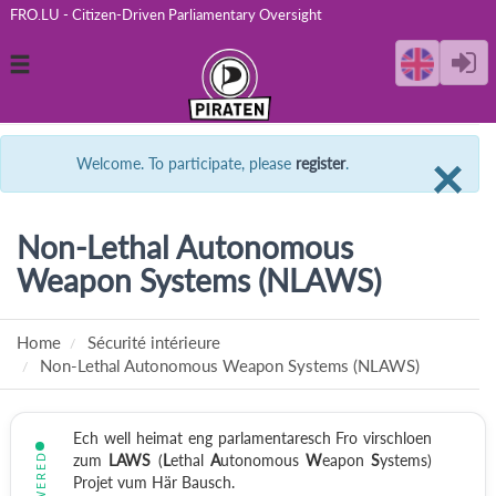
FRO.LU - Citizen-Driven Parliamentary Oversight
Toggle
navigation
C
×
Welcome. To participate, please
register
.
Non-Lethal Autonomous
Weapon Systems (NLAWS)
Home
Sécurité intérieure
Non-Lethal Autonomous Weapon Systems (NLAWS)
Ech well heimat eng parlamentaresch Fro virschloen
ANSWERED
zum
LAWS
(
L
ethal
A
utonomous
W
eapon
S
ystems)
Projet vum Här Bausch.