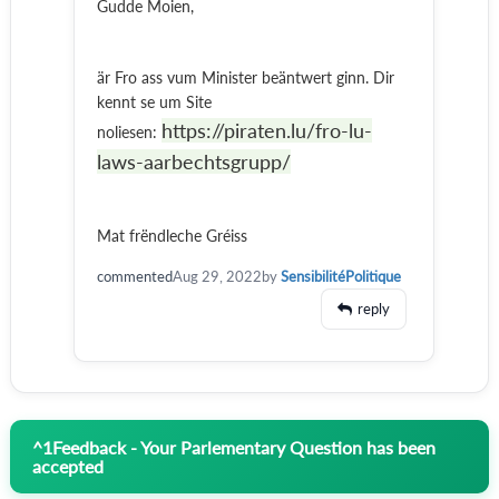
Gudde Moien,
är Fro ass vum Minister beäntwert ginn. Dir
kennt se um Site
https://piraten.lu/fro-lu-
noliesen:
laws-aarbechtsgrupp/
Mat frëndleche Gréiss
commented
Aug 29, 2022
by
SensibilitéPolitique
reply
^
1
Feedback - Your Parlementary Question has been
accepted