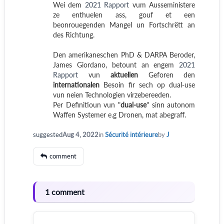
Wei dem
2021 Rapport
vum Ausseministere
ze enthuelen ass, gouf et een
beonrouegenden Mangel un Fortschrëtt an
des Richtung.
Den amerikaneschen PhD & DARPA Beroder,
James Giordano, betount an engem
2021
Rapport
vun
aktuellen
Geforen den
internationalen
Besoin fir sech op dual-use
vun neien Technologien virzebereeden.
Per Definitioun vun "
dual-use
" sinn autonom
Waffen Systemer e.g Dronen, mat abegraff.
suggested
Aug 4, 2022
in
Sécurité intérieure
by
J
comment
1 comment